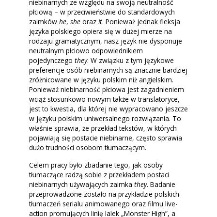
niebinarnych ze względu na swoją neutralność
płciową – w przeciwieństwie do standardowych
zaimków
he
,
she
oraz
it
. Ponieważ jednak fleksja
języka polskiego opiera się w dużej mierze na
rodzaju gramatycznym, nasz język nie dysponuje
neutralnym płciowo odpowiednikiem
pojedynczego
they
. W związku z tym językowe
preferencje osób niebinarnych są znacznie bardziej
zróżnicowane w języku polskim niż angielskim.
Ponieważ niebinarność płciowa jest zagadnieniem
wciąż stosunkowo nowym także w translatoryce,
jest to kwestia, dla której nie wypracowano jeszcze
w języku polskim uniwersalnego rozwiązania. To
właśnie sprawia, że przekład tekstów, w których
pojawiają się postacie niebinarne, często sprawia
dużo trudności osobom tłumaczącym.
Celem pracy było zbadanie tego, jak osoby
tłumaczące radzą sobie z przekładem postaci
niebinarnych używających zaimka
they
. Badanie
przeprowadzone zostało na przykładzie polskich
tłumaczeń serialu animowanego oraz filmu live-
action promujących linię lalek „Monster High”, a