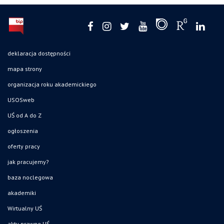
deklaracja dostępności
mapa strony
organizacja roku akademickiego
USOSweb
UŚ od A do Z
ogłoszenia
oferty pracy
jak pracujemy?
baza noclegowa
akademiki
Wirtualny UŚ
akty prawne UŚ