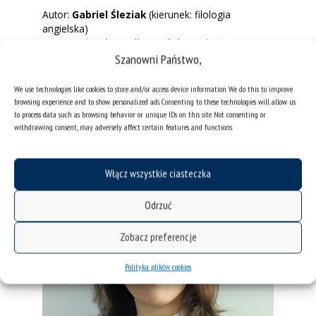
Autor:
Gabriel Śleziak
(kierunek: filologia
angielska)
Promotorka:
dr Paulina Polak
(Wydział
Humanistyczny Uniwersytetu Śląskiego w
Szanowni Państwo,
Katowicach)
We use technologies like cookies to store and/or access device information. We do this to improve
Praca dostępna jest w serwisie ResearchGate:
browsing experience and to show personalized ads. Consenting to these technologies will allow us
https://doi.org/10.13140/RG.2.2.12954.35520
.
to process data such as browsing behavior or unique IDs on this site. Not consenting or
withdrawing consent, may adversely affect certain features and functions.
Włącz wszystkie ciasteczka
Odrzuć
Zobacz preferencje
Polityka plików cookies