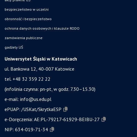
bezpieczeństwo w uczelni
obronność i bezpieczeństwo
ochrona danych osobowych i klauzule RODO
zamówienia publiczne
gadżety UŚ
Uniwersytet Śląski w Katowicach
ul. Bankowa 12, 40-007 Katowice
tel. +48 32 359 22 22
(infolinia czynna: pn-pt, w godz. 7.30–15.30)
e-mail:
info@us.edu.pl
ePUAP:
/USKat/SkrytkaESP
e-Doręczenia:
AE:PL-79217-61929-BEIBU-27
NIP:
634-019-71-34