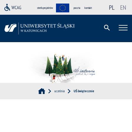
PL
EN
strefa projektów
poczta
kontakt
uczelnia
UŚ świątecznie