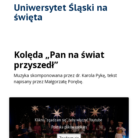
Uniwersytet Śląski na
święta
Kolęda „Pan na świat
przyszedł”
Muzyka skomponowana przez
dr. Karola
Pykę, tekst
napisany przez Małgorzatę Porębę.
Kliknij "zgadzam się", żeby włączyć Youtube
Polityka plików cookies
Zgadzam się