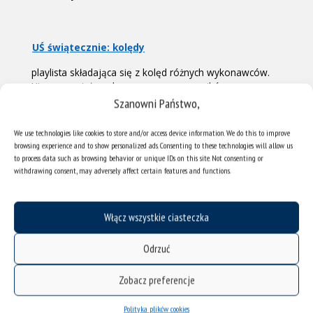
UŚ świątecznie: kolędy
playlista składająca się z kolęd różnych wykonawców.
Utwory zostały wybrane przez pracowników
Uniwersytetu Śląskiego
Szanowni Państwo,
We use technologies like cookies to store and/or access device information. We do this to improve
browsing experience and to show personalized ads. Consenting to these technologies will allow us
to process data such as browsing behavior or unique IDs on this site. Not consenting or
withdrawing consent, may adversely affect certain features and functions.
Włącz wszystkie ciasteczka
Odrzuć
Zobacz preferencje
Polityka plików cookies