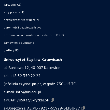
Wirtualny UŚ
akty prawne UŚ
bezpieczeństwo w uczelni
obronność i bezpieczeństwo
ochrona danych osobowych i klauzule RODO
zamówienia publiczne
gadżety UŚ
Uniwersytet Śląski w Katowicach
ul. Bankowa 12, 40-007 Katowice
tel. +48 32 359 22 22
(infolinia czynna: pn-pt, w godz. 7.30–15.30)
e-mail:
info@us.edu.pl
ePUAP:
/USKat/SkrytkaESP
e-Doręczenia:
AE:PL-79217-61929-BEIBU-27