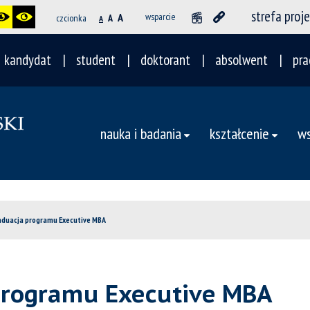
strefa proj
A
wsparcie
czcionka
A
A
kandydat
student
doktorant
absolwent
pra
nauka i badania
kształcenie
ws
aduacja programu Executive MBA
programu Executive MBA