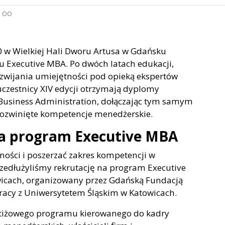
:
OO
00 w Wielkiej Hali Dworu Artusa w Gdańsku
 Executive MBA. Po dwóch latach edukacji,
zwijania umiejętności pod opieką ekspertów
uczestnicy XIV edycji otrzymają dyplomy
 Business Administration, dołączając tym samym
 rozwinięte kompetencje menedżerskie.
 na program Executive MBA
ności i poszerzać zakres kompetencji w
zedłużyliśmy rekrutację na program Executive
wicach, organizowany przez Gdańską Fundacją
acy z Uniwersytetem Śląskim w Katowicach.
stiżowego programu kierowanego do kadry