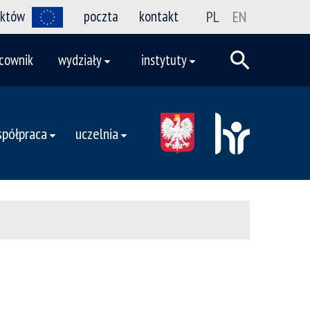
ektów
poczta
kontakt
PL
EN
cownik
wydziały
instytuty
półpraca
uczelnia