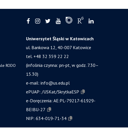
Uniwersytet Śląski w Katowicach
ul. Bankowa 12, 40-007 Katowice
tel. +48 32 359 22 22
(infolinia czynna: pn-pt, w godz. 7.30–
zule RODO
15.30)
e-mail:
info@us.edu.pl
ePUAP:
/USKat/SkrytkaESP
e-Doręczenia:
AE:PL-79217-61929-
BEIBU-27
NIP:
634-019-71-34