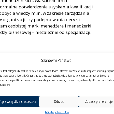
menedżerskich, właścicieli firm i
formalne potwierdzenie uzyskania kwalifikacji
obycia wiedzy m.in. w zakresie zarządzania
w organizacji czy podejmowania decyzji
em osobistej marki menedżera i menedżerki
zy biznesowej – niezależnie od specjalizacji,
nia w świecie VUCA, w którym sukces zależy od
Szanowni Państwo,
anych w nieustannie zmieniających się
se technologies like cookies to store and/or access device information. We do this to improve browsing experi
to show personalized ads. Consenting to these technologies will allow us to process data such as browsing
sach biznesowych, całościowe spojrzenie na
vior or unique IDs on this site. Not consenting or withdrawing consent, may adversely affect certain featur
oną strukturą organizacji;
functions.
wności działania, wynikających z ukończenia
mu menedżerskiego;
łącz wszystkie ciasteczka
Odrzuć
Zobacz preferencje
Administration jest elementem osobistej marki
onimem szerokiej i praktycznej wiedzy
Polityka plików cookies