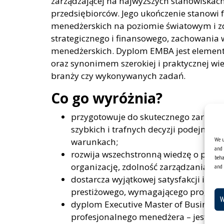
zarządzającej na najwyższych stanowiskach 
przedsiębiorców. Jego ukończenie stanowi 
menedżerskich na poziomie światowym i zd
strategicznego i finansowego, zachowania 
menedżerskich. Dyplom EMBA jest element
oraz synonimem szerokiej i praktycznej wied
branży czy wykonywanych zadań.
Co go wyróżnia?
przygotowuje do skutecznego zarządza
szybkich i trafnych decyzji podejmow
We u
warunkach;
and 
rozwija wszechstronną wiedzę o proce
beha
organizację, zdolność zarządzania złoż
and 
dostarcza wyjątkowej satysfakcji i pe
prestiżowego, wymagającego progra
W
dyplom Executive Master of Business 
profesjonalnego menedżera – jest syn