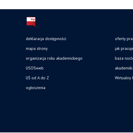
deklaracja dostępności
oferty pra
mapa strony
jak pracu
organizacja roku akademickiego
baza noc
USOSweb
akademiki
UŚ od A do Z
Wirtualny 
ogłoszenia