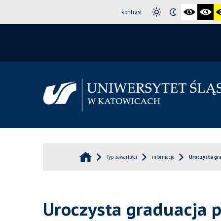
kontrast
Typ zawartości
informacje
Uroczysta gr
Uroczysta graduacja 