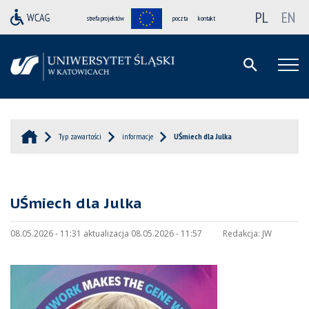
PL
EN
strefa projektów
poczta
kontakt
Typ zawartości
informacje
UŚmiech dla Julka
UŚmiech dla Julka
08.05.2026 - 11:31 aktualizacja 08.05.2026 - 11:57
Redakcja:
JW