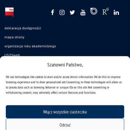
deklaracja dostępności
mapa strony
organizacja roku akademickiego
USOSweb
Szanowni Państwo,
UŚ od A do Z
ogłoszenia
We use technologies like cookies to store and/or access device information. We do this to improve
browsing experience and to show personalized ads. Consenting to these technologies will allow us
oferty pracy
to process data such as browsing behavior or unique IDs on this site. Not consenting or
jak pracujemy?
withdrawing consent, may adversely affect certain features and functions.
baza noclegowa
akademiki
Włącz wszystkie ciasteczka
Wirtualny UŚ
Odrzuć
akty prawne UŚ