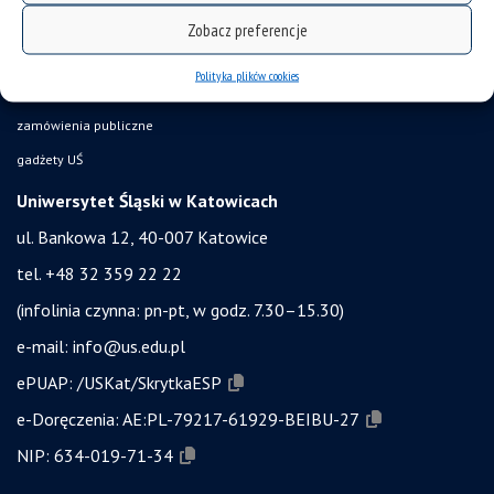
bezpieczeństwo w uczelni
Zobacz preferencje
obronność i bezpieczeństwo
Polityka plików cookies
ochrona danych osobowych i klauzule RODO
zamówienia publiczne
gadżety UŚ
Uniwersytet Śląski w Katowicach
ul. Bankowa 12, 40-007 Katowice
tel. +48 32 359 22 22
(infolinia czynna: pn-pt, w godz. 7.30–15.30)
e-mail:
info@us.edu.pl
ePUAP:
/USKat/SkrytkaESP
e-Doręczenia:
AE:PL-79217-61929-BEIBU-27
NIP:
634-019-71-34