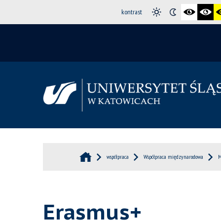
kontrast
współpraca
Współpraca międzynarodowa
M
Erasmus+