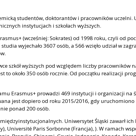
icką studentów, doktorantów i pracowników uczelni. U
icznych instytucjach i szkołach wyższych.
rasmus+ (wcześniej: Sokrates) od 1998 roku, czyli od po
studia wyjechało 3607 osób, a 566 wzięło udział w zagr
ów.
ówce szkół wyższych pod względem liczby pracowników 
st to około 350 osób rocznie. Od początku realizacji pr
Erasmus+ prowadzi 469 instytucji i organizacji na św
zowana jest dopiero od roku 2015/2016, gdy uruchomio
cznie ponad 200 osób.
ędzyinstytucjonalnych. Uniwersytet Śląski zawarł ich b
y), Université Paris Sorbonne (Francja), ). W ramach ws