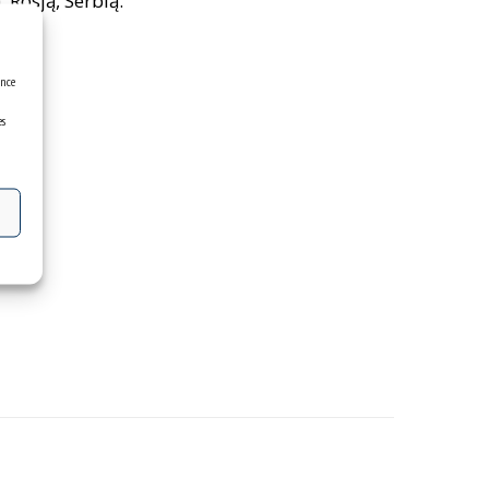
 Rosją, Serbią.
ence
es