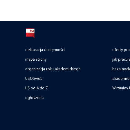
deklaracja dostępności
oferty pra
mapa strony
jak pracu
organizacja roku akademickiego
baza noc
USOSweb
akademiki
UŚ od A do Z
Wirtualny 
ogłoszenia