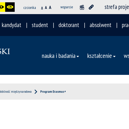
strefa proj
A
wsparcie
czcionka
A
A
kandydat
student
doktorant
absolwent
pra
nauka i badania
kształcenie
ws
obilność międzynarodowa
Program Erasmus+