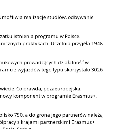
możliwia realizację studiów, odbywanie
czątku istnienia programu w Polsce.
anicznych praktykach. Uczelnia przyjęła 1948
naukowych prowadzących działalność w
ogramu z wyjazdów tego typu skorzystało 3026
iecie. Co prawda, pozaeuropejska,
no nowy komponent w programie Erasmus+,
lisko 750, a do grona jego partnerów należą
półpracy z krajami partnerskimi Erasmus+