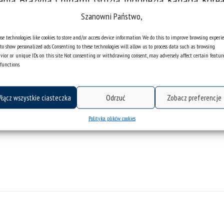
ą, Brazylią, Chinami, Gruzją, Indonezją, Kanadą, Koreą,
Szanowni Państwo,
se technologies like cookies to store and/or access device information. We do this to improve browsing experi
to show personalized ads. Consenting to these technologies will allow us to process data such as browsing
vior or unique IDs on this site. Not consenting or withdrawing consent, may adversely affect certain featur
functions.
łącz wszystkie ciasteczka
Odrzuć
Zobacz preferencje
Polityka plików cookies