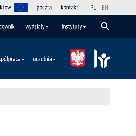
ektów
poczta
kontakt
PL
EN
cownik
wydziały
instytuty
półpraca
uczelnia