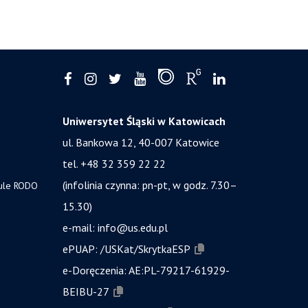
Uniwersytet Śląski w Katowicach
ul. Bankowa 12, 40-007 Katowice
tel. +48 32 359 22 22
(infolinia czynna: pn-pt, w godz. 7.30–
zule RODO
15.30)
e-mail:
info@us.edu.pl
ePUAP:
/USKat/SkrytkaESP
e-Doręczenia:
AE:PL-79217-61929-
BEIBU-27