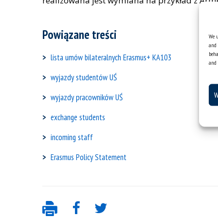
realizowana jest wymiana na przykład z Armeni
Powiązane treści
We u
and 
beha
lista umów bilateralnych Erasmus+ KA103
and 
wyjazdy studentów UŚ
W
wyjazdy pracowników UŚ
exchange students
incoming staff
Erasmus Policy Statement