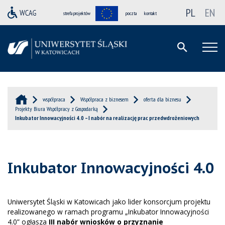
PL
EN
strefa projektów
poczta
kontakt
współpraca
Współpraca z biznesem
oferta dla biznesu
Projekty Biura Współpracy z Gospodarką
Inkubator Innowacyjności 4.0 – I nabór na realizację prac przedwdrożeniowych
Inkubator Innowacyjności 4.0
Uniwersytet Śląski w Katowicach jako lider konsorcjum projektu
realizowanego w ramach programu „Inkubator Innowacyjności
4.0” ogłasza
III nabór wniosków o przyznanie