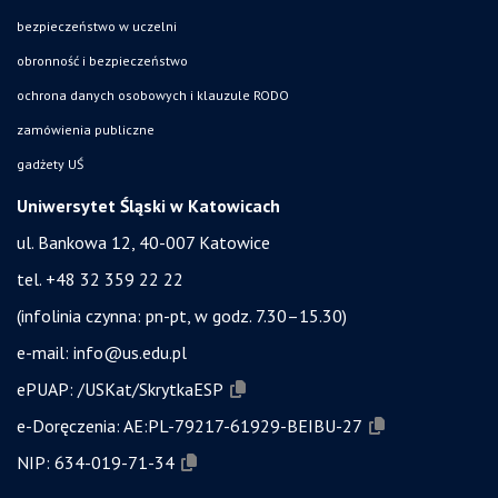
bezpieczeństwo w uczelni
obronność i bezpieczeństwo
ochrona danych osobowych i klauzule RODO
zamówienia publiczne
gadżety UŚ
Uniwersytet Śląski w Katowicach
ul. Bankowa 12, 40-007 Katowice
tel. +48 32 359 22 22
(infolinia czynna: pn-pt, w godz. 7.30–15.30)
e-mail:
info@us.edu.pl
ePUAP:
/USKat/SkrytkaESP
e-Doręczenia:
AE:PL-79217-61929-BEIBU-27
NIP:
634-019-71-34