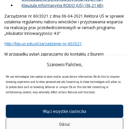
Klauzula informacyjna RODO (UŚ)
Zarządzenie nr 60/2021 z dnia 06-04-2021 Rektora UŚ w sprawie
ustalenia regulaminu naboru wniosków i przyznawania wsparcia
na realizację prac przedwdrożeniowych w ramach programu
„Inkubator Innowacyjności 4.0”
http://bip.us.edu.pl/zarzadzenie-nr-602021
W przypadku pytań zapraszamy do kontaktu z Biurem
Współpracy z Gospodarką –
transfer@us.edu.pl
.
Szanowni Państwo,
Maria Kwarcińska, Kierownik Projektu, e-mail:
maria.kwarcinska@us.edu.pl
We use technologies like cookies to store and/or access device information. We do this to improve
Paulina Cyganik, broker innowacji/technologii, e-mail:
browsing experience and to show personalized ads. Consenting to these technologies will allow us
to process data such as browsing behavior or unique IDs on this site. Not consenting or
paulina.cyganik@us.edu.pl
withdrawing consent, may adversely affect certain features and functions.
Michał Fafiński, broker innowacji/technologii, e-mail:
michal.fafinski@us.edu.pl
Dorian Zakrzewski, broker innowacji/technologii, e-mail:
dorian.zakrzewski@us.edu.pl
Włącz wszystkie ciasteczka
Odrzuć