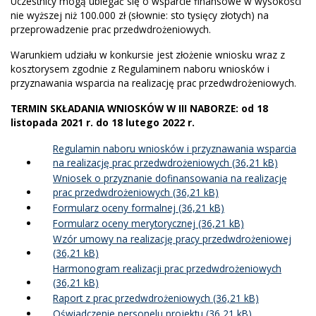
Uczestnicy mogą ubiegać się o wsparcie finansowe w wysokości
nie wyższej niż 100.000 zł (słownie: sto tysięcy złotych) na
przeprowadzenie prac przedwdrożeniowych.
Warunkiem udziału w konkursie jest złożenie wniosku wraz z
kosztorysem zgodnie z Regulaminem naboru wniosków i
przyznawania wsparcia na realizację prac przedwdrożeniowych.
TERMIN SKŁADANIA WNIOSKÓW W III NABORZE: od 18
listopada 2021 r. do 18 lutego 2022 r.
Regulamin naboru wniosków i przyznawania wsparcia
na realizację prac przedwdrożeniowych
Wniosek o przyznanie dofinansowania na realizację
prac przedwdrożeniowych
Formularz oceny formalnej
Formularz oceny merytorycznej
Wzór umowy na realizację pracy przedwdrożeniowej
Harmonogram realizacji prac przedwdrożeniowych
Raport z prac przedwdrożeniowych
Oświadczenie personelu projektu