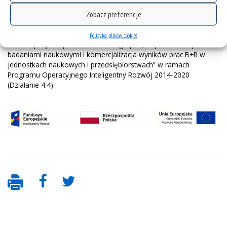
Zobacz preferencje
Projekt „Inkubator Innowacyjności 4.0” realizowany jest w
ramach programu Ministra Nauki i Szkolnictwa Wyższego w
Polityka plików cookies
ramach projektu pozakonkursowego pn. „Wsparcie zarządzania
badaniami naukowymi i komercjalizacja wyników prac B+R w
jednostkach naukowych i przedsiębiorstwach” w ramach
Programu Operacyjnego Inteligentny Rozwój 2014-2020
(Działanie 4.4).