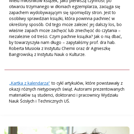
Wielu miłośników książek, jako pierwszą czynność po
otwarciu trzymanego w dłoniach egzemplarza, zaciąga się
zapachem wydobywającym się spomiędzy stron. Jest to
osobliwy sprawdzian książki, która powinna pachnieć w
określony sposób. Od tego może zależeć jej dalszy los, bo
właśnie zapach może zachęcić lub zniechęcić do czytania –
niezależnie od treści. Czym pachnie książka? Jak o nią dbać,
by towarzyszyła nam długo – zapytaliśmy prof. dra hab.
Roberta Musioła z Instytutu Chemii oraz dr Agnieszkę
Bangrowską
z Instytutu Nauk o Kulturze.
„Kartka z kalendarza”
to cykl artykułów, które powstawały z
okazji różnych nietypowych świąt. Autorami prezentowanych
materiałów są studenci, doktoranci i pracownicy Wydziału
Nauk Ścisłych i Technicznych UŚ.