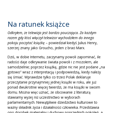
Na ratunek książce
Odkryłem, że telewizja jest bardzo pouczająca. Za każdym
razem gdy ktoś włączył telewizor wychodziłem do innego
pokoju poczytać książkę
– powiedział kiedyś Julius Henry,
szerzej znany jako Groucho, jeden z braci Marx.
Dziś, w dobie Internetu, zaczynamy powoli zapominać, ile
radości daje odkrywanie świata powoli i z mozołem, ale
samodzielnie; poprzez książkę, gdzie nic nie jest podane „na
gotowo” wraz z interpretacją i podpowiedzią, kiedy należy
się śmiać. Wprawdzie tylko co trzeci Polak deklaruje
przeczytanie przynajmniej jednej książki w roku, ale już
ponad dwukrotnie więcej twierdzi, że ma książki w swoim
domu. Można więc uznać,
że
obcowanie z literatur
ą
stawiamy wyżej niż uczestnictwo w wyborach
parlamentarnych. Niewątpliwie dziedzictwo kulturowe to
ważny składnik życia i działalności człowieka. Przedstawia
ono dorobek materialny i duchowy poprzednich pokoleń, a