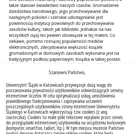
także stanowi
świadectwo
naszych czasów. Gromadzenie
dziedzictwa narodowego, jego przechowywanie dla
następnych pokoleń i szerokie udostępnianie jest
powinnością instytucji powołanych do przechowywania
zasobów kultury, takich jak biblioteki. Jednakże na nas
wszystkich ciąży też pewien obowiązek w tej materii. Co
ciekawe, pomimo rosnącej popularności mediów
elektronicznych, zdecydowana większość książek
gromadzonych w domowych zasobach wykonana jest na
tradycyjnym podłożu papierowym. Książka w takiej postaci
jaką znamy dziś, wywodzi się od kodeksu, czyli kartek
połączonych grzbietem, które wraz z upowszechnieniem
Szanowni Państwo,
pergaminu zastąpiły poprzednią formę dokumentu, czyli
zwój. W piśmiennictwie polskim za stare druki uważa się
Uniwersytet Śląski w Katowicach przywiązuje dużą wagę do
publikacje wydane do roku 1800 włącznie, przy czym
poszanowania prywatności użytkowników odwiedzających serwisy
publikacje wydane od chwili wynalezienia druku do roku
internetowe Uczelni. W celu optymalizacji usług, umożliwienia
prawidłowego funkcjonowania i zapisywania ustawień
1501 określa się mianem inkunabułów. Tymczasem
poszczególnych użytkowników, strony internetowe Uniwersytetu
najstarsze książki, zwoje i inne materiały piśmiennicze jakie
Śląskiego w Katowicach wykorzystują tzw. cookies (z ang.
znamy tworzone były znacznie wcześniej. Na przykład
ciasteczka). Cookies to małe pliki tekstowe wysyłane przez serwis
Diamentowa Sutra,
czyli buddyjska księga religijna, powstała
do przeglądarki internetowej użytkownika na urządzeniu końcowym
w 868 roku jako pięciometrowy zw
ój
powielany z
(komputer, smartfon, tablet, itp.). W tym miejscu możecie Państwo
drewnianych matryc. Ponad dwa tysiące lat liczyły sobie
podjąć decyzję dotyczącą typów plików cookies, które będą