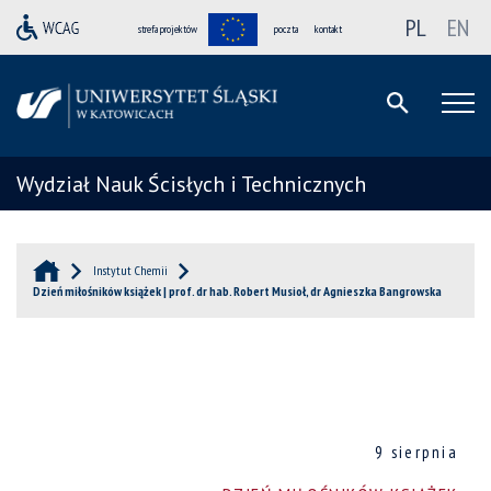
PL
EN
strefa projektów
poczta
kontakt
Wydział Nauk Ścisłych i Technicznych
Instytut Chemii
Dzień miłośników książek | prof. dr hab. Robert Musioł, dr Agnieszka Bangrowska
9 sierpnia