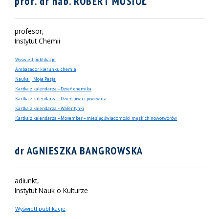
prof. dr hab. ROBERT MUSIOŁ
profesor,
Instytut Chemii
Wyświetl publikacje
Ambasador kierunku chemia
Nauka | Moja Pasja
Kartka z kalendarza – Dzień chemika
Kartka z kalendarza – Dzień piwa i piwowara
Kartka z kalendarza – Walentynki
Kartka z kalendarza – Movember – miesiąc świadomości męskich nowotworów
dr AGNIESZKA BANGROWSKA
adiunkt,
Instytut Nauk o Kulturze
Wyświetl publikacje