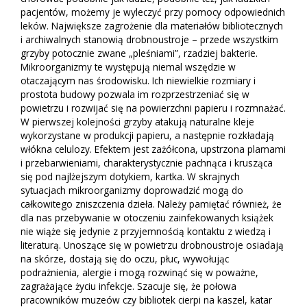
pacjentów, możemy je wyleczyć przy pomocy odpowiednich
leków. Największe zagrożenie dla materiałów bibliotecznych
i archiwalnych stanowią drobnoustroje – przede wszystkim
grzyby potocznie zwane „pleśniami”, rzadziej bakterie.
Mikroorganizmy te występują niemal wszędzie w
otaczającym nas środowisku. Ich niewielkie rozmiary i
prostota budowy pozwala im rozprzestrzeniać się w
powietrzu i rozwijać się na powierzchni papieru i rozmnażać.
W pierwszej kolejności grzyby atakują naturalne kleje
wykorzystane w produkcji papieru, a następnie rozkładają
włókna celulozy. Efektem jest zażółcona, upstrzona plamami
i przebarwieniami, charakterystycznie pachnąca i krusząca
się pod najlżejszym dotykiem, kartka. W skrajnych
sytuacjach mikroorganizmy doprowadzić mogą do
całkowitego zniszczenia dzieła. Należy pamiętać również
, że
dla
nas przebywanie w otoczeniu zainfekowanych książek
nie wiąże się jedynie z przyjemnością kontaktu z wiedzą i
literaturą. Unoszące się w powietrzu drobnoustroje osiadają
na skórze, dostają się do oczu, płuc, wywołując
podrażnienia, alergie i mogą rozwinąć się w poważne,
zagrażające życiu infekcje. Szacuje się, że połowa
pracowników muzeów czy bibliotek cierpi na kaszel, katar