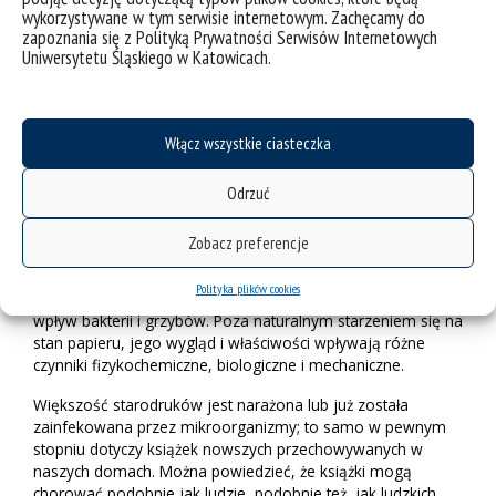
księgi Etrusków wykonane ze złotej blachy. Tylko trwałość
wykorzystywane w tym serwisie internetowym. Zachęcamy do
tak osobliwego materiału wydawniczego pozwoliła na
zapoznania się z Polityką Prywatności Serwisów Internetowych
zachowanie książki do naszych czasów. Znacznie częściej
Uniwersytetu Śląskiego w Katowicach.
mamy do czynienia z książkami papierowymi, mniej
odpornymi na działanie czasu i czynników zewnętrznych.
Choć dzisiejszy papier znacznie różni się od swego
Włącz wszystkie ciasteczka
pierwowzoru wynalezionego w Chinach około 105 r., dalej
wytwarzany jest z włókien roślinnych, głównie celulozy.
Ponadto w papierze znaleźć można również wypełniacze,
Odrzuć
kleje oraz barwniki mające za zadanie poprawić barwę,
gładkość czy wytrzymałość na rozdarcia. Dawniej dodatki te
Zobacz preferencje
były pochodzenia naturalnego, na przykład klej zwierzęcy lub
rybi, czy ałun. Wszystkie te substancje są niestety bardzo
Polityka plików cookies
wrażliwe na wilgoć, temperaturę, a zwłaszcza niszczący
wpływ bakterii i grzybów. Poza naturalnym starzeniem się na
stan papieru, jego wygląd i właściwości wpływaj
ą
różne
czynniki fizykochemiczne, biologiczne i mechaniczne.
Większość starodruk
ów jest narażona
lub już została
zainfekowana przez mikroorganizmy; to samo w pewnym
stopniu dotyczy książek nowszych przechowywanych w
naszych domach. Można powiedzieć, że książki mogą
chorować podobnie jak ludzie, podobnie też, jak ludzkich