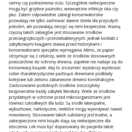
sienny czy podrażnienia oczu. Szczególnie niebezpieczne
mogą być grzybice paznokci, wewnętrzne infekcje oka czy
płuc. Zatem odpowiednie zabiegi konserwatorskie
pozwalają nie tylko zachować dawne dzieła dla przyszłych
pokoleń, ale pozwalają cieszyć się nimi bezpiecznie. Ważną
częścią takich zabiegów jest stosowanie środków
przeciwgrzybiczych i przeciwbakteryjnych. Jednak kontakt z
zabytkowymi księgami stawia przed historykami i
konserwatorami specjalne wymagania. Mimo, że papier
otrzymuje się z celulozy, wiele ze środków stosowanych
powszechnie do ochrony drewna, zupełnie nie nadaje się do
konserwacji książek. Aby to zrozumieć wystarczy wyobrazić
sobie charakterystycznie pachnące drewniane podkłady
kolejowe lub zielono zabarwione drewno konstrukcyjne.
Zastosowanie podobnych środków zniszczyłoby
bezpowrotnie każdy zabytek literatury. Wiele ze środków
przydatnych w ochronie przed mikroorganizmami jest
również szkodliwych dla ludzi. Są środki łatwopalne,
wybuchowe, narkotyczne, niektóre mogą wywoływać nawet
nowotwory. Stosowanie takich substancji jest trudne, a
zabezpieczone nimi książki stają się niebezpieczne dla
otoczenia. Lek musi być dopasowany do pacjenta także