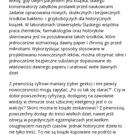
wtedy, gdy owym pacjentem jest książka, dlatego
konserwatorzy zabytków postawili przed naukowcami
zadanie opracowania nowych, skutecznych i bezpiecznych
środków bakterio- i grzybobójczych dla historycznych
książek. W laboratoriach Uniwersytetu Śląskiego wspólna
praca chemików, farmakologów oraz historyków
skierowana jest na poszukiwanie takich środków, które
jednocześnie wzmacniają dawny papier i chronią go przed
mikrobami. Wykorzystując sposoby stosowane w
projektowaniu nowoczesnych leków, można otrzymać silne i
jednocześnie bezpieczne substancje dopasowane do
właściwości dawnego papieru i uratować wiele dawnych
dzieł.
Z pewnością cyfrowi maniacy (cyber geeks) i inni piewcy
nowoczesności mogą zapytać; „Po co tak się starać?”. Czy w
dobie powszechnej cyfryzacji, dostępnej na zawołanie
wiedzy w chmurze oraz sztucznej inteligencji jest o co
walczyć? Skoro można te książki zeskanować? Z pewnością,
powszechny dostęp do treści wielkich dzieł, nawet jeśli
istnieją w pojedynczych egzemplarzach jest wielkim
osiągnięciem naszych czasów. Jednak historyczne dzieła to
nie tylko treść. To nie są książki kupowane na podróż w