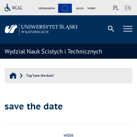
PL
EN
strefa projektów
poczta
kontakt
Wydział Nauk Ścisłych i Technicznych
Tag "save the date"
save the date
widok