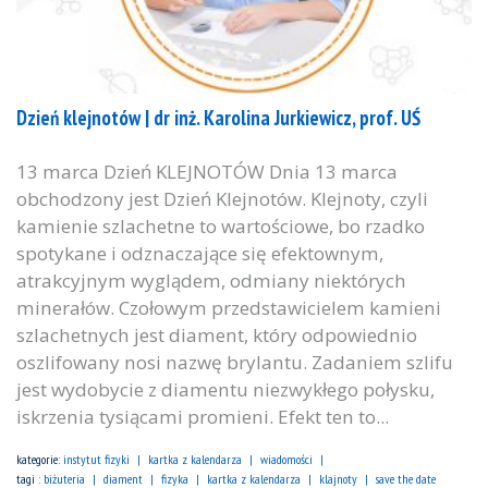
Dzień klejnotów | dr inż. Karolina Jurkiewicz, prof. UŚ
13 marca Dzień KLEJNOTÓW Dnia 13 marca
obchodzony jest Dzień Klejnotów. Klejnoty, czyli
kamienie szlachetne to wartościowe, bo rzadko
spotykane i odznaczające się efektownym,
atrakcyjnym wyglądem, odmiany niektórych
minerałów. Czołowym przedstawicielem kamieni
szlachetnych jest diament, który odpowiednio
oszlifowany nosi nazwę brylantu. Zadaniem szlifu
jest wydobycie z diamentu niezwykłego połysku,
iskrzenia tysiącami promieni. Efekt ten to...
kategorie:
instytut fizyki
kartka z kalendarza
wiadomości
tagi :
biżuteria
diament
fizyka
kartka z kalendarza
klajnoty
save the date