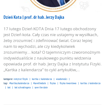
Dzień Kota | prof. dr hab. Jerzy Dajka
17 lutego Dzień KOTA Dnia 17 lutego obchodzony
jest Dzień kota. Cały czas nie ustajemy w wysiłkach,
żeby zrozumieć i zdefiniować świat. Coraz lepiej
nam to wychodzi, ale czy kiedykolwiek
zrozumiemy… kota? O tajemniczym czworonożnym
indywidualiście z naukowego punktu widzenia
opowiada prof. dr hab. Jerzy Dajka z Instytutu Fizyki.
„Kartka z kalendarza” to cykl artykułów,...
kategorie:
instytut fizyki
kartka z kalendarza
wiadomości
tagi :
#kartkazkalendarza
#savethedate
fizyka
fizyka kwantowa
kartka z kalendarza
kot
kot schrodingera
save the date