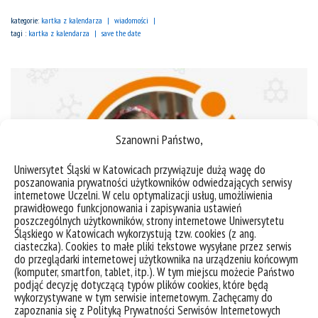
kategorie:
kartka z kalendarza
wiadomości
tagi :
kartka z kalendarza
save the date
Szanowni Państwo,
Uniwersytet Śląski w Katowicach przywiązuje dużą wagę do
poszanowania prywatności użytkowników odwiedzających serwisy
internetowe Uczelni. W celu optymalizacji usług, umożliwienia
prawidłowego funkcjonowania i zapisywania ustawień
poszczególnych użytkowników, strony internetowe Uniwersytetu
Śląskiego w Katowicach wykorzystują tzw. cookies (z ang.
ciasteczka). Cookies to małe pliki tekstowe wysyłane przez serwis
do przeglądarki internetowej użytkownika na urządzeniu końcowym
Międzynarodowy Dzień Żelków | mgr inż. Sylwia Stiler-
(komputer, smartfon, tablet, itp.). W tym miejscu możecie Państwo
Wyszyńska
podjąć decyzję dotyczącą typów plików cookies, które będą
wykorzystywane w tym serwisie internetowym. Zachęcamy do
zapoznania się z Polityką Prywatności Serwisów Internetowych
28 marca MIĘDZYNARODOWY DZIEŃ ŻELKÓW Dnia