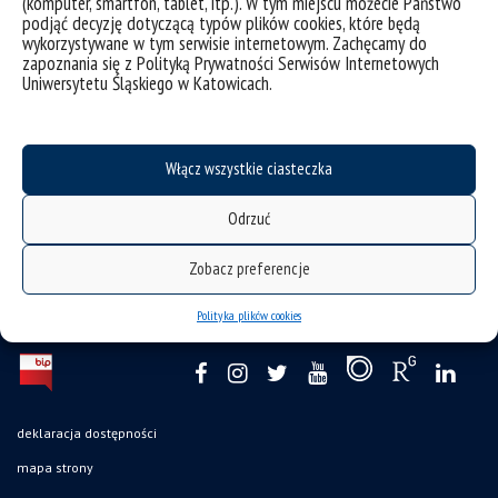
(komputer, smartfon, tablet, itp.). W tym miejscu możecie Państwo
podjąć decyzję dotyczącą typów plików cookies, które będą
wykorzystywane w tym serwisie internetowym. Zachęcamy do
zapoznania się z Polityką Prywatności Serwisów Internetowych
Wdrożenie drugiego poziomu zabezpieczeń COVID-19 na
Uniwersytetu Śląskiego w Katowicach.
uczelni od 19 października
Włącz wszystkie ciasteczka
kategorie:
ogólne
student
wiadomości
tagi :
covid-19
poziom zabezpieczeń
security level
Odrzuć
Zobacz preferencje
Polityka plików cookies
deklaracja dostępności
mapa strony