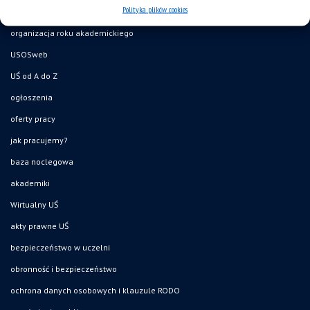
Polityka plików cookies
mapa strony
organizacja roku akademickiego
USOSweb
UŚ od A do Z
ogłoszenia
oferty pracy
jak pracujemy?
baza noclegowa
akademiki
Wirtualny UŚ
akty prawne UŚ
bezpieczeństwo w uczelni
obronność i bezpieczeństwo
ochrona danych osobowych i klauzule RODO