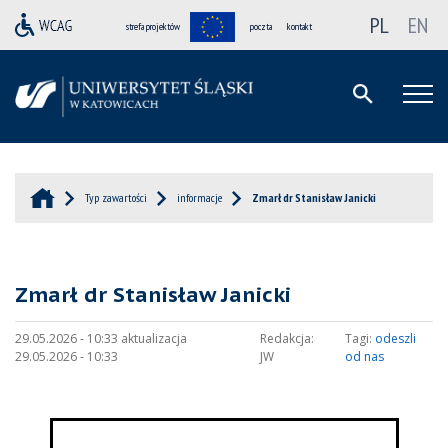
PL
EN
strefa projektów
poczta
kontakt
Typ zawartości
informacje
Zmarł dr Stanisław Janicki
Zmarł dr Stanisław Janicki
29.05.2026 - 10:33 aktualizacja
Redakcja:
Tagi:
odeszli
29.05.2026 - 10:33
JW
od nas