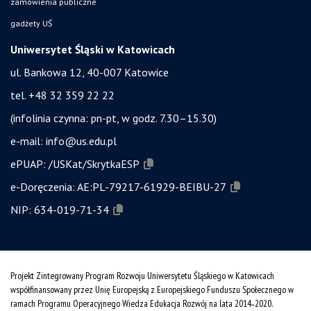
zamówienia publiczne
gadżety UŚ
Uniwersytet Śląski w Katowicach
ul. Bankowa 12, 40-007 Katowice
tel. +48 32 359 22 22
(infolinia czynna: pn-pt, w godz. 7.30–15.30)
e-mail:
info@us.edu.pl
ePUAP:
/USKat/SkrytkaESP
e-Doręczenia:
AE:PL-79217-61929-BEIBU-27
NIP:
634-019-71-34
Projekt Zintegrowany Program Rozwoju Uniwersytetu Śląskiego w Katowicach
współfinansowany przez Unię Europejską z Europejskiego Funduszu Społecznego w
ramach Programu Operacyjnego Wiedza Edukacja Rozwój na lata 2014˗2020.