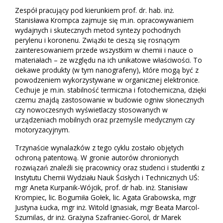
Zespół pracujący pod kierunkiem prof. dr. hab. inż.
Stanisława Krompca zajmuje się m.in. opracowywaniem
wydajnych i skutecznych metod syntezy pochodnych
perylenu i koronenu. Związki te cieszą się rosnącym
zainteresowaniem przede wszystkim w chemii i nauce o
materiałach – ze względu na ich unikatowe właściwości. To
ciekawe produkty (w tym nanografeny), które mogą być z
powodzeniem wykorzystywane w organicznej elektronice.
Cechuje je m.in. stabilność termiczna i fotochemiczna, dzięki
czemu znajdą zastosowanie w budowie ogniw słonecznych
czy nowoczesnych wyświetlaczy stosowanych w
urządzeniach mobilnych oraz przemyśle medycznym czy
motoryzacyjnym.
Trzynaście wynalazków z tego cyklu zostało objętych
ochroną patentową. W gronie autorów chronionych
rozwiązań znaleźli się pracownicy oraz studenci i studentki z
Instytutu Chemii Wydziału Nauk Ścisłych i Technicznych UŚ:
mgr Aneta Kurpanik-Wójcik, prof. dr hab. inż. Stanisław
Krompiec, lic. Bogumiła Gołek, lic. Agata Grabowska, mgr
Justyna Łucka, mgr inż. Witold Ignasiak, mgr Beata Marcol-
Szumilas, dr inż. Grażyna Szafraniec-Gorol, dr Marek