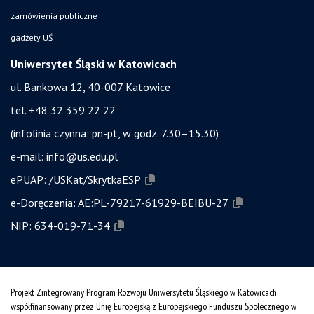
zamówienia publiczne
gadżety UŚ
Uniwersytet Śląski w Katowicach
ul. Bankowa 12, 40-007 Katowice
tel. +48 32 359 22 22
(infolinia czynna: pn-pt, w godz. 7.30–15.30)
e-mail:
info@us.edu.pl
ePUAP:
/USKat/SkrytkaESP
e-Doręczenia:
AE:PL-79217-61929-BEIBU-27
NIP:
634-019-71-34
Projekt Zintegrowany Program Rozwoju Uniwersytetu Śląskiego w Katowicach
współfinansowany przez Unię Europejską z Europejskiego Funduszu Społecznego w