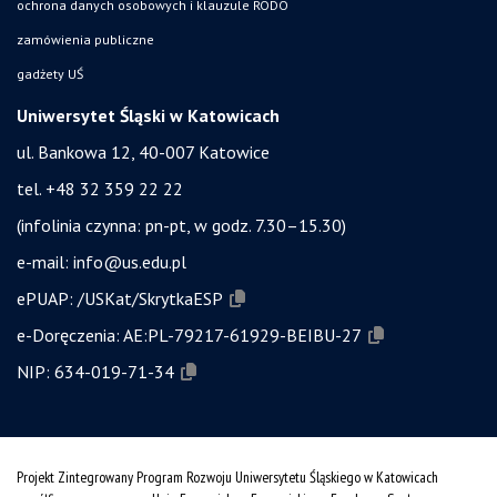
ochrona danych osobowych i klauzule RODO
zamówienia publiczne
gadżety UŚ
Uniwersytet Śląski w Katowicach
ul. Bankowa 12, 40-007 Katowice
tel. +48 32 359 22 22
(infolinia czynna: pn-pt, w godz. 7.30–15.30)
e-mail:
info@us.edu.pl
ePUAP:
/USKat/SkrytkaESP
e-Doręczenia:
AE:PL-79217-61929-BEIBU-27
NIP:
634-019-71-34
Projekt Zintegrowany Program Rozwoju Uniwersytetu Śląskiego w Katowicach