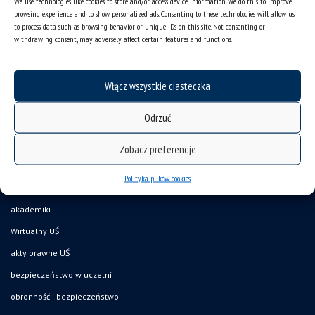
We use technologies like cookies to store and/or access device information. We do this to improve
deklaracja dostępności
browsing experience and to show personalized ads. Consenting to these technologies will allow us
to process data such as browsing behavior or unique IDs on this site. Not consenting or
mapa strony
withdrawing consent, may adversely affect certain features and functions.
organizacja roku akademickiego
USOSweb
Włącz wszystkie ciasteczka
UŚ od A do Z
Odrzuć
ogłoszenia
oferty pracy
Zobacz preferencje
jak pracujemy?
Polityka plików cookies
baza noclegowa
akademiki
Wirtualny UŚ
akty prawne UŚ
bezpieczeństwo w uczelni
obronność i bezpieczeństwo