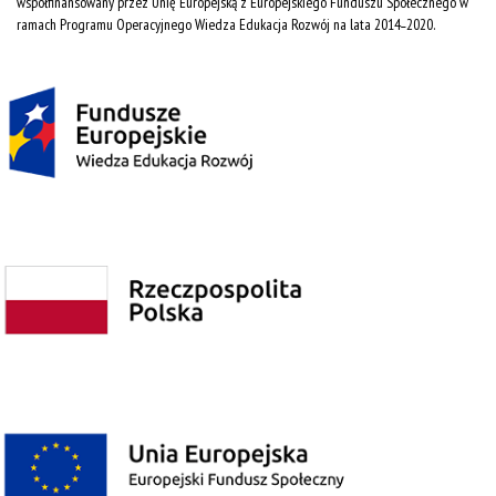
współfinansowany przez Unię Europejską z Europejskiego Funduszu Społecznego w
ramach Programu Operacyjnego Wiedza Edukacja Rozwój na lata 2014˗2020.