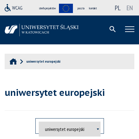
PL
EN
strefa projektów
poczta
kontakt
uniwersytet europejski
uniwersytet europejski