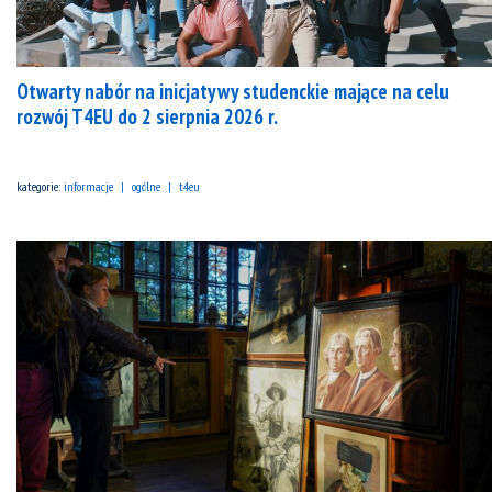
Otwarty nabór na inicjatywy studenckie mające na celu
rozwój T4EU do 2 sierpnia 2026 r.
kategorie:
informacje
ogólne
t4eu