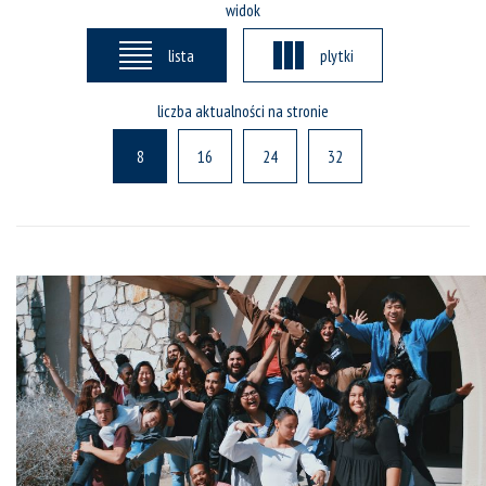
widok
lista
plytki
liczba aktualności na stronie
8
16
24
32