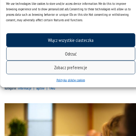
We use technologies like cookies to store and/or access device information. We do this to improve
browsing experience and to show personalized ads. Consenting to these technologies will allow us to
process data such as browsing behavior or unique IDs on this site. Not consenting or withdrawing
consent, may adversely affect certain features and functions.
Włącz wszystkie ciasteczka
Odrzuć
II i III Międzynarodowa Szkoła Letnia Aquamatyki na Litwie
Zobacz preferencje
i w Polsce
Polityka plików cookies
kategorie:
informacje
ogólne
t4eu