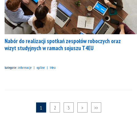
Nabór do realizacji spotkań zespołów roboczych oraz
wizyt studyjnych w ramach sojuszu T4EU
kategorie:
informacje
ogólne
t4eu
1
2
3
>
>>