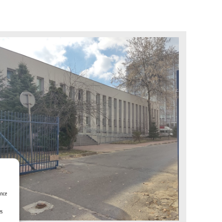
ence
es