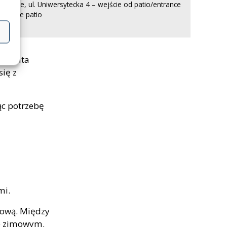
atowice, ul. Uniwersytecka 4 – wejście od patio/entrance
rom the patio
a konta
ię z
ąc potrzebę
mi.
dową. Między
ie zimowym.