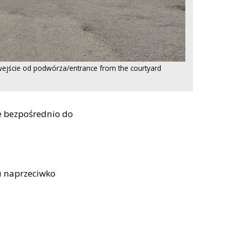
 wejście od podwórza/entrance from the courtyard
e bezpośrednio do
u naprzeciwko