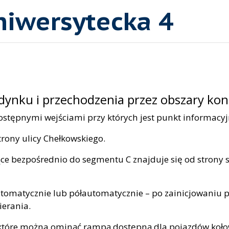
Uniwersytecka 4
dynku i przechodzenia przez obszary kont
pnymi wejściami przy których jest punkt informacyjny
trony ulicy Chełkowskiego.
e bezpośrednio do segmentu C znajduje się od strony s
automatycznie lub półautomatycznie – po zainicjowaniu 
ierania.
 które można ominąć rampą dostępną dla pojazdów koł