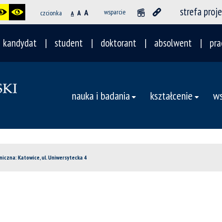
strefa proj
A
wsparcie
czcionka
A
A
kandydat
student
doktorant
absolwent
pra
nauka i badania
kształcenie
ws
iczna: Katowice, ul. Uniwersytecka 4