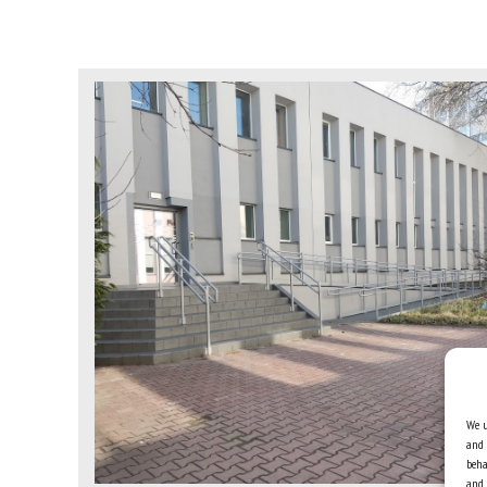
We u
and 
beha
and 