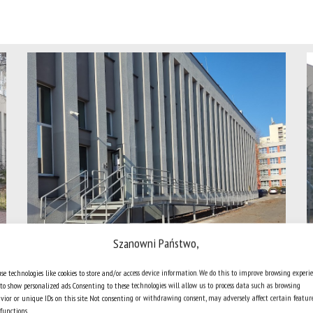
Szanowni Państwo,
se technologies like cookies to store and/or access device information. We do this to improve browsing experi
to show personalized ads. Consenting to these technologies will allow us to process data such as browsing
vior or unique IDs on this site. Not consenting or withdrawing consent, may adversely affect certain featur
functions.