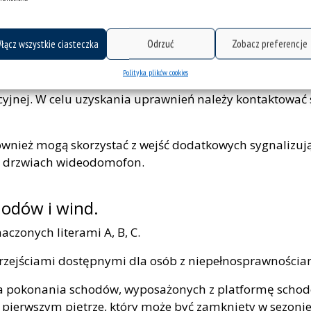
Katowice, ul. Uniwersytecka 4 – wejście od strony ul.
K
Bankowej 12/Entrance from the side of ul. Bankowa 12
f
łącz wszystkie ciasteczka
Odrzuć
Zobacz preferencje
Polityka plików cookies
nym systemem kontroli dostępu, wymagającym utworzeni
yjnej. W celu uzyskania uprawnień należy kontaktować s
ównież mogą skorzystać z wejść dodatkowych sygnalizuj
na drzwiach wideodomofon.
hodów i wind.
czonych literami A, B, C.
przejściami dostępnymi dla osób z niepełnosprawnościa
a pokonania schodów, wyposażonych z platformę scho
pierwszym piętrze, który może być zamknięty w sezon