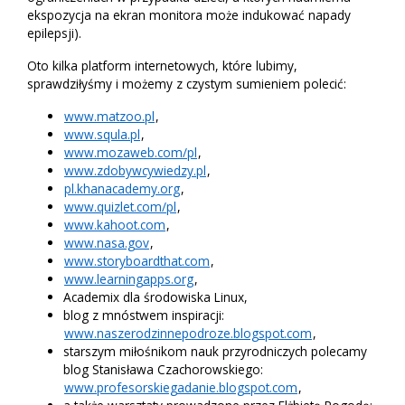
ekspozycja na ekran monitora może indukować napady
epilepsji).
Oto kilka platform internetowych, które lubimy,
sprawdziłyśmy i możemy z czystym sumieniem polecić:
www.matzoo.pl
,
www.squla.pl
,
www.mozaweb.com/pl
,
www.zdobywcywiedzy.pl
,
pl.khanacademy.org
,
www.quizlet.com/pl
,
www.kahoot.com
,
www.nasa.gov
,
www.storyboardthat.com
,
www.learningapps.org
,
Academix dla środowiska Linux,
blog z mnóstwem inspiracji:
www.naszerodzinnepodroze.blogspot.com
,
starszym miłośnikom nauk przyrodniczych polecamy
blog Stanisława Czachorowskiego:
www.profesorskiegadanie.blogspot.com
,