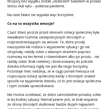
Wszyscy bez wyjątku zostali „obdarzeni” balastem w postaci
stresu i/lub lęku – pokłosia pandemii.
Na razie bilans nie wypada więc korzystnie.
Co na to wszystko emocje?
Część dzieci jeszcze przed okresem izolacji społecznej była
świadkami rozmów zaniepokojonych dorosłych o
rozprzestrzeniającym się wirusie. Te, które prosiły
nauczyciela lub rodzica o wyjaśnienie sytuacji i go nie
otrzymały, radziły sobie z własnym strachem poprzez
rozmowy na ten temat z rówieśnikami albo po prostu… nie
radziły sobie. Brak rzetelnej i dostosowanej do potrzeb
dziecka informacji nigdy nie jest dla niego korzystny.
Pozostaje mieć nadzieję, że w ciągu ponad miesiąca od
rozpoczęcia izolacji społecznej każdy z dorosłych znalazł
sposób na wyjaśnienie dziecku, co to jest izolacja społeczna
i czym została spowodowana.
Nie można oczekiwać, że dzieci samodzielnie poradzą sobie
w tej trudnej sytuacji. Niemal pewne jest, że brak wsparcia
ze strony dorosłych skutkować będzie dużym napięciem