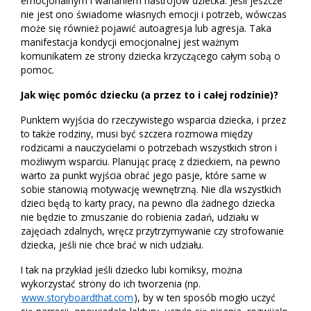
emocjonalnym i wahaniem nastrojów dziecka. Jeśli jeszcze
nie jest ono świadome własnych emocji i potrzeb, wówczas
może się również pojawić autoagresja lub agresja. Taka
manifestacja kondycji emocjonalnej jest ważnym
komunikatem ze strony dziecka krzyczącego całym sobą o
pomoc.
Jak więc pomóc dziecku (a przez to i całej rodzinie)?
Punktem wyjścia do rzeczywistego wsparcia dziecka, i przez
to także rodziny, musi być szczera rozmowa między
rodzicami a nauczycielami o potrzebach wszystkich stron i
możliwym wsparciu. Planując pracę z dzieckiem, na pewno
warto za punkt wyjścia obrać jego pasje, które same w
sobie stanowią motywację wewnętrzną. Nie dla wszystkich
dzieci będą to karty pracy, na pewno dla żadnego dziecka
nie będzie to zmuszanie do robienia zadań, udziału w
zajęciach zdalnych, wręcz przytrzymywanie czy strofowanie
dziecka, jeśli nie chce brać w nich udziału.
I tak na przykład jeśli dziecko lubi komiksy, można
wykorzystać strony do ich tworzenia (np.
www.storyboardthat.com
), by w ten sposób mogło uczyć