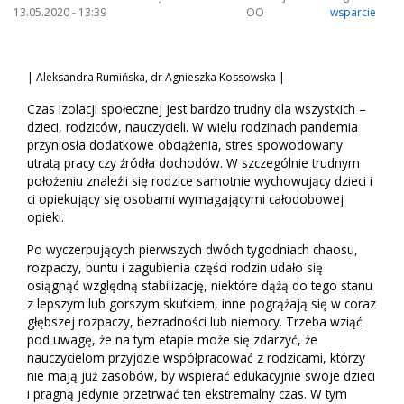
13.05.2020 - 13:39
OO
wsparcie
| Aleksandra Rumińska, dr Agnieszka Kossowska |
Czas izolacji społecznej jest bardzo trudny dla wszystkich –
dzieci, rodziców, nauczycieli. W wielu rodzinach pandemia
przyniosła dodatkowe obciążenia, stres spowodowany
utratą pracy czy źródła dochodów. W szczególnie trudnym
położeniu znaleźli się rodzice samotnie wychowujący dzieci i
ci opiekujący się osobami wymagającymi całodobowej
opieki.
Po wyczerpujących pierwszych dwóch tygodniach chaosu,
rozpaczy, buntu i zagubienia części rodzin udało się
osiągnąć względną stabilizację, niektóre dążą do tego stanu
z lepszym lub gorszym skutkiem, inne pogrążają się w coraz
głębszej rozpaczy, bezradności lub niemocy. Trzeba wziąć
pod uwagę, że na tym etapie może się zdarzyć, że
nauczycielom przyjdzie współpracować z rodzicami, którzy
nie mają już zasobów, by wspierać edukacyjnie swoje dzieci
i pragną jedynie przetrwać ten ekstremalny czas. W tym