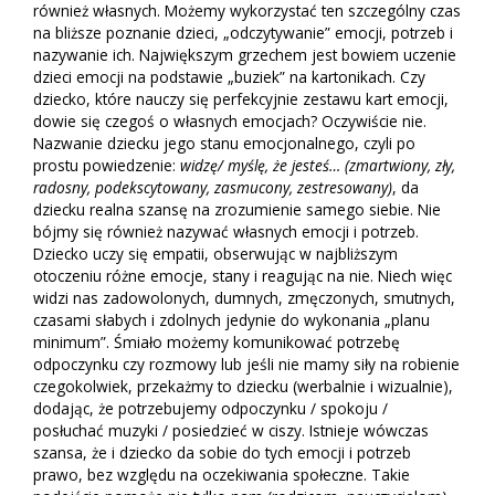
również własnych. Możemy wykorzystać ten szczególny czas
na bliższe poznanie dzieci, „odczytywanie” emocji, potrzeb i
nazywanie ich. Największym grzechem jest bowiem uczenie
dzieci emocji na podstawie „buziek” na kartonikach. Czy
dziecko, które nauczy się perfekcyjnie zestawu kart emocji,
dowie się czegoś o własnych emocjach? Oczywiście nie.
Nazwanie dziecku jego stanu emocjonalnego, czyli po
prostu powiedzenie:
widzę/ myślę, że jesteś… (zmartwiony, zły,
radosny, podekscytowany, zasmucony, zestresowany)
, da
dziecku realna szansę na zrozumienie samego siebie. Nie
bójmy się również nazywać własnych emocji i potrzeb.
Dziecko uczy się empatii, obserwując w najbliższym
otoczeniu różne emocje, stany i reagując na nie. Niech więc
widzi nas zadowolonych, dumnych, zmęczonych, smutnych,
czasami słabych i zdolnych jedynie do wykonania „planu
minimum”. Śmiało możemy komunikować potrzebę
odpoczynku czy rozmowy lub jeśli nie mamy siły na robienie
czegokolwiek, przekażmy to dziecku (werbalnie i wizualnie),
dodając, że potrzebujemy odpoczynku / spokoju /
posłuchać muzyki / posiedzieć w ciszy. Istnieje wówczas
szansa, że i dziecko da sobie do tych emocji i potrzeb
prawo, bez względu na oczekiwania społeczne. Takie