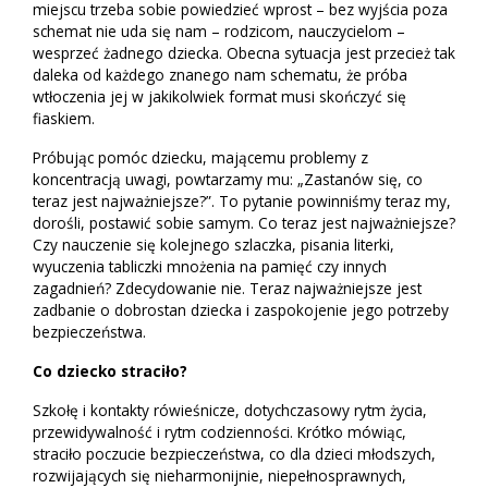
miejscu trzeba sobie powiedzieć wprost – bez wyjścia poza
schemat nie uda się nam – rodzicom, nauczycielom –
wesprzeć żadnego dziecka. Obecna sytuacja jest przecież tak
daleka od każdego znanego nam schematu, że próba
wtłoczenia jej w jakikolwiek format musi skończyć się
fiaskiem.
Próbując pomóc dziecku, mającemu problemy z
koncentracją uwagi, powtarzamy mu: „Zastanów się, co
teraz jest najważniejsze?”. To pytanie powinniśmy teraz my,
dorośli, postawić sobie samym. Co teraz jest najważniejsze?
Czy nauczenie się kolejnego szlaczka, pisania literki,
wyuczenia tabliczki mnożenia na pamięć czy innych
zagadnień? Zdecydowanie nie. Teraz najważniejsze jest
zadbanie o dobrostan dziecka i zaspokojenie jego potrzeby
bezpieczeństwa.
Co dziecko straciło?
Szkołę i kontakty rówieśnicze, dotychczasowy rytm życia,
przewidywalność i rytm codzienności. Krótko mówiąc,
straciło poczucie bezpieczeństwa, co dla dzieci młodszych,
rozwijających się nieharmonijnie, niepełnosprawnych,