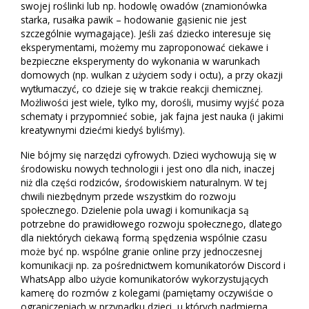
swojej roślinki lub np. hodowlę owadów (znamionówka
starka, rusałka pawik – hodowanie gąsienic nie jest
szczególnie wymagające). Jeśli zaś dziecko interesuje się
eksperymentami, możemy mu zaproponować ciekawe i
bezpieczne eksperymenty do wykonania w warunkach
domowych (np. wulkan z użyciem sody i octu), a przy okazji
wytłumaczyć, co dzieje się w trakcie reakcji chemicznej.
Możliwości jest wiele, tylko my, dorośli, musimy wyjść poza
schematy i przypomnieć sobie, jak fajna jest nauka (i jakimi
kreatywnymi dziećmi kiedyś byliśmy).
Nie bójmy się narzędzi cyfrowych. Dzieci wychowują się w
środowisku nowych technologii i jest ono dla nich, inaczej
niż dla części rodziców, środowiskiem naturalnym. W tej
chwili niezbędnym przede wszystkim do rozwoju
społecznego. Dzielenie pola uwagi i komunikacja są
potrzebne do prawidłowego rozwoju społecznego, dlatego
dla niektórych ciekawą formą spędzenia wspólnie czasu
może być np. wspólne granie online przy jednoczesnej
komunikacji np. za pośrednictwem komunikatorów Discord i
WhatsApp albo użycie komunikatorów wykorzystujących
kamerę do rozmów z kolegami (pamiętamy oczywiście o
ograniczeniach w przypadku dzieci, u których nadmierna