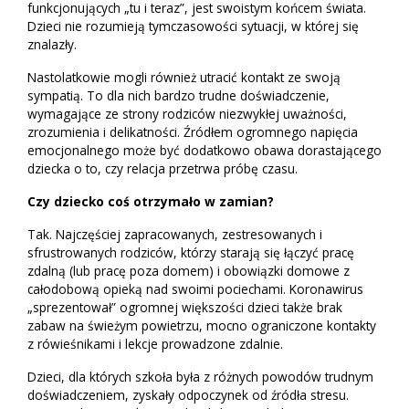
funkcjonujących „tu i teraz”, jest swoistym końcem świata.
Dzieci nie rozumieją tymczasowości sytuacji, w której się
znalazły.
Nastolatkowie mogli również utracić kontakt ze swoją
sympatią. To dla nich bardzo trudne doświadczenie,
wymagające ze strony rodziców niezwykłej uważności,
zrozumienia i delikatności. Źródłem ogromnego napięcia
emocjonalnego może być dodatkowo obawa dorastającego
dziecka o to, czy relacja przetrwa próbę czasu.
Czy dziecko coś otrzymało w zamian?
Tak. Najczęściej zapracowanych, zestresowanych i
sfrustrowanych rodziców, którzy starają się łączyć pracę
zdalną (lub pracę poza domem) i obowiązki domowe z
całodobową opieką nad swoimi pociechami. Koronawirus
„sprezentował” ogromnej większości dzieci także brak
zabaw na świeżym powietrzu, mocno ograniczone kontakty
z rówieśnikami i lekcje prowadzone zdalnie.
Dzieci, dla których szkoła była z różnych powodów trudnym
doświadczeniem, zyskały odpoczynek od źródła stresu.