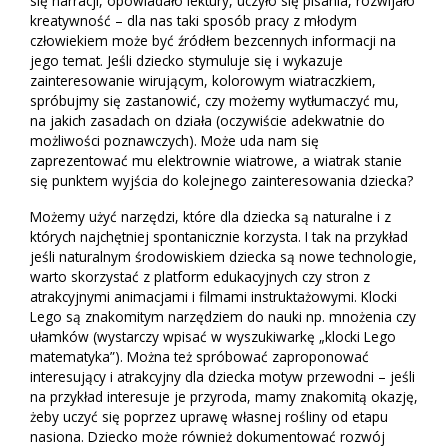
się narracji, opowiadało lektury, uczyło się pisania, rozwijało
kreatywność – dla nas taki sposób pracy z młodym
człowiekiem może być źródłem bezcennych informacji na
jego temat. Jeśli dziecko stymuluje się i wykazuje
zainteresowanie wirującym, kolorowym wiatraczkiem,
spróbujmy się zastanowić, czy możemy wytłumaczyć mu,
na jakich zasadach on działa (oczywiście adekwatnie do
możliwości poznawczych). Może uda nam się
zaprezentować mu elektrownie wiatrowe, a wiatrak stanie
się punktem wyjścia do kolejnego zainteresowania dziecka?
Możemy użyć narzędzi, które dla dziecka są naturalne i z
których najchętniej spontanicznie korzysta. I tak na przykład
jeśli naturalnym środowiskiem dziecka są nowe technologie,
warto skorzystać z platform edukacyjnych czy stron z
atrakcyjnymi animacjami i filmami instruktażowymi. Klocki
Lego są znakomitym narzędziem do nauki np. mnożenia czy
ułamków (wystarczy wpisać w wyszukiwarkę „klocki Lego
matematyka”). Można też spróbować zaproponować
interesujący i atrakcyjny dla dziecka motyw przewodni – jeśli
na przykład interesuje je przyroda, mamy znakomitą okazję,
żeby uczyć się poprzez uprawę własnej rośliny od etapu
nasiona. Dziecko może również dokumentować rozwój