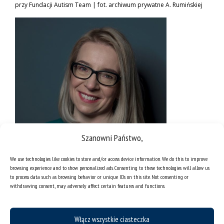
przy Fundacji Autism Team | fot. archiwum prywatne A. Rumińskiej
Szanowni Państwo,
We use technologies like cookies to store and/or access device information. We do this to improve
browsing experience and to show personalized ads. Consenting to these technologies will allow us
Dr Agnieszka Kossowska – wykładowca Politechniki Opolskiej,
to process data such as browsing behavior or unique IDs on this site. Not consenting or
prezes Fundacji Rozwoju Edukacji Empatycznej | fot. archiwum
withdrawing consent, may adversely affect certain features and functions.
prywatne dr. A. Kossowskiej
Włącz wszystkie ciasteczka