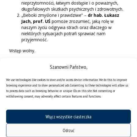
nieprzytomności, łatwym dostępie i o poważnych,
długofalowych skutkach psychicznych i zdrowotnych.
„Beboki zmyślone i prawdziwe” –
dr hab. Łukasz
Jach, prof. UŚ
pomoże zrozumieć, jaką rolę w
naszym życiu odgrywa strach oraz dlaczego w
niektórych sytuacjach potrafi sprawiać nam
przyjemność.
Wstęp wolny.
Partnerami wydarzenia są
Teatr Korez
oraz
Europe Direct
Szanowni Państwo,
Śląskie
.
We use technologies like cookies to store and/or access device information. We do this to improve
browsing experience and to show personalized ads. Consenting to these technologies will allow us
to process data such as browsing behavior or unique IDs on this site. Not consenting or
withdrawing consent, may adversely affect certain features and functions.
Włącz wszystkie ciasteczka
Odrzuć