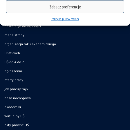
Zobacz preferencje
Polityka plików cookies
deklaracja dostępności
mapa strony
organizacja roku akademickiego
USOSweb
UŚ od A do Z
ogłoszenia
oferty pracy
jak pracujemy?
baza noclegowa
akademiki
Wirtualny UŚ
akty prawne UŚ