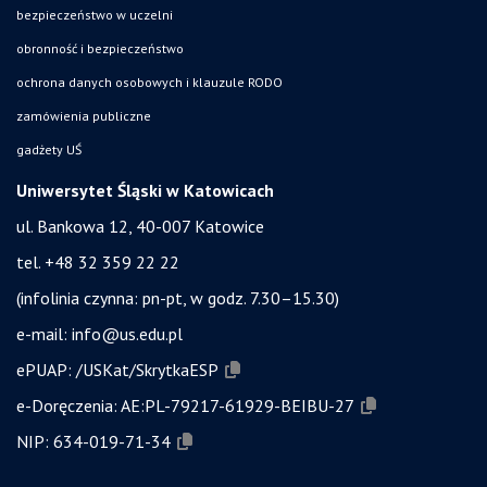
bezpieczeństwo w uczelni
obronność i bezpieczeństwo
ochrona danych osobowych i klauzule RODO
zamówienia publiczne
gadżety UŚ
Uniwersytet Śląski w Katowicach
ul. Bankowa 12, 40-007 Katowice
tel. +48 32 359 22 22
(infolinia czynna: pn-pt, w godz. 7.30–15.30)
e-mail:
info@us.edu.pl
ePUAP:
/USKat/SkrytkaESP
e-Doręczenia:
AE:PL-79217-61929-BEIBU-27
NIP:
634-019-71-34