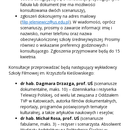
fabuła lub dokument (nie ma możliwości
konsultowania dwóch scenariuszy),
zgłoszeń dokonujemy na adres mailowy
(
filip.jeleniewicz@us.edu.pl
). W wiadomości, oprócz
scenariuszy, prosimy o zawarcie informacji: imię i
nazwisko, numer telefonu oraz nazwa
obecnej/ukończonej szkoły średniej/wyższej. Prosimy
również o wskazanie preferencji godzinowych i
konsultującego. Zgłoszenia przyjmowane będą do 15
kwietnia.
Konsultacje przeprowadzać będą następujący wykładowcy
Szkoły Filmowej im. Krzysztofa Kieślowskiego:
dr hab. Dagmara Drzazga, prof. UŚ
(scenariusze
dokumentalne, maks. 10) – dziennikarka i reżyserka
Telewizji Polskiej, od wielu lat związana z Oddziałem
TVP w Katowicach, autorka filmów dokumentalnych,
reportaży, programów poświęconych tematyce
kulturalnej, a także artykułów naukowych i esejów;
dr hab. Michał Rosa, prof. UŚ
(scenariusze
fabularne, maks. 3) – reżyser i scenarzysta. Absolwent
Wydziału Architektury na Politechnice Śląskiej w