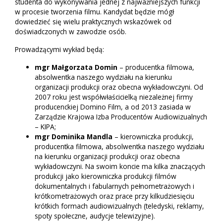
studenta do wykonywania jednej z najważniejszych funkcji
w procesie tworzenia filmu. Kandydat będzie mógł
dowiedzieć się wielu praktycznych wskazówek od
doświadczonych w zawodzie osób.
Prowadzącymi wykład będą:
mgr Małgorzata Domin
– producentka filmowa,
absolwentka naszego wydziału na kierunku
organizacji produkcji oraz obecna wykładowczyni. Od
2007 roku jest współwłaścicielką niezależnej firmy
producenckiej Domino Film, a od 2013 zasiada w
Zarządzie Krajowa Izba Producentów Audiowizualnych
– KIPA;
mgr Dominika Mandla
– kierowniczka produkcji,
producentka filmowa, absolwentka naszego wydziału
na kierunku organizacji produkcji oraz obecna
wykładowczyni. Na swoim koncie ma kilka znaczących
produkcji jako kierowniczka produkcji filmów
dokumentalnych i fabularnych pełnometrażowych i
krótkometrażowych oraz prace przy kilkudziesięciu
krótkich formach audiowizualnych (teledyski, reklamy,
spoty społeczne, audycje telewizyjne).