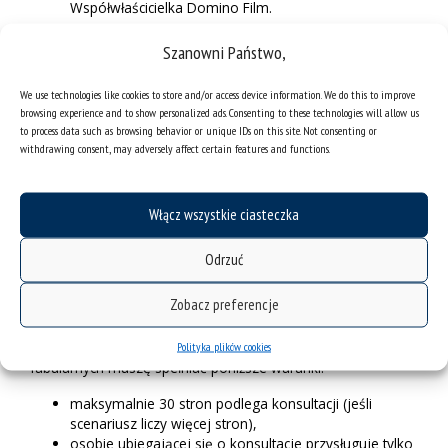
Współwłaścicielka Domino Film.
Wykładu odbędzie się 25 kwietnia o godz. 13.00 w sali 2.05
Szanowni Państwo,
w budynku Szkoły Filmowej UŚ. Wstęp wolny (limit miejsc w
sali wynosi 40 osób).
We use technologies like cookies to store and/or access device information. We do this to improve
browsing experience and to show personalized ads. Consenting to these technologies will allow us
Pytania można kierować na adres:
filip.jeleniewicz@us.edu.pl
to process data such as browsing behavior or unique IDs on this site. Not consenting or
withdrawing consent, may adversely affect certain features and functions.
Reżyseria
Włącz wszystkie ciasteczka
26 kwietnia w Szkole Filmowej UŚ odbędą się konsultacje
scenariuszowe. Godziny zostaną ustalone indywidualnie z
twórcami scenariuszy. Decyduje kolejność zgłoszeń.
Odrzuć
Ograniczona liczba miejsc.
Zobacz preferencje
Zapoznaj się z poniższymi wymaganiami.
Zgłoszenia scenariuszy do filmów dokumentalnych i
Polityka plików cookies
fabularnych muszę spełniać poniższe warunki:
maksymalnie 30 stron podlega konsultacji (jeśli
scenariusz liczy więcej stron),
osobie ubiegającej się o konsultacje przysługuje tylko