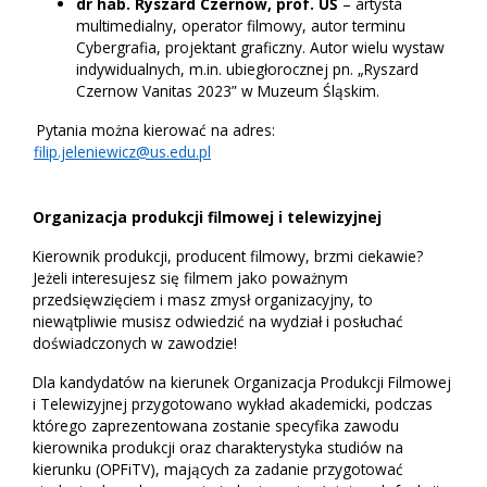
dr hab. Ryszard Czernow, prof. UŚ
– artysta
multimedialny, operator filmowy, autor terminu
Cybergrafia, projektant graficzny. Autor wielu wystaw
indywidualnych, m.in. ubiegłorocznej pn. „Ryszard
Czernow Vanitas 2023” w Muzeum Śląskim.
Pytania można kierować na adres:
filip.jeleniewicz@us.edu.pl
Organizacja produkcji filmowej i telewizyjnej
Kierownik produkcji, producent filmowy, brzmi ciekawie?
Jeżeli interesujesz się filmem jako poważnym
przedsięwzięciem i masz zmysł organizacyjny, to
niewątpliwie musisz odwiedzić na wydział i posłuchać
doświadczonych w zawodzie!
Dla kandydatów na kierunek Organizacja Produkcji Filmowej
i Telewizyjnej przygotowano wykład akademicki, podczas
którego zaprezentowana zostanie specyfika zawodu
kierownika produkcji oraz charakterystyka studiów na
kierunku (OPFiTV), mających za zadanie przygotować