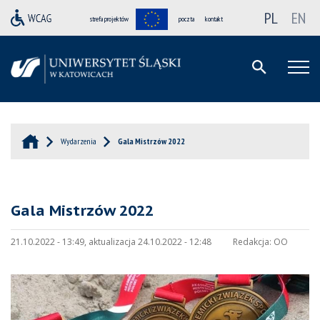
PL
EN
strefa projektów
poczta
kontakt
Wydarzenia
Gala Mistrzów 2022
Gala Mistrzów 2022
21.10.2022 - 13:49, aktualizacja 24.10.2022 - 12:48
Redakcja:
OO