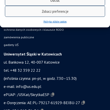
Odrzuć
akty prawne UŚ
Zobacz preferencje
bezpieczeństwo w uczelni
Polityka plików cookies
obronność i bezpieczeństwo
ochrona danych osobowych i klauzule RODO
zamówienia publiczne
gadżety UŚ
Uniwersytet Śląski w Katowicach
ul. Bankowa 12, 40-007 Katowice
tel. +48 32 359 22 22
(infolinia czynna: pn-pt, w godz. 7.30–15.30)
e-mail:
info@us.edu.pl
ePUAP:
/USKat/SkrytkaESP
e-Doręczenia:
AE:PL-79217-61929-BEIBU-27