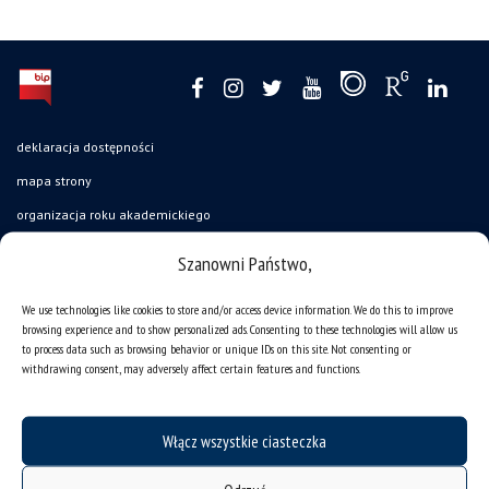
deklaracja dostępności
mapa strony
organizacja roku akademickiego
USOSweb
Szanowni Państwo,
UŚ od A do Z
We use technologies like cookies to store and/or access device information. We do this to improve
ogłoszenia
browsing experience and to show personalized ads. Consenting to these technologies will allow us
to process data such as browsing behavior or unique IDs on this site. Not consenting or
oferty pracy
withdrawing consent, may adversely affect certain features and functions.
jak pracujemy?
baza noclegowa
Włącz wszystkie ciasteczka
akademiki
Wirtualny UŚ