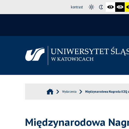
kontrast
Wydarzenia
Międzynarodowa Nagroda ICEQ z
Międzynarodowa Nagr