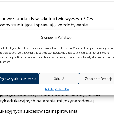
 nowe standardy w szkolnictwie wyższym? Czy
 osoby studiujące i sprawiają, że zdobywanie
się dla nich motywującą przygodą?
Szanowni Państwo,
roda ICEQ za Doskonałość Dydaktyczną! To
 się najlepszymi praktykami i zaprezentować
se technologies like cookies to store and/or access device information. We do this to improve browsing experi
to show personalized ads. Consenting to these technologies will allow us to process data such as browsing
j publiczności.
vior or unique IDs on this site. Not consenting or withdrawing consent, may adversely affect certain featur
functions.
um Akademickie – Katowice Miasto Nauki
esu Jakości Kształcenia). Jest on kierowany do
raz zespołów dydaktycznych.
łącz wszystkie ciasteczka
Odrzuć
Zobacz preferencje
 uczestników za wybitne osiągnięcia w zakresie
Polityka plików cookies
cją organizatorów jest promowanie kultury jakości
ktyk edukacyjnych na arenie międzynarodowej.
kacyjnych sukcesów i zainspirowania