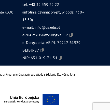
tel. +48 32 359 22 22
(infolinia czynna: pn-pt, w godz. 7.30–
zule RODO
15.30)
e-mail:
info@us.edu.pl
ePUAP:
/USKat/SkrytkaESP
e-Doręczenia:
AE:PL-79217-61929-
BEIBU-27
NIP:
634-019-71-34
amach Programu Operacyjnego Wiedza Edukacja Rozwój na lata