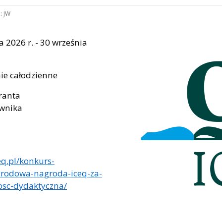
:
JW
a 2026 r. - 30 września
ie całodzienne
ranta
ownika
a
ceq.pl/konkurs-
rodowa-nagroda-iceq-za-
osc-dydaktyczna/