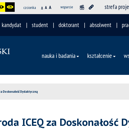
strefa proj
A
wsparcie
czcionka
A
A
kandydat
student
doktorant
absolwent
pra
nauka i badania
kształcenie
ws
a Doskonałość Dydaktyczną
oda ICEQ za Doskonałość D