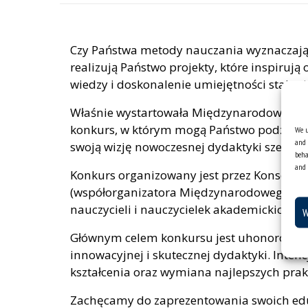
Czy Państwa metody nauczania wyznaczają
realizują Państwo projekty, które inspirują
wiedzy i doskonalenie umiejętności staje 
Właśnie wystartowała Międzynarodowa Nag
konkurs, w którym mogą Państwo podzielić
We u
and 
swoją wizję nowoczesnej dydaktyki szerokie
beha
and 
Konkurs organizowany jest przez Konsorcj
(współorganizatora Międzynarodowego Kongr
nauczycieli i nauczycielek akademickich o
W
Głównym celem konkursu jest uhonorowanie
innowacyjnej i skutecznej dydaktyki. Inten
kształcenia oraz wymiana najlepszych pra
Zachęcamy do zaprezentowania swoich edu