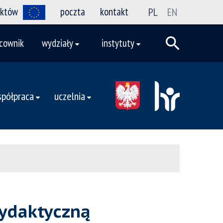
ektów
poczta
kontakt
PL
EN
cownik
wydziały
instytuty
półpraca
uczelnia
ydaktyczną