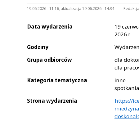
19.06.2026 - 11:16, aktualizacja 19.06.2026 - 14:34
Redakcja
Data wydarzenia
19 czerwc
2026 r.
Godziny
Wydarzen
Grupa odbiorców
dla dokto
dla prac
Kategoria tematyczna
inne
spotkani
Strona wydarzenia
https://i
miedzyna
doskonal