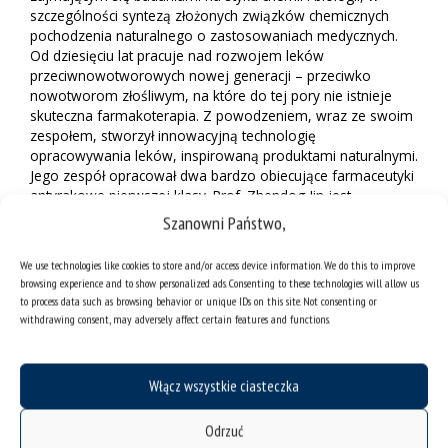
szczególności syntezą złożonych związków chemicznych
pochodzenia naturalnego o zastosowaniach medycznych.
Od dziesięciu lat pracuje nad rozwojem leków
przeciwnowotworowych nowej generacji – przeciwko
nowotworom złośliwym, na które do tej pory nie istnieje
skuteczna farmakoterapia. Z powodzeniem, wraz ze swoim
zespołem, stworzył innowacyjną technologię
opracowywania leków, inspirowaną produktami naturalnymi.
Jego zespół opracował dwa bardzo obiecujące farmaceutyki
antyrakowe pierwszej klasy. Prof. Zhendog Jin jest
pracownikiem UI College of Pharmacy w Iowa City w USA.
Szanowni Państwo,
We use technologies like cookies to store and/or access device information. We do this to improve
Rejestracja uczestników
browsing experience and to show personalized ads. Consenting to these technologies will allow us
to process data such as browsing behavior or unique IDs on this site. Not consenting or
Wykłady odbywać się będą w formie zdalnej na platformie
withdrawing consent, may adversely affect certain features and functions.
Zoom. Link do rejestracji:
formularze.us.edu.pl/spotaknia_naukowe
.
Włącz wszystkie ciasteczka
Odrzuć