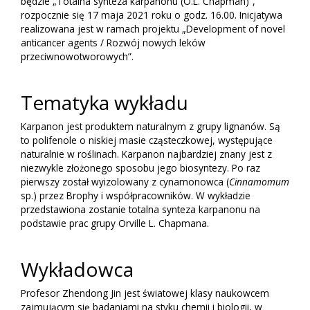
będzie „Totalna synteza karpanonu (O.L. Chapman)”,
rozpocznie się 17 maja 2021 roku o godz. 16.00. Inicjatywa
realizowana jest w ramach projektu „Development of novel
anticancer agents / Rozwój nowych leków
przeciwnowotworowych”.
Tematyka wykładu
Karpanon jest produktem naturalnym z grupy lignanów. Są
to polifenole o niskiej masie cząsteczkowej, występujące
naturalnie w roślinach. Karpanon najbardziej znany jest z
niezwykle złożonego sposobu jego biosyntezy. Po raz
pierwszy został wyizolowany z cynamonowca (
Cinnamomum
sp.) przez Brophy i współpracowników. W wykładzie
przedstawiona zostanie totalna synteza karpanonu na
podstawie prac grupy Orville L. Chapmana.
Wykładowca
Profesor Zhendong Jin jest światowej klasy naukowcem
zajmującym się badaniami na styku chemii i biologii, w