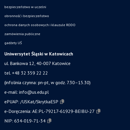
bezpieczeństwo w uczelni
obronność i bezpieczeństwo
ochrona danych osobowych i klauzule RODO
zamówienia publiczne
gadżety UŚ
Uniwersytet Śląski w Katowicach
ul. Bankowa 12, 40-007 Katowice
tel. +48 32 359 22 22
(infolinia czynna: pn-pt, w godz. 7.30–15.30)
e-mail:
info@us.edu.pl
ePUAP:
/USKat/SkrytkaESP
e-Doręczenia:
AE:PL-79217-61929-BEIBU-27
NIP:
634-019-71-34