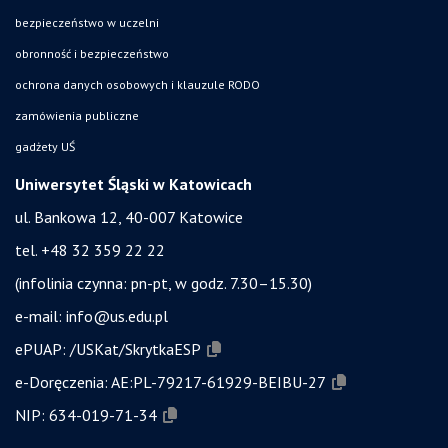
bezpieczeństwo w uczelni
obronność i bezpieczeństwo
ochrona danych osobowych i klauzule RODO
zamówienia publiczne
gadżety UŚ
Uniwersytet Śląski w Katowicach
ul. Bankowa 12, 40-007 Katowice
tel. +48 32 359 22 22
(infolinia czynna: pn-pt, w godz. 7.30–15.30)
e-mail:
info@us.edu.pl
ePUAP:
/USKat/SkrytkaESP
e-Doręczenia:
AE:PL-79217-61929-BEIBU-27
NIP:
634-019-71-34