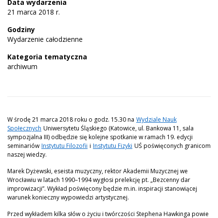
Data wydarzenia
21 marca 2018 r.
Godziny
Wydarzenie całodzienne
Kategoria tematyczna
archiwum
W środę 21 marca 2018 roku o godz. 15.30 na
Wydziale Nauk
Społecznych
Uniwersytetu Śląskiego (Katowice, ul. Bankowa 11, sala
sympozjalna III) odbędzie się kolejne spotkanie w ramach 19. edycji
seminariów
Instytutu Filozofii
i
Instytutu Fizyki
UŚ poświęconych granicom
naszej wiedzy.
Marek Dyżewski, eseista muzyczny, rektor Akademii Muzycznej we
Wrocławiu w latach 1990–1994 wygłosi prelekcję pt. „Bezcenny dar
improwizacji”. Wykład poświęcony będzie m.in. inspiracji stanowiącej
warunek konieczny wypowiedzi artystycznej.
Przed wykładem kilka słów o życiu i twórczości Stephena Hawkinga powie