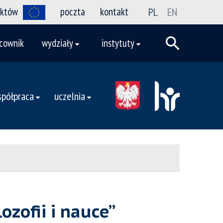
ektów
poczta
kontakt
PL
EN
cownik
wydziały
instytuty
półpraca
uczelnia
zofii i nauce”