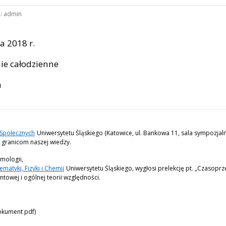
:
admin
a 2018 r.
ie całodzienne
m
 Społecznych
Uniwersytetu Śląskiego (Katowice, ul. Bankowa 11, sala sympozjalna
granicom naszej wiedzy.
smologii,
matyki, Fizyki i Chemii
Uniwersytetu Śląskiego, wygłosi prelekcję pt. „Czasopr
owej i ogólnej teorii względności.
kument pdf)