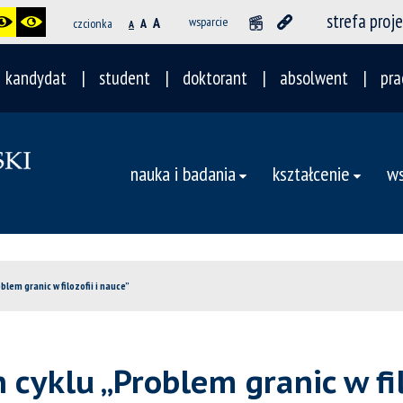
strefa proj
A
wsparcie
czcionka
A
A
kandydat
student
doktorant
absolwent
pra
nauka i badania
kształcenie
ws
lem granic w filozofii i nauce”
yklu „Problem granic w filo