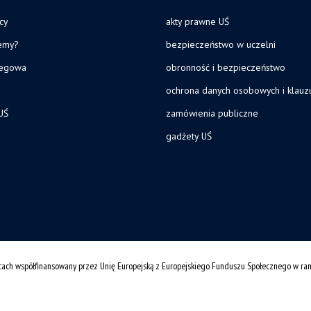
cy
akty prawne UŚ
jemy?
bezpieczeństwo w uczelni
legowa
obronność i bezpieczeństwo
ochrona danych osobowych i klau
UŚ
zamówienia publiczne
gadżety UŚ
cach współfinansowany przez Unię Europejską z Europejskiego Funduszu Społecznego w r