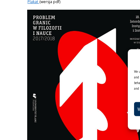
Plakat
(wersja pdf)
We u
and 
beha
and 
W