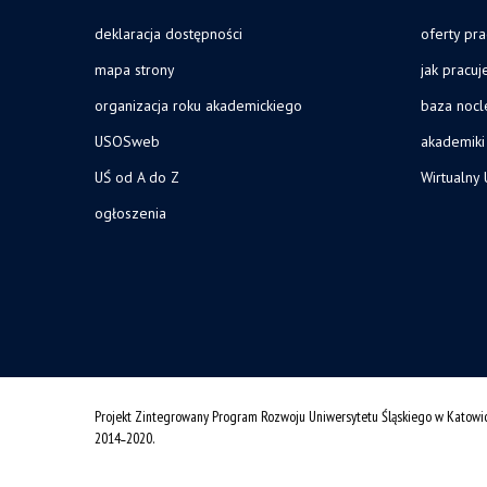
deklaracja dostępności
oferty pra
mapa strony
jak pracu
organizacja roku akademickiego
baza noc
USOSweb
akademiki
UŚ od A do Z
Wirtualny 
ogłoszenia
Projekt Zintegrowany Program Rozwoju Uniwersytetu Śląskiego w Katowi
2014˗2020.