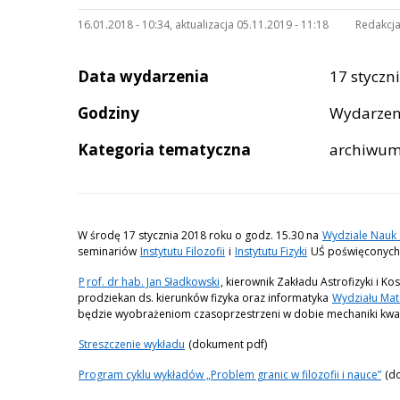
16.01.2018 - 10:34, aktualizacja 05.11.2019 - 11:18
Redakcja
Data wydarzenia
17 styczni
Godziny
Wydarzen
Kategoria tematyczna
archiwu
W środę 17 stycznia 2018 roku o godz. 15.30 na
Wydziale Nauk
seminariów
Instytutu Filozofii
i
Instytutu Fizyki
UŚ poświęconych 
P
rof. dr hab. Jan Sładkowski
, kierownik Zakładu Astrofizyki i Ko
prodziekan ds. kierunków fizyka oraz informatyka
Wydziału Mate
będzie wyobrażeniom czasoprzestrzeni w dobie mechaniki kwant
Streszczenie wykładu
(dokument pdf)
Program cyklu wykładów „Problem granic w filozofii i nauce”
(do