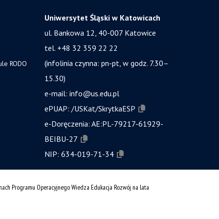
Uniwersytet Śląski w Katowicach
ul. Bankowa 12, 40-007 Katowice
tel. +48 32 359 22 22
(infolinia czynna: pn-pt, w godz. 7.30–
zule RODO
15.30)
e-mail:
info@us.edu.pl
ePUAP:
/USKat/SkrytkaESP
e-Doręczenia:
AE:PL-79217-61929-
BEIBU-27
NIP:
634-019-71-34
amach Programu Operacyjnego Wiedza Edukacja Rozwój na lata