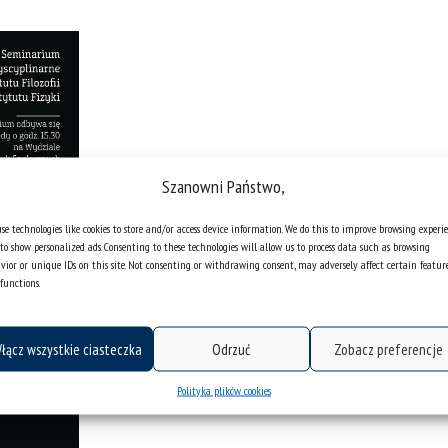
Szanowni Państwo,
se technologies like cookies to store and/or access device information. We do this to improve browsing experi
to show personalized ads. Consenting to these technologies will allow us to process data such as browsing
vior or unique IDs on this site. Not consenting or withdrawing consent, may adversely affect certain featur
functions.
łącz wszystkie ciasteczka
Odrzuć
Zobacz preferencje
Polityka plików cookies