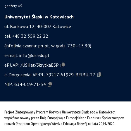
gadżety UŚ
Uniwersytet Śląski w Katowicach
ul. Bankowa 12, 40-007 Katowice
tel. +48 32 359 22 22
(infolinia czynna: pn-pt, w godz. 7.30–15.30)
e-mail:
info@us.edu.pl
ePUAP:
/USKat/SkrytkaESP
e-Doręczenia:
AE:PL-79217-61929-BEIBU-27
NIP:
634-019-71-34
Projekt Zintegrowany Program Rozwoju Uniwersytetu Śląskiego w Katowicach
współfinansowany przez Unię Europejską z Europejskiego Funduszu Społecznego w
ramach Programu Operacyjnego Wiedza Edukacja Rozwój na lata 2014˗2020.