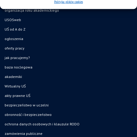
mapa strony
Polityka plików cookies
organizacja roku akademickiego
USOSweb
UŚ od A do Z
ogłoszenia
oferty pracy
jak pracujemy?
baza noclegowa
akademiki
Wirtualny UŚ
akty prawne UŚ
bezpieczeństwo w uczelni
obronność i bezpieczeństwo
ochrona danych osobowych i klauzule RODO
zamówienia publiczne