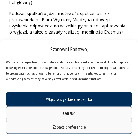
hol główny)
Podczas spotkań będzie możliwość spotkania się z
pracowniczkami Biura Wymiany Międzynarodowej i
uzyskania odpowiedzi na wszelkie pytania dot. aplikowania
o wyjazd, a także o zasady realizacji mobilności Erasmus+.
Szanowni Państwo,
We use technologies like cookies to store and/or access device information. We do this to improve
browsing experience and to show personalized ads. Consenting to these technologies will allow us
to process data such as browsing behavior or unique IDs on this site. Not consenting or
withdrawing consent, may adversely affect certain features and functions.
Włącz wszystkie ciasteczka
Odrzuć
Zobacz preferencje
deklaracja dostępności