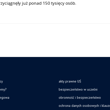
zyciągnęły już ponad 150 tysięcy osób.
cy
akty prawne UŚ
jemy?
bezpieczeństwo w uczelni
legowa
obronność i bezpieczeństwo
ochrona danych osobowych i klau