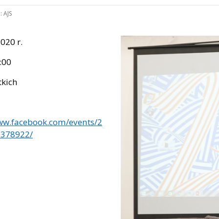
:
AJS
020 r.
:00
tkich
www.facebook.com/events/2
378922/