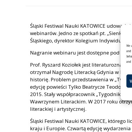
Śląski Festiwal Nauki KATOWICE udowadnia,
webinarów. Jedno ze spotkań pt. „Sienkiewi
Śląskiego, dyrektor Kolegium Indywidualn
We u
and 
Nagranie webinaru jest dostępne pod adr
beha
and 
Prof. Ryszard Koziołek jest literaturoznawc
otrzymał Nagrodę Literacką Gdynia w kategor
historię. Problem przedstawienia w „Twarzy
W
edycję powieści Tylko Beatrycze Teodora Pa
2015. Stały współpracownik „Tygodnika Pow
Wawrzynem Literackim. W 2017 roku otrzyma
literackiej i artystycznej.
Śląski Festiwal Nauki KATOWICE, którego l
kraju i Europie. Czwartą edycję wydarzeni