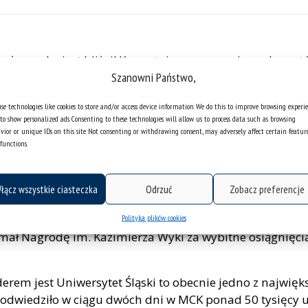
 że nauka jest bliżej! Korzystając ze wsparcia prelege
Szanowni Państwo,
cz i porwana Europa” poprowadził prof. dr hab. Ryszard 
ych Studiów Międzyobszarowych oraz dyrektor generaln
se technologies like cookies to store and/or access device information. We do this to improve browsing experi
to show personalized ads. Consenting to these technologies will allow us to process data such as browsing
esem:
www.youtube.com
.
vior or unique IDs on this site. Not consenting or withdrawing consent, may adversely affect certain featur
functions.
ą, eseistą, profesorem w Instytucie Literaturoznawstwa 
ii „Eseistyka” za książkę Ciała Sienkiewicza. Studia o p
 księżyca” Teodora Parnickiego (1999), Znakowanie trawy
łącz wszystkie ciasteczka
Odrzuć
Zobacz preferencje
rnickiego w serii Biblioteka Narodowa (2004). Członek j
szechnego”. W 2016 jego książka „Dobrze się myśli lite
Polityka plików cookies
ł Nagrodę im. Kazimierza Wyki za wybitne osiągnięcia w
iderem jest Uniwersytet Śląski to obecnie jedno z naj
a odwiedziło w ciągu dwóch dni w MCK ponad 50 tysięcy 