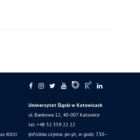
Uniwersytet Śląski w Katowicach
ul. Bankowa 12, 40-007 Katowice
tel. +48 32 359 22 22
(infolinia czynna: pn-pt, w godz. 7.30–
zule RODO