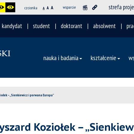
strefa proj
A
wsparcie
czcionka
A
A
kandydat
student
doktorant
absolwent
pra
nauka i badania
kształcenie
ws
ołek – „Sienkiewicz i porwana Europa”
szard Koziołek – „Sienkiew