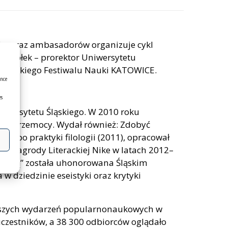
ntów oraz ambasadorów organizuje cykl
Koziołek – prorektor Uniwersytetu
y Śląskiego Festiwalu Nauki KATOWICE.
ence
es
Uniwersytetu Śląskiego. W 2010 roku
łci i przemocy. Wydał również: Zdobyć
 albo praktyki filologii (2011), opracował
ury Nagrody Literackiej Nike w latach 2012–
raturą” została uhonorowana Śląskim
 dziedzinie eseistyki oraz krytyki
większych wydarzeń popularnonaukowych w
uczestników, a 38 300 odbiorców oglądało