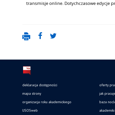
transmisje online. Dotychczasowe edycje pr
deklaracja dostępności
oferty pra
mapa strony
jak pracu
organizacja roku akademickiego
baza noc
USOSweb
akademiki