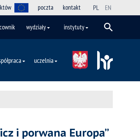
ektów
poczta
kontakt
PL
EN
cownik
wydziały
instytuty
półpraca
uczelnia
icz i porwana Europa”