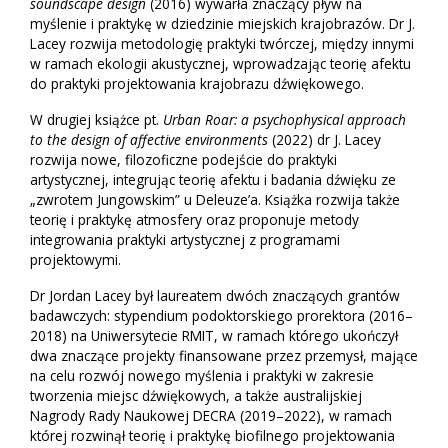
soundscape design
(2016) wywarła znaczący pływ na
myślenie i praktykę w dziedzinie miejskich krajobrazów. Dr J.
Lacey rozwija metodologię praktyki twórczej, między innymi
w ramach ekologii akustycznej, wprowadzając teorię afektu
do praktyki projektowania krajobrazu dźwiękowego.
W drugiej książce pt.
Urban Roar: a psychophysical approach
to the design of affective environments
(2022) dr J. Lacey
rozwija nowe, filozoficzne podejście do praktyki
artystycznej, integrując teorię afektu i badania dźwięku ze
„zwrotem Jungowskim” u Deleuze’a. Książka rozwija także
teorię i praktykę atmosfery oraz proponuje metody
integrowania praktyki artystycznej z programami
projektowymi.
Dr Jordan Lacey był laureatem dwóch znaczących grantów
badawczych: stypendium podoktorskiego prorektora (2016–
2018) na Uniwersytecie RMIT, w ramach którego ukończył
dwa znaczące projekty finansowane przez przemysł, mające
na celu rozwój nowego myślenia i praktyki w zakresie
tworzenia miejsc dźwiękowych, a także australijskiej
Nagrody Rady Naukowej DECRA (2019–2022), w ramach
której rozwinął teorię i praktykę biofilnego projektowania