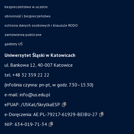
bezpieczeństwo w uczelni
obronność i bezpieczeństwo
ochrona danych osobowych i klauzule RODO
zamówienia publiczne
gadżety UŚ
Uniwersytet Śląski w Katowicach
ul. Bankowa 12, 40-007 Katowice
tel. +48 32 359 22 22
(infolinia czynna: pn-pt, w godz. 7.30–15.30)
e-mail:
info@us.edu.pl
ePUAP:
/USKat/SkrytkaESP
e-Doręczenia:
AE:PL-79217-61929-BEIBU-27
NIP:
634-019-71-34