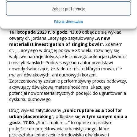
konsultacjach oraz seminariach dla pracowników i
Zobacz preferencje
pracowniczek oraz studentów i studentek Instytutu Nauk o
Kulturze Uniwersytetu Śląskiego i Wydziału Architektury
Politechniki Śląskiej.
Polityka plików cookies
16 listopada 2023 r. o godz. 13.00
odbędzie się wykład
otwarty dr. Jordana Lacey’ego zatytułowany „
A new
materialist investigation of singing bowls
”. Zdaniem
dr. J. Lacey’ego w drugiej połowie XX wieku rozwinęły się
wątpliwe narracje dotyczące leczniczego potencjału „kwarcu”
i mis tybetańskich. Podczas wykładu autor przedstawi
dowody świadczące, że żadna z mis, o których mowa, nie
ma ani dźwiękowych, ani duchowych korzeni.
Zaprezentowany zostanie performatywny proces badawczy,
aktywujący dźwiękową materialność mis, ukazujący
potencjał nowomaterialistycznych podejść do ugruntowania
dyskursu duchowego.
Drugi wykład zatytułowany „
Sonic rupture as a tool for
urban placemaking
”, odbędzie się
w tym samym dniu
o
godz. 17.00.
„Sonic rupture …” to oparte na praktyce
podejście do projektowania urbanistycznego, które
przekształca jednocześnie środowiska dźwiękowe i