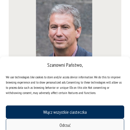
Szanowni Państwo,
We use technologies like cookies to store and/or access device information. We do this to improve
browsing experience and to show personalized ads. Consenting to these technologies will allow us
to process data such as browsing behavior or unique IDs on this site. Not consenting or
Dr Jordan Lacey z Uniwersytetu RMIT w Melbourne (Australia)
withdrawing consent, may adversely affect certain features and functions.
Harmonogram spotkań
Włącz wszystkie ciasteczka
Od 8 do 15 listopada 2023 r.
dr Jordan Lacey będzie
Odrzuć
uczestniczyć w badaniach naukowych, zamkniętych