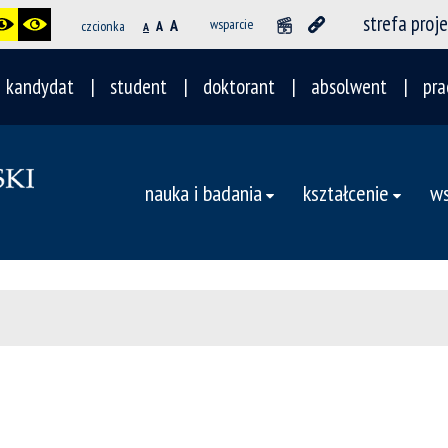
strefa proj
A
wsparcie
czcionka
A
A
kandydat
student
doktorant
absolwent
pra
nauka i badania
kształcenie
ws