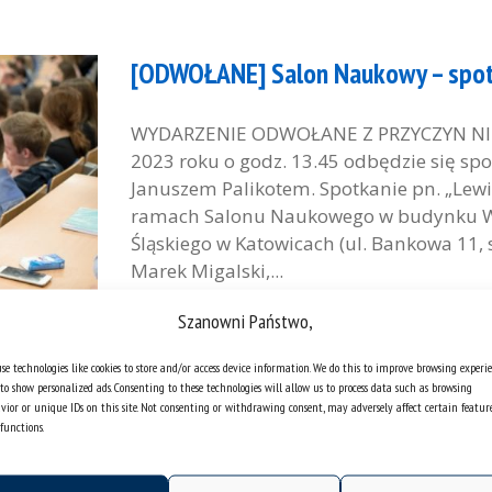
[ODWOŁANE] Salon Naukowy – spot
WYDARZENIE ODWOŁANE Z PRZYCZYN NI
2023 roku o godz. 13.45 odbędzie się spo
Januszem Palikotem. Spotkanie pn. „Lewi
ramach Salonu Naukowego w budynku Wy
Śląskiego w Katowicach (ul. Bankowa 11,
Marek Migalski,...
Szanowni Państwo,
se technologies like cookies to store and/or access device information. We do this to improve browsing experi
to show personalized ads. Consenting to these technologies will allow us to process data such as browsing
Webinar „Food, Art and Migration”
vior or unique IDs on this site. Not consenting or withdrawing consent, may adversely affect certain featur
functions.
16 listopada 2022 roku o godz. 16.00 cza