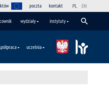
ektów
poczta
kontakt
PL
EN
cownik
wydziały
instytuty
półpraca
uczelnia