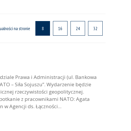
ualności na stronie
8
16
24
32
ziale Prawa i Administracji (ul. Bankowa
ATO – Siła Sojuszu”. Wydarzenie będzie
znej rzeczywistości geopolitycznej.
spotkanie z pracownikami NATO: Agata
n w Agencji ds. Łączności...