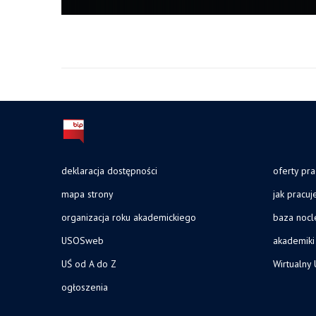
deklaracja dostępności
oferty pra
mapa strony
jak pracu
organizacja roku akademickiego
baza noc
USOSweb
akademiki
UŚ od A do Z
Wirtualny 
ogłoszenia