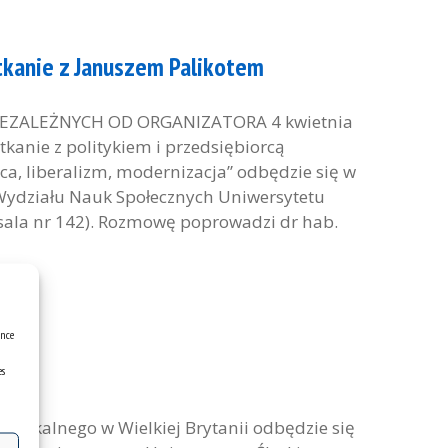
kanie z Januszem Palikotem
EZALEŻNYCH OD ORGANIZATORA 4 kwietnia
tkanie z politykiem i przedsiębiorcą
ca, liberalizm, modernizacja” odbędzie się w
działu Nauk Społecznych Uniwersytetu
 sala nr 142). Rozmowę poprowadzi dr hab.
ence
es
su lokalnego w Wielkiej Brytanii odbędzie się