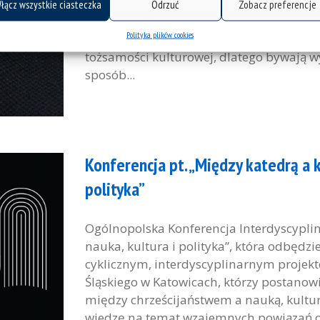
webinar dr Agaty Stronciwilk z Wydziału
łącz wszystkie ciasteczka
Odrzuć
Zobacz preferencje
„Food, Art and Migration”. Badaczka bę
Polityka plików cookies
żywnością, sztuką i migracjami. Potrawy
tożsamości kulturowej, dlatego bywają w
sposób...
Konferencja pt. „Między katedrą a ka
polityka”
Ogólnopolska Konferencja Interdyscyplina
nauka, kultura i polityka”, która odbędzie
cyklicznym, interdyscyplinarnym projek
Śląskiego w Katowicach, którzy postanowi
między chrześcijaństwem a nauką, kulturą
wiedzę na temat wzajemnych powiązań or