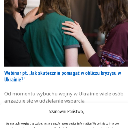
Webinar pt. „Jak skutecznie pomagać w obliczu kryzysu w
Ukrainie?”
Od momentu wybuchu wojny w Ukrainie wiele osób
angażuje się w udzielanie wsparcia
pokrzywdzonym w wyniku konfliktu osobom. O tym,
Szanowni Państwo,
jak skutecznie pomagać w obliczu kryzysu w
Ukrainie podczas webinaru opowie mgr Dominik
We use technologies like cookies to store and/or access device information. We do this to improve