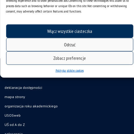
Adamek z Wydziału Nauk Społecznych. Spotkanie
browsing experience and to show personalized ads. Consenting to these technologies will allow us to
process data such as browsing behavior or unique IDs on this site. Not consenting or withdrawing
odbędzie się 9 marca 2022 roku o godz. 20.00 i
consent, may adversely affect certain features and functions.
będzie transmitowane na kanale YouTube oraz...
Włącz wszystkie ciasteczka
Odrzuć
Zobacz preferencje
Polityka plików cookies
deklaracja dostępności
mapa strony
organizacja roku akademickiego
USOSweb
UŚ od A do Z
ogłoszenia