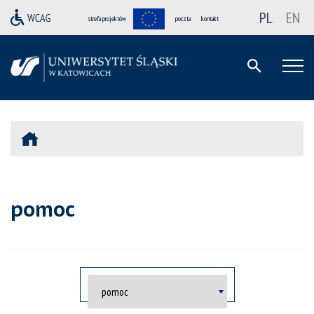
PL
EN
strefa projektów
poczta
kontakt
pomoc