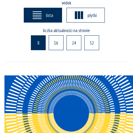
widok
lista
plytki
liczba aktualności na stronie
8
16
24
32