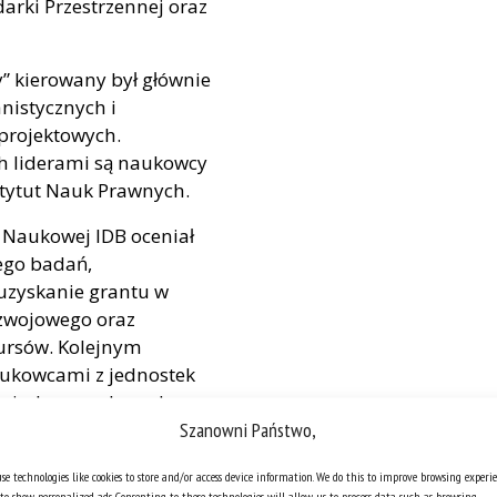
arki Przestrzennej oraz
y” kierowany był głównie
nistycznych i
 projektowych.
ch liderami są naukowcy
stytut Nauk Prawnych.
e Naukowej IDB oceniał
ego badań,
 uzyskanie grantu w
ozwojowego oraz
kursów. Kolejnym
aukowcami z jednostek
w międzynarodowych
Szanowni Państwo,
ję o przyznaniu
tetu Śląskiego na
se technologies like cookies to store and/or access device information. We do this to improve browsing experi
acji IDB. Finansowanie
to show personalized ads. Consenting to these technologies will allow us to process data such as browsing