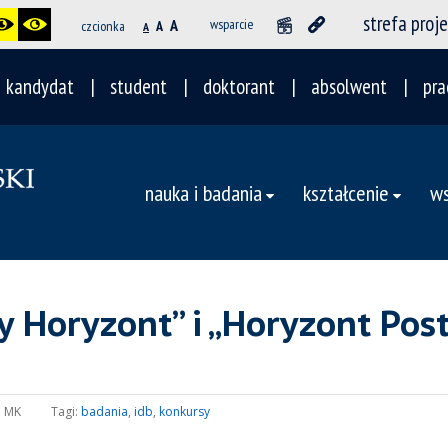
strefa proj
A
wsparcie
czcionka
A
A
kandydat
student
doktorant
absolwent
pra
nauka i badania
kształcenie
ws
ny Horyzont” i „Horyzont Po
:
MK
Tagi:
badania
,
idb
,
konkursy