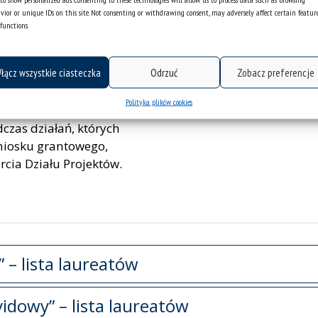
ły więcej niż 60%
vior or unique IDs on this site. Not consenting or withdrawing consent, may adversely affect certain featur
functions.
mają wsparcie w
łącz wszystkie ciasteczka
Odrzuć
Zobacz preferencje
ji działań naukowo-
Wszyscy liderzy
Polityka plików cookies
ie Horyzont Europa
dczas działań, których
wniosku grantowego,
rcia Działu Projektów.
 – lista laureatów
idowy” – lista laureatów