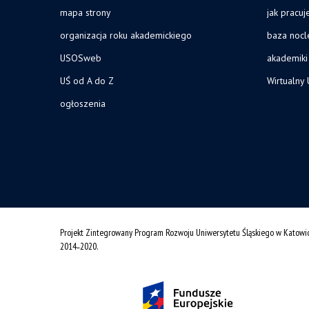
mapa strony
jak pracu
organizacja roku akademickiego
baza noc
USOSweb
akademiki
UŚ od A do Z
Wirtualny 
ogłoszenia
Projekt Zintegrowany Program Rozwoju Uniwersytetu Śląskiego w Katowi
2014˗2020.