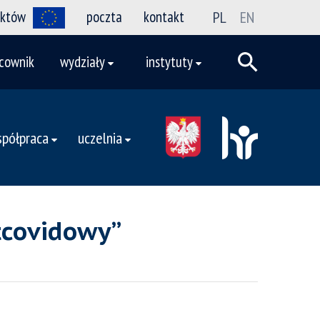
ektów
poczta
kontakt
PL
EN
cownik
wydziały
instytuty
półpraca
uczelnia
stcovidowy”