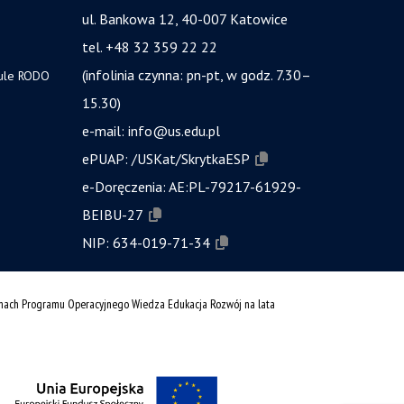
ul. Bankowa 12, 40-007 Katowice
tel. +48 32 359 22 22
(infolinia czynna: pn-pt, w godz. 7.30–
zule RODO
15.30)
e-mail:
info@us.edu.pl
ePUAP:
/USKat/SkrytkaESP
e-Doręczenia:
AE:PL-79217-61929-
BEIBU-27
NIP:
634-019-71-34
amach Programu Operacyjnego Wiedza Edukacja Rozwój na lata