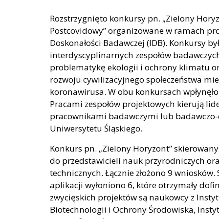
Rozstrzygnięto konkursy pn. „Zielony Horyz
Postcovidowy” organizowane w ramach pr
Doskonałości Badawczej (IDB). Konkursy b
interdyscyplinarnych zespołów badawczyc
problematykę ekologii i ochrony klimatu o
rozwoju cywilizacyjnego społeczeństwa mi
koronawirusa. W obu konkursach wpłynęło ł
Pracami zespołów projektowych kierują lide
pracownikami badawczymi lub badawczo-
Uniwersytetu Śląskiego.
Konkurs pn. „Zielony Horyzont” skierowany
do przedstawicieli nauk przyrodniczych oraz
technicznych. Łącznie złożono 9 wniosków.
aplikacji wyłoniono 6, które otrzymały dof
zwycięskich projektów są naukowcy z Instytu
Biotechnologii i Ochrony Środowiska, Insty