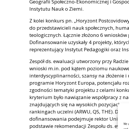
Geografii Społeczno-Ekonomicznej i Gospod
Instytutu Nauk o Ziemi.
Z kolei konkurs pn. „Horyzont Postcovidow
do przedstawicieli nauk społecznych, huma
teologicznych. Łącznie złożono 6 wniosków
Dofinansowanie uzyskały 4 projekty, który
reprezentujący Instytut Pedagogiki oraz In
Zespół ds. ewaluacji utworzony przy Radzi
wnioski m.in. pod kątem poziomu naukow
interdyscyplinarności, szansy na złożenie i
programie Horyzont Europa, potencjału r
zgodności tematyki projektu z celami kon
kryterium było nawiązanie współpracy z n
znajdujących się na wysokich pozycjach 
rankingach uczelni (ARWU, QS, THE). Decyz
dofinansowania podejmuje rektor Uniwersy
We u
podstawie rekomendacji Zespołu ds. ewalu
and 