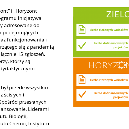
ont” i „Horyzont
ogramu Inicjatywa
yły adresowane do
h podejmujących
raz funkcjonowania i
erzącego się z pandemią
ącznie 15 zgłoszeń.
rzy, którzy są
dydaktycznymi
 był przede wszystkim
 ścisłych i
 Spośród przesłanych
inansowanie. Liderami
tu Biologii,
tutu Chemii, Instytutu