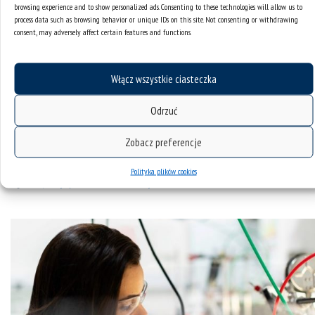
browsing experience and to show personalized ads. Consenting to these technologies will allow us to
process data such as browsing behavior or unique IDs on this site. Not consenting or withdrawing
consent, may adversely affect certain features and functions.
Włącz wszystkie ciasteczka
IDB | 500 darmowych licencji korektora językowego
Odrzuć
Grammarly do rozdania
Zobacz preferencje
Polityka plików cookies
kategorie:
inicjatywa doskonałości
ogólne
tagi :
idb
inicjatywa doskonałości badawczej