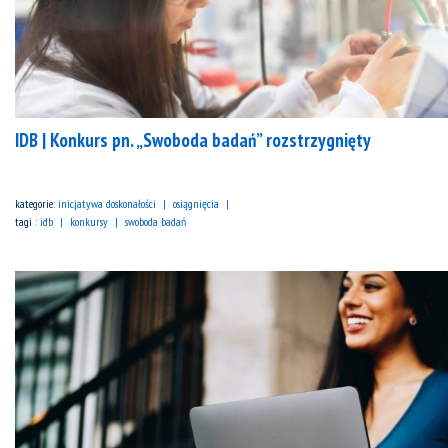
IDB | Konkurs pn. „Swoboda badań” rozstrzygnięty
kategorie:
inicjatywa doskonałości
osiągnięcia
tagi :
idb
konkursy
swoboda badań