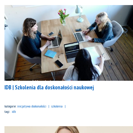
IDB | Szkolenia dla doskonałości naukowej
kategorie:
inicjatywa doskonałości
szkolenia
tagi :
idb