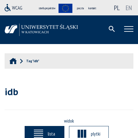
PL
EN
strefa projektów
poczta
kontakt
Tag "idb"
idb
widok
lista
plytki