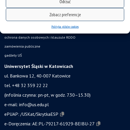
Odrzuć
Wirtualny UŚ
akty prawne UŚ
Zobacz preferencje
bezpieczeństwo w uczelni
Polityka plików cookies
obronność i bezpieczeństwo
ochrona danych osobowych i klauzule RODO
zamówienia publiczne
gadżety UŚ
Uniwersytet Śląski w Katowicach
ul. Bankowa 12, 40-007 Katowice
tel. +48 32 359 22 22
(infolinia czynna: pn-pt, w godz. 7.30–15.30)
e-mail:
info@us.edu.pl
ePUAP:
/USKat/SkrytkaESP
e-Doręczenia:
AE:PL-79217-61929-BEIBU-27