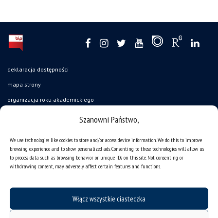
deklaracja dostępności
mapa strony
organizacja roku akademickiego
USOSweb
Szanowni Państwo,
UŚ od A do Z
We use technologies like cookies to store and/or access device information. We do this to improve
ogłoszenia
browsing experience and to show personalized ads. Consenting to these technologies will allow us
to process data such as browsing behavior or unique IDs on this site. Not consenting or
oferty pracy
withdrawing consent, may adversely affect certain features and functions.
jak pracujemy?
baza noclegowa
Włącz wszystkie ciasteczka
akademiki