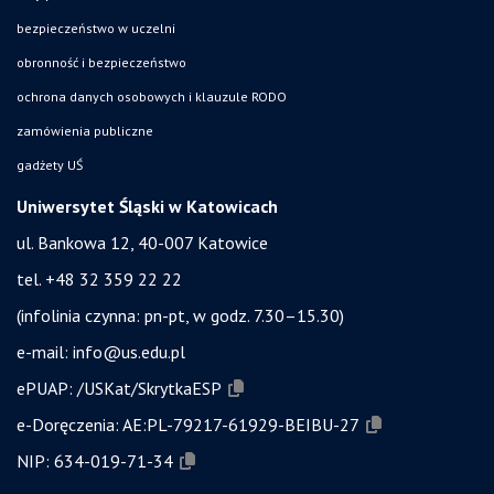
bezpieczeństwo w uczelni
obronność i bezpieczeństwo
ochrona danych osobowych i klauzule RODO
zamówienia publiczne
gadżety UŚ
Uniwersytet Śląski w Katowicach
ul. Bankowa 12, 40-007 Katowice
tel. +48 32 359 22 22
(infolinia czynna: pn-pt, w godz. 7.30–15.30)
e-mail:
info@us.edu.pl
ePUAP:
/USKat/SkrytkaESP
e-Doręczenia:
AE:PL-79217-61929-BEIBU-27
NIP:
634-019-71-34