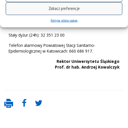
Infolinia Wojewódzkiej Stacji Sanitarno-Epidemiologicznej w
Zobacz preferencje
Katowicach dotycząca
koronawirusa:
www.psse.katowice.pl/infolinia
Polityka plików cookies
606 488 680, 539 963 856, 606 326 142
Stały dyżur (24h): 32 351 23 00
Telefon alarmowy Powiatowej Stacji Sanitarno-
Epidemiologicznej w Katowicach: 660 686 917.
Rektor Uniwersytetu Śląskiego
Prof. dr hab. Andrzej Kowalczyk