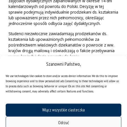
zajęciach dydaktycznych zaplanowanych w okresie 14 dni
kalendarzowych od powrotu do Polski. Decyzję w tej
sprawie podejmują indywidualnie prodziekani ds. kształcenia
lub upoważnieni przez nich pełnomocnicy, określając
jednocześnie sposób odbycia zajęć dydaktycznych.
Studenci niezwłocznie zawiadamiają prodziekanów ds.
kształcenia lub upoważnionych pełnomocników za
pośrednictwem właściwych dziekanatów o powrocie z ww.
krajów drogą mailową i oświadczają o fakcie przebywania
w ww. krajach i dacie powrotu do kraju.
Szanowni Państwo,
III. Doktoranci
We use technologies like cookies to store and/or access device information. We do this to improve
Do doktorantów szkół doktorskich stosuje się odpowiednio
browsing experience and to show personalized ads. Consenting to these technologies will allow us
zasady jak dla nauczycieli akademickich, z tym, że decyzje w
to process data such as browsing behavior or unique IDs on this site. Not consenting or
tym zakresie podejmują dziekani szkół doktorskich.
withdrawing consent, may adversely affect certain features and functions.
Do doktorantów na studiach doktoranckich stosuje się
odpowiednio zasady jak dla studentów, z tym, że decyzje w
tym zakresie podejmują kierownicy studiów doktoranckich.
Włącz wszystkie ciasteczka
Całodobowa infolinia NFZ o koronawirusie: 800-190-590.
Odrzuć