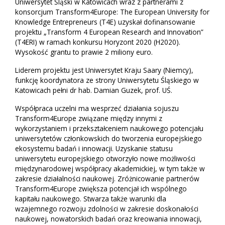
Uniwersytet Śląski w Katowicach wraz z partnerami z
konsorcjum Transform4Europe: The European University for
Knowledge Entrepreneurs (T4E) uzyskał dofinansowanie
projektu „Transform 4 European Research and Innovation”
(T4ERI) w ramach konkursu Horyzont 2020 (H2020).
Wysokość grantu to prawie 2 miliony euro.
Liderem projektu jest Uniwersytet Kraju Saary (Niemcy),
funkcję koordynatora ze strony Uniwersytetu Śląskiego w
Katowicach pełni dr hab. Damian Guzek, prof. UŚ.
Współpraca uczelni ma wesprzeć działania sojuszu
Transform4Europe związane między innymi z
wykorzystaniem i przekształceniem naukowego potencjału
uniwersytetów członkowskich do tworzenia europejskiego
ekosystemu badań i innowacji. Uzyskanie statusu
uniwersytetu europejskiego otworzyło nowe możliwości
międzynarodowej współpracy akademickiej, w tym także w
zakresie działalności naukowej. Zróżnicowanie partnerów
Transform4Europe zwiększa potencjał ich wspólnego
kapitału naukowego. Stwarza także warunki dla
wzajemnego rozwoju zdolności w zakresie doskonałości
naukowej, nowatorskich badań oraz kreowania innowacji,