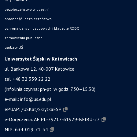
bezpieczeństwo w uczelni
obronność i bezpieczeństwo
ochrona danych osobowych i klauzule RODO
zamówienia publiczne
gadżety UŚ
Uniwersytet Śląski w Katowicach
ul. Bankowa 12, 40-007 Katowice
tel. +48 32 359 22 22
(infolinia czynna: pn-pt, w godz. 7.30–15.30)
e-mail:
info@us.edu.pl
ePUAP:
/USKat/SkrytkaESP
e-Doręczenia:
AE:PL-79217-61929-BEIBU-27
NIP:
634-019-71-34