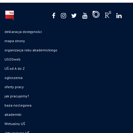
deklaracja dostępności
mapa strony
organizacja roku akademickiego
USOSweb
UŚ od A do Z
ogłoszenia
oferty pracy
jak pracujemy?
baza noclegowa
akademiki
Wirtualny UŚ
akty prawne UŚ