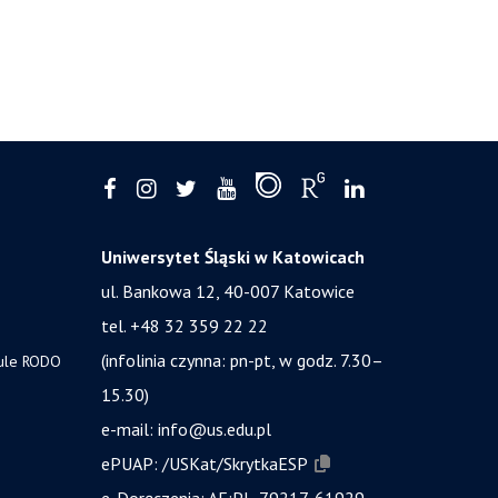
Uniwersytet Śląski w Katowicach
ul. Bankowa 12, 40-007 Katowice
tel. +48 32 359 22 22
(infolinia czynna: pn-pt, w godz. 7.30–
zule RODO
15.30)
e-mail:
info@us.edu.pl
ePUAP:
/USKat/SkrytkaESP
e-Doręczenia:
AE:PL-79217-61929-