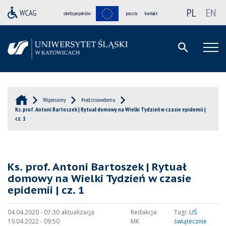
PL
EN
strefa projektów
poczta
kontakt
Wspieramy
#rodzinawdomu
Ks. prof. Antoni Bartoszek | Rytuał domowy na Wielki Tydzień w czasie epidemii |
cz. 1
Ks. prof. Antoni Bartoszek | Rytuał
domowy na Wielki Tydzień w czasie
epidemii | cz. 1
04.04.2020 - 07:30 aktualizacja
Redakcja:
Tagi:
UŚ
19.04.2022 - 09:50
MK
świątecznie