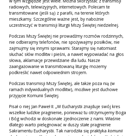
w tym względzie jest wiele. Można skorzystać z transmisji
radiowych, telewizyjnych, internetowych. Polecam te
transmitowane (jeśli są) z parafii, na terenie których
mieszkamy. Szczególnie ważne jest, by nabożnie
uczestniczyć w transmisji liturgii Mszy Świętej niedzielnej.
Podczas Mszy Świętej nie prowadźmy rozmów rodzinnych,
nie odbierajmy telefonów, nie spożywajmy posiłków, nie
zajmujmy się innymi sprawami. Starajmy się natomiast
słuchać słów modlitw i pieśni, a nawet wypowiadać na głos
słowa, aklamacje przewidziane dla ludu. Nasze
zaangażowanie w transmitowaną liturgię możemy
podkreślić nawet odpowiednim strojem.
Podczas transmisji Mszy Świętej, ale także poza nią (w
ramach indywidualnych modlitw), możliwe jest duchowe
przyjęcie Komunii Świętej.
Pisał o niej Jan Paweł II: „W Eucharystii znajduje swój kres
wszelkie ludzkie pragnienie, ponieważ tu otrzymujemy Boga
i Bóg wchodzi w doskonałe zjednoczenie z nami. Właśnie
dlatego warto pielęgnować w duszy stałe pragnienie
Sakramentu Eucharystii. Tak narodziła się praktyka
komunii