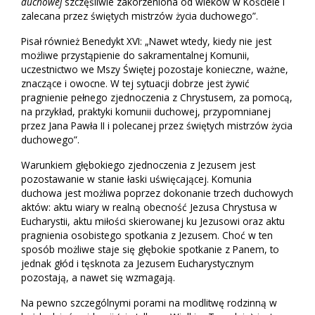
duchowej
szczęśliwie zakorzeniona od wieków w Kościele i
zalecana przez świętych mistrzów życia duchowego”.
Pisał również Benedykt XVI: „Nawet wtedy, kiedy nie jest
możliwe przystąpienie do sakramentalnej Komunii,
uczestnictwo we Mszy Świętej pozostaje konieczne, ważne,
znaczące i owocne. W tej sytuacji dobrze jest żywić
pragnienie pełnego zjednoczenia z Chrystusem, za pomocą,
na przykład, praktyki komunii duchowej, przypomnianej
przez Jana Pawła II i polecanej przez świętych mistrzów życia
duchowego”.
Warunkiem głębokiego zjednoczenia z Jezusem jest
pozostawanie w stanie łaski uświęcającej. Komunia
duchowa jest możliwa poprzez dokonanie trzech duchowych
aktów: aktu wiary w realną obecność Jezusa Chrystusa w
Eucharystii, aktu miłości skierowanej ku Jezusowi oraz aktu
pragnienia osobistego spotkania z Jezusem. Choć w ten
sposób możliwe staje się głębokie spotkanie z Panem, to
jednak głód i tęsknota za Jezusem Eucharystycznym
pozostają, a nawet się wzmagają.
Na pewno szczególnymi porami na modlitwę rodzinną w