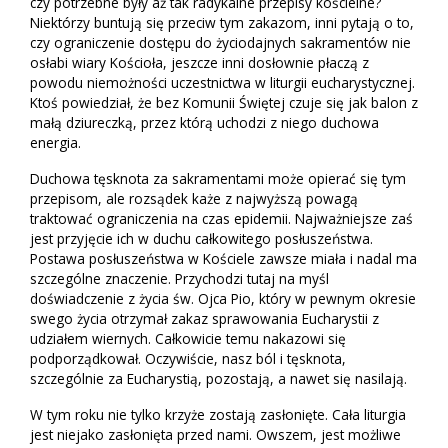
czy potrzebne były aż tak radykalne przepisy kościelne?
Niektórzy buntują się przeciw tym zakazom, inni pytają o to,
czy ograniczenie dostępu do życiodajnych sakramentów nie
osłabi wiary Kościoła, jeszcze inni dosłownie płaczą z
powodu niemożności uczestnictwa w liturgii eucharystycznej.
Ktoś powiedział, że bez Komunii Świętej czuje się jak balon z
małą dziureczką, przez którą uchodzi z niego duchowa
energia.
Duchowa tęsknota za sakramentami może opierać się tym
przepisom, ale rozsądek każe z najwyższą powagą
traktować ograniczenia na czas epidemii. Najważniejsze zaś
jest przyjęcie ich w duchu całkowitego posłuszeństwa.
Postawa posłuszeństwa w Kościele zawsze miała i nadal ma
szczególne znaczenie. Przychodzi tutaj na myśl
doświadczenie z życia św. Ojca Pio, który w pewnym okresie
swego życia otrzymał zakaz sprawowania Eucharystii z
udziałem wiernych. Całkowicie temu nakazowi się
podporządkował. Oczywiście, nasz ból i tęsknota,
szczególnie za Eucharystią, pozostają, a nawet się nasilają.
W tym roku nie tylko krzyże zostają zasłonięte. Cała liturgia
jest niejako zasłonięta przed nami. Owszem, jest możliwe