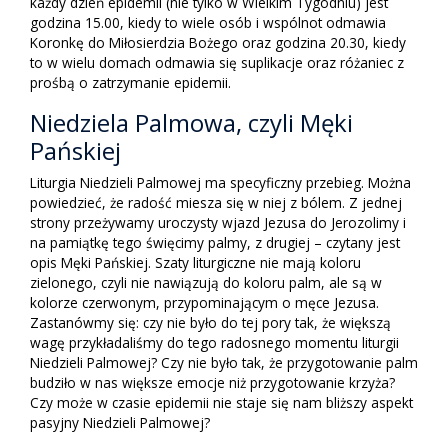
każdy dzień epidemii (nie tylko w Wielkim Tygodniu) jest
godzina 15.00, kiedy to wiele osób i wspólnot odmawia
Koronkę do Miłosierdzia Bożego oraz godzina 20.30, kiedy
to w wielu domach odmawia się suplikacje oraz różaniec z
prośbą o zatrzymanie epidemii.
Niedziela Palmowa, czyli Męki
Pańskiej
Liturgia Niedzieli Palmowej ma specyficzny przebieg. Można
powiedzieć, że radość miesza się w niej z bólem. Z jednej
strony przeżywamy uroczysty wjazd Jezusa do Jerozolimy i
na pamiątkę tego święcimy palmy, z drugiej – czytany jest
opis Męki Pańskiej. Szaty liturgiczne nie mają koloru
zielonego, czyli nie nawiązują do koloru palm, ale są w
kolorze czerwonym, przypominającym o męce Jezusa.
Zastanówmy się: czy nie było do tej pory tak, że większą
wagę przykładaliśmy do tego radosnego momentu liturgii
Niedzieli Palmowej? Czy nie było tak, że przygotowanie palm
budziło w nas większe emocje niż przygotowanie krzyża?
Czy może w czasie epidemii nie staje się nam bliższy aspekt
pasyjny Niedzieli Palmowej?