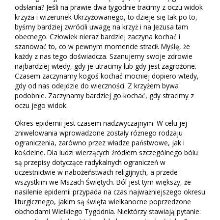
odsłania? Jeśli na prawie dwa tygodnie tracimy z oczu widok
krzyża i wizerunek Ukrzyżowanego, to dzieje się tak po to,
byśmy bardziej zwrócili uwagę na krzyż i na Jezusa tam
obecnego. Człowiek nieraz bardziej zaczyna kochać i
szanować to, co w pewnym momencie stracił. Myślę, że
każdy z nas tego doświadcza. Szanujemy swoje zdrowie
najbardziej wtedy, gdy je utracimy lub gdy jest zagrożone.
Czasem zaczynamy kogoś kochać mocniej dopiero wtedy,
gdy od nas odejdzie do wieczności. Z krzyżem bywa
podobnie. Zaczynamy bardziej go kochać, gdy stracimy z
oczu jego widok.
Okres epidemii jest czasem nadzwyczajnym. W celu jej
zniwelowania wprowadzone zostały różnego rodzaju
ograniczenia, zarówno przez władze państwowe, jak i
kościelne. Dla ludzi wierzących źródłem szczególnego bólu
są przepisy dotyczące radykalnych ograniczeń w
uczestnictwie w nabożeństwach religijnych, a przede
wszystkim we Mszach Świętych. Ból jest tym większy, że
nasilenie epidemii przypada na czas najważniejszego okresu
liturgicznego, jakim są święta wielkanocne poprzedzone
obchodami Wielkiego Tygodnia. Niektórzy stawiają pytanie: