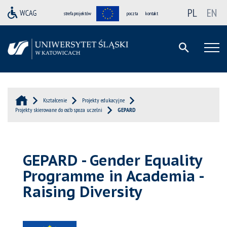
PL
EN
strefa projektów
poczta
kontakt
Kształcenie
Projekty edukacyjne
Projekty skierowane do osób spoza uczelni
GEPARD
GEPARD - Gender Equality
Programme in Academia -
Raising Diversity