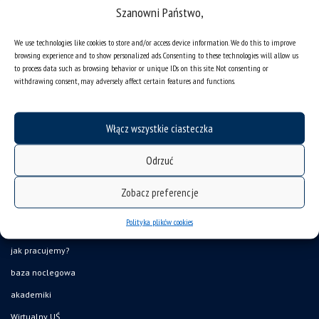
Szanowni Państwo,
We use technologies like cookies to store and/or access device information. We do this to improve
browsing experience and to show personalized ads. Consenting to these technologies will allow us
to process data such as browsing behavior or unique IDs on this site. Not consenting or
withdrawing consent, may adversely affect certain features and functions.
deklaracja dostępności
mapa strony
Włącz wszystkie ciasteczka
organizacja roku akademickiego
Odrzuć
USOSweb
UŚ od A do Z
Zobacz preferencje
ogłoszenia
Polityka plików cookies
oferty pracy
jak pracujemy?
baza noclegowa
akademiki
Wirtualny UŚ