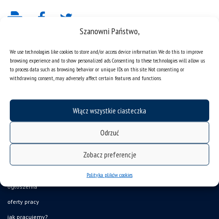
Szanowni Państwo,
We use technologies like cookies to store and/or access device information. We do this to improve
browsing experience and to show personalized ads. Consenting to these technologies will allow us
to process data such as browsing behavior or unique IDs on this site. Not consenting or
withdrawing consent, may adversely affect certain features and functions.
Włącz wszystkie ciasteczka
deklaracja dostępności
mapa strony
Odrzuć
organizacja roku akademickiego
Zobacz preferencje
USOSweb
UŚ od A do Z
Polityka plików cookies
ogłoszenia
oferty pracy
jak pracujemy?