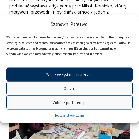
podziwiać wystawę artystyczną prac Nikolii Korsieko, której
motywem przewodnim był chiński smok – jeden z
najważniejszych symboli kultury Chin. Prace w niezwykle
Szanowni Państwo,
kreatywny i estetyczny sposób ukazywały różnorodne
interpretacje smoka chińskiego, podkreślając jego
symbolikę, dynamikę oraz znaczenie w tradycji Państwa
We use technologies like cookies to store and/or access device information. We do this to improve
Środka. Wystawa stanowiła piękne zwieńczenie całego
browsing experience and to show personalized ads. Consenting to these technologies will allow us
to process data such as browsing behavior or unique IDs on this site. Not consenting or
przedsięwzięcia i cieszyła się dużym zainteresowaniem
withdrawing consent, may adversely affect certain features and functions.
uczestników wydarzenia.
Włącz wszystkie ciasteczka
Odrzuć
Zobacz preferencje
Polityka plików cookies