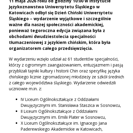
11 maja 2026 roku od godziny 10:00 w Instytucie
Językoznawstwa Uniwersytetu Śląskiego w
Katowicach odbył się Dzień Chiński Uniwersytetu
Śląskiego – wydarzenie wyjątkowe i szczególnie
ważne dla naszej społeczności akademickiej,
ponieważ tegoroczna edycja związana była z
obchodami dwudziestolecia specjalności
tłumaczeniowej z językiem chińskim, która była
organizatorem całego przedsięwzięcia.
W wydarzeniu wzięło udział aż 61 studentów specjalności,
którzy z ogromnym zaangażowaniem, entuzjazmem i pasją
przybliżali tajniki kultury i historii Chin oraz specyfikę języka
chińskiego licznie zgromadzonej młodzieży ze szkół średnich
z całego województwa śląskiego. Wydarzenie odwiedzili
uczniowie m.in. z:
IV Liceum Ogólnokształcące z Oddziałami
Dwujęzycznymi im. Stanisława Staszica w Sosnowcu,
II Liceum Ogólnokształcące z Oddziałami
Dwujęzycznymi im. Emilii Plater w Sosnowcu,
X Liceum Ogólnokształcące im. Ignacego Jana
Paderewskiego Akademickie w Katowicach,