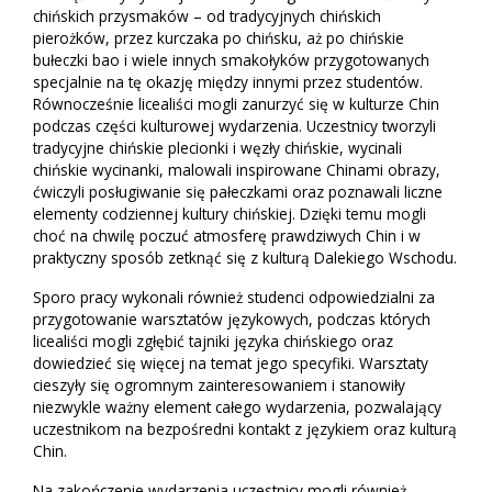
chińskich przysmaków – od tradycyjnych chińskich
pierożków, przez kurczaka po chińsku, aż po chińskie
bułeczki bao i wiele innych smakołyków przygotowanych
specjalnie na tę okazję między innymi przez studentów.
Równocześnie licealiści mogli zanurzyć się w kulturze Chin
podczas części kulturowej wydarzenia. Uczestnicy tworzyli
tradycyjne chińskie plecionki i węzły chińskie, wycinali
chińskie wycinanki, malowali inspirowane Chinami obrazy,
ćwiczyli posługiwanie się pałeczkami oraz poznawali liczne
elementy codziennej kultury chińskiej. Dzięki temu mogli
choć na chwilę poczuć atmosferę prawdziwych Chin i w
praktyczny sposób zetknąć się z kulturą Dalekiego Wschodu.
Sporo pracy wykonali również studenci odpowiedzialni za
przygotowanie warsztatów językowych, podczas których
licealiści mogli zgłębić tajniki języka chińskiego oraz
dowiedzieć się więcej na temat jego specyfiki. Warsztaty
cieszyły się ogromnym zainteresowaniem i stanowiły
niezwykle ważny element całego wydarzenia, pozwalający
uczestnikom na bezpośredni kontakt z językiem oraz kulturą
Chin.
Na zakończenie wydarzenia uczestnicy mogli również