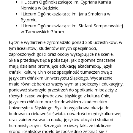
III Liceum Ogólnokształcące im. Cypriana Kamila
Norwida w Będzinie,
I Liceum Ogólnokształcące im. Jana Smolenia w
Bytomiu,
I Liceum Ogólnokształcące im. Stefanii Sempołowskiej
w Tarnowskich Górach.
Łącznie wydarzenie zgromadziło ponad 350 uczestników, w
tym licealistów, studentów innych specjalności,
zaproszonych gości oraz osoby występujące na scenie.
Skala przedsięwzięcia pokazuje, jak ogromne znaczenie
mają działania promujące edukację akademicką, język
chiński, kulturę Chin oraz specjalność tłumaczeniową z
językiem chińskim Uniwersytetu Śląskiego. Wydarzenie
miało również bardzo ważny wymiar społeczny i edukacyjny,
ponieważ stworzyło przestrzeń do spotkania młodzieży z
różnych części województwa śląskiego z kulturą Chin,
językiem chińskim oraz środowiskiem akademickim
Uniwersytetu Śląskiego. Była to wyjątkowa okazja do
budowania ciekawości świata, otwartości międzykulturowej
oraz zainteresowania nauką języków obcych i studiami
humanistycznymi. Szczególnie cieszy fakt, że tak liczne
grono licealistów mogło bezpośrednio zetknąć się z