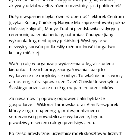
aktywny udział wzięli zarówno uczestnicy, jak i publiczność.
Dużym wsparciem była również obecność lektorek Centrum
Języka i Kultury Chińskiej. Haoyue Ma zaprezentowała pokaz
chińskiej kaligrafii, Maoye Tuohai przedstawiła tradycyjną
ceremonię parzenia herbaty, natomiast Chunyue Jiang
wykonała fragment opery pekińskiej. Występy te w
niezwykły sposób podkreśliły różnorodność i bogactwo
kultury chińskiej.
Ważną rolę w organizacji wydarzenia odegrali studenci
kierunku – bez ich pracy, zaangażowania i pasji to
wydarzenie nie mogłoby się odbyć. To właśnie oni stworzyli
atmosferę, która sprawiła, że Dzień Chiński Uniwersytetu
Śląskiego pozostanie na długo w pamięci uczestników.
Za niesamowitą oprawę odpowiedzialni byli także
gospodarze – Wiktoria Tarnowska oraz Alan Nieszporek –
którzy z ogromną energią, profesjonalizmem i
serdecznością prowadzili całe wydarzenie, będąc
prawdziwym sercem całego przedsięwzięcia.
Po części artystycznej uczestnicy mogli skosztować licznych