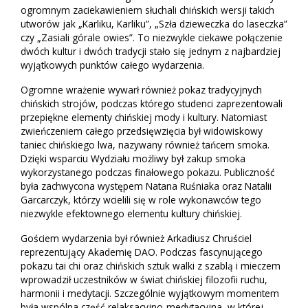
ogromnym zaciekawieniem słuchali chińskich wersji takich
utworów jak „Karliku, Karliku”, „Szła dzieweczka do laseczka”
czy „Zasiali górale owies”. To niezwykle ciekawe połączenie
dwóch kultur i dwóch tradycji stało się jednym z najbardziej
wyjątkowych punktów całego wydarzenia.
Ogromne wrażenie wywarł również pokaz tradycyjnych
chińskich strojów, podczas którego studenci zaprezentowali
przepiękne elementy chińskiej mody i kultury. Natomiast
zwieńczeniem całego przedsięwzięcia był widowiskowy
taniec chińskiego lwa, nazywany również tańcem smoka.
Dzięki wsparciu Wydziału możliwy był zakup smoka
wykorzystanego podczas finałowego pokazu. Publiczność
była zachwycona występem Natana Ruśniaka oraz Natalii
Garcarczyk, którzy wcielili się w role wykonawców tego
niezwykle efektownego elementu kultury chińskiej.
Gościem wydarzenia był również Arkadiusz Chruściel
reprezentujący Akademię DAO. Podczas fascynującego
pokazu tai chi oraz chińskich sztuk walki z szablą i mieczem
wprowadził uczestników w świat chińskiej filozofii ruchu,
harmonii i medytacji. Szczególnie wyjątkowym momentem
była wspólna część relaksacyjno-medytacyjna, w której