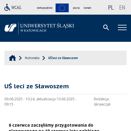
PL
EN
strefa projektów
poczta
kontakt
Multimedia
UŚ leci ze Sławoszem
UŚ leci ze Sławoszem
09.06.2025 - 10:24, aktualizacja 10.06.2025 -
Redakcja:
09:15
skrawczyk
6 czerwca zaczęliśmy przygotowania do
planowanego na 10 czerwca lotu polskiego