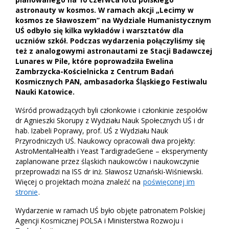
astronauty w kosmos. W ramach akcji „Lecimy w
kosmos ze Sławoszem” na Wydziale Humanistycznym
UŚ odbyło się kilka wykładów i warsztatów dla
uczniów szkół. Podczas wydarzenia połączyliśmy się
też z analogowymi astronautami ze Stacji Badawczej
Lunares w Pile, które poprowadziła Ewelina
Zambrzycka-Kościelnicka z Centrum Badań
Kosmicznych PAN, ambasadorka Śląskiego Festiwalu
Nauki Katowice.
Wśród prowadzących byli członkowie i członkinie zespołów
dr Agnieszki Skorupy z Wydziału Nauk Społecznych UŚ i dr
hab. Izabeli Poprawy, prof. UŚ z Wydziału Nauk
Przyrodniczych UŚ. Naukowcy opracowali dwa projekty:
AstroMentalHealth i Yeast TardigradeGene – eksperymenty
zaplanowane przez śląskich naukowców i naukowczynie
przeprowadzi na ISS dr inż. Sławosz Uznański-Wiśniewski.
Więcej o projektach można znaleźć na
poświęconej im
stronie
.
Wydarzenie w ramach UŚ było objęte patronatem Polskiej
Agencji Kosmicznej POLSA i Ministerstwa Rozwoju i