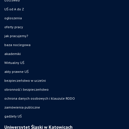
USOSweb
UŚ od A do Z
ogłoszenia
oferty pracy
jak pracujemy?
baza noclegowa
akademiki
Wirtualny UŚ
akty prawne UŚ
bezpieczeństwo w uczelni
obronność i bezpieczeństwo
ochrona danych osobowych i klauzule RODO
zamówienia publiczne
gadżety UŚ
Uniwersytet Śląski w Katowicach