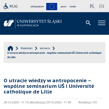
PL
EN
strefa projektów
poczta
kontakt
Wiadomości
seminaria
O utracie wiedzy w antropocenie – wspólne seminarium UŚ i Université catholique
de Lille
O utracie wiedzy w antropocenie –
wspólne seminarium UŚ i Université
catholique de Lille
28.10.2020 - 11:10 aktualizacja 29.10.2020 - 11:45
Redakcja:
OO