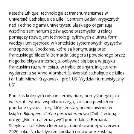
Katedra Éthique, technologie et transhumanismes w
Université Catholique de Lille i Centrum Badań Krytycznych
nad Technologiami Uniwersytetu Śląskiego organizują
wspólne seminarium poświęcone przemyśleniu relacji
pomiędzy rozwojem technologii cyfrowych a utratą form
wiedzy i umiejętności w kontekście systemowych kryzysów
antropocenu. Spotkania, które są kontynuacją prac
francuskiego filozofa Bernarda Stieglera i powołanego przez
niego kolektywu Internacja, odbywać się będą w języku
francuskim raz w miesiącu w trybie zdalnym. Inicjatorami
wydarzenia są Anne Alombert (Université catholique de Lille)
i dr hab. Michał Krzykawski, prof. UŚ (Wydział Humanistyczny
UŚ).
Podczas kolejnych odsłon seminarium, pomyślanego jako
warsztat czytania współtwórczego, zostaną przybliżone i
poddane dyskusji tezy, które zostały przedstawione w
książce
Bifurquer. «Il n’y a pas d’alternative»
[Odbić w inną
drogę. „Nie ma alternatywy”] pod redakcją Bernarda
Stieglera i kolektywu Internacja, opublikowanej w czerwcu
2020 roku. Na każdym ze spotkań omówione zostaną