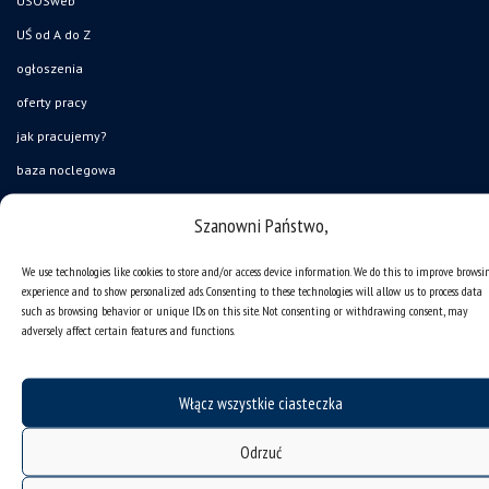
USOSweb
UŚ od A do Z
ogłoszenia
oferty pracy
jak pracujemy?
baza noclegowa
akademiki
Szanowni Państwo,
Wirtualny UŚ
We use technologies like cookies to store and/or access device information. We do this to improve browsi
akty prawne UŚ
experience and to show personalized ads. Consenting to these technologies will allow us to process data
bezpieczeństwo w uczelni
such as browsing behavior or unique IDs on this site. Not consenting or withdrawing consent, may
adversely affect certain features and functions.
obronność i bezpieczeństwo
ochrona danych osobowych i klauzule RODO
Włącz wszystkie ciasteczka
zamówienia publiczne
gadżety UŚ
Odrzuć
Uniwersytet Śląski w Katowicach