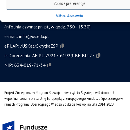
Zobacz preferencje
ul. Bankowa 12, 40-007 Katowice
Polityka plików cookies
tel. +48 32 359 22 22
(infolinia czynna: pn-pt, w godz. 7.30–15.30)
e-mail:
info@us.edu.pl
ePUAP:
/USKat/SkrytkaESP
e-Doręczenia:
AE:PL-79217-61929-BEIBU-27
NIP:
634-019-71-34
Projekt Zintegrowany Program Rozwoju Uniwersytetu Śląskiego w Katowicach
współfinansowany przez Unię Europejską z Europejskiego Funduszu Społecznego w
ramach Programu Operacyjnego Wiedza Edukacja Rozwój na lata 2014˗2020.