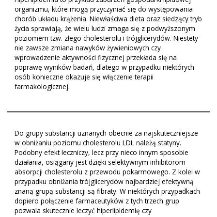
organizmu, które mogą przyczyniać się do występowania
chorób układu krążenia. Niewłaściwa dieta oraz siedzący tryb
życia sprawiają, że wielu ludzi zmaga się z podwyższonym
poziomem tzw. złego cholesterolu i trójglicerydów. Niestety
nie zawsze zmiana nawyków żywieniowych czy
wprowadzenie aktywności fizycznej przekłada się na
poprawę wyników badań, dlatego w przypadku niektórych
osób konieczne okazuje się włączenie terapii
farmakologicznej.
Do grupy substancji uznanych obecnie za najskuteczniejsze
w obniżaniu poziomu cholesterolu LDL należą statyny.
Podobny efekt leczniczy, lecz przy nieco innym sposobie
działania, osiągany jest dzięki selektywnym inhibitorom
absorpcji cholesterolu z przewodu pokarmowego. Z kolei w
przypadku obniżania trójglicerydów najbardziej efektywną
znaną grupą substancji są fibraty. W niektórych przypadkach
dopiero połączenie farmaceutyków z tych trzech grup
pozwala skutecznie leczyć hiperlipidemię czy