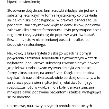
hipercholesterolemię.
Stosowane dotychczas farmaceutyki składają się jednak z
substancji leczniczych w formie krystalicznej, co przekłada
się na ich niską biodostępność. W praktyce oznacza to, że
pacjent musiał przyjmować większe dawki leków, ponieważ
zaledwie kilka procent farmaceutyku było przyswajane przez
organizm i przyczyniało się do poprawy wyników badań.
Reszta – często w niezmienionej postaci – trafiała do
środowiska naturalnego.
Naukowcy z Uniwersytetu Śląskiego wpadli na pomysł
połączenia ezetimibu, fenofibratu i symwastatyny – trzech
najbardziej popularnych substancji z wymienionych powyżej
grup leków. Dodatkowym wyzwaniem była zmiana ich
formy z krystalicznej na amorficzną. Dzięki temu można
uzyskać lek nawet kilkunastokrotnie bardziej skuteczny, a to
za sprawą poprawienia tylko jednej właściwości – jego
rozpuszczalności w wodzie. To z kolei oznacza znacznie
mniejsze dawki podawane pacjentom i rzadziej występujące
skutki uboczne.
Co ciekawe, naukowcy otrzymali produkt na bazie tych