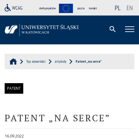
PL
EN
strefa projektów
poczta
kontakt
Typ zawartości
artykuły
Patent „na serce”
PATENT
PATENT „NA SERCE”
16.09.2022