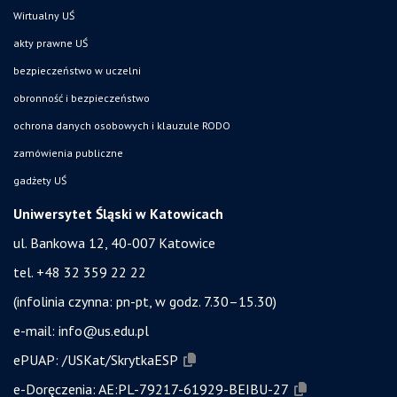
Wirtualny UŚ
akty prawne UŚ
bezpieczeństwo w uczelni
obronność i bezpieczeństwo
ochrona danych osobowych i klauzule RODO
zamówienia publiczne
gadżety UŚ
Uniwersytet Śląski w Katowicach
ul. Bankowa 12, 40-007 Katowice
tel. +48 32 359 22 22
(infolinia czynna: pn-pt, w godz. 7.30–15.30)
e-mail:
info@us.edu.pl
ePUAP:
/USKat/SkrytkaESP
e-Doręczenia:
AE:PL-79217-61929-BEIBU-27