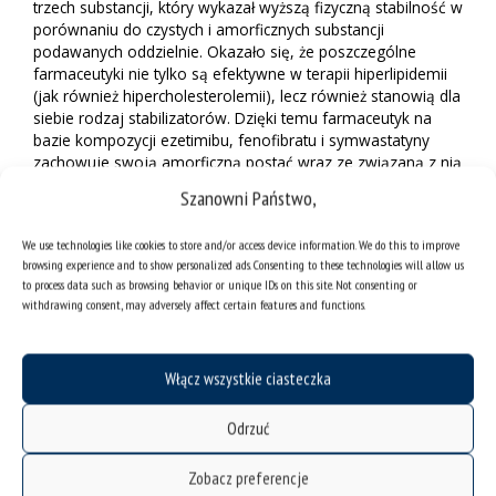
trzech substancji, który wykazał wyższą fizyczną stabilność w
porównaniu do czystych i amorficznych substancji
podawanych oddzielnie. Okazało się, że poszczególne
farmaceutyki nie tylko są efektywne w terapii hiperlipidemii
(jak również hipercholesterolemii), lecz również stanowią dla
siebie rodzaj stabilizatorów. Dzięki temu farmaceutyk na
bazie kompozycji ezetimibu, fenofibratu i symwastatyny
zachowuje swoją amorficzną postać wraz ze związaną z nią
biodostępnością nawet w warunkach tzw. standardowego
Szanowni Państwo,
przechowywania leków. Rozwiązanie zostało objęte
ochroną patentową.
We use technologies like cookies to store and/or access device information. We do this to improve
browsing experience and to show personalized ads. Consenting to these technologies will allow us
Autorami wynalazku są: prof. dr hab. Marian Paluch, dr inż.
to process data such as browsing behavior or unique IDs on this site. Not consenting or
Justyna Knapik-Kowalczuk, prof. UŚ, mgr Daniel Kramarczyk,
withdrawing consent, may adversely affect certain features and functions.
dr Krzysztof Chmiel, mgr Zuzanna Mrozek oraz mgr Alfred
Błażytko.
Włącz wszystkie ciasteczka
Odrzuć
Zobacz preferencje