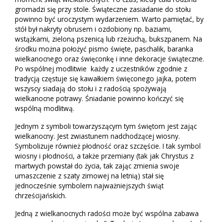
gromadzi się przy stole. Świąteczne zasiadanie do stołu
powinno być uroczystym wydarzeniem. Warto pamiętać, by
stół był nakryty obrusem i ozdobiony np. baziami,
wstążkami, zieloną pszenicą lub rzeżuchą, bukszpanem. Na
środku można położyć pismo święte, paschalik, baranka
wielkanocnego oraz święconkę i inne dekoracje świąteczne.
Po wspólnej modlitwie każdy z uczestników zgodnie z
tradycją częstuje się kawałkiem święconego jajka, potem
wszyscy siadają do stołu i z radością spożywają
wielkanocne potrawy. Śniadanie powinno kończyć się
wspólną modlitwą.
Jednym z symboli towarzyszącym tym świętom jest zając
wielkanocny. Jest zwiastunem nadchodzącej wiosny.
Symbolizuje również płodność oraz szczęście. I tak symbol
wiosny i płodności, a także przemiany (tak jak Chrystus z
martwych powstał do życia, tak zając zmienia swoje
umaszczenie z szaty zimowej na letnią) stał się
jednocześnie symbolem najważniejszych świąt
chrześcijańskich.
Jedną z wielkanocnych radości może być wspólna zabawa