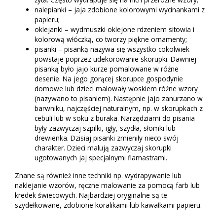
nalepianki – jaja zdobione kolorowymi wycinankami z
papieru;
oklejanki – wydmuszki oklejone rdzeniem sitowia i
kolorową włóczką, co tworzy piękne ornamenty;
pisanki – pisanką nazywa się wszystko cokolwiek
powstaje poprzez udekorowanie skorupki. Dawniej
pisanką było jajo kurze pomalowane w różne
desenie. Na jego gorącej skorupce gospodynie
domowe lub dzieci malowały woskiem różne wzory
(nazywano to pisaniem). Następnie jajo zanurzano w
barwniku, najczęściej naturalnym, np. w skorupkach z
cebuli lub w soku z buraka. Narzędziami do pisania
były zazwyczaj szpilki, igły, szydła, słomki lub
drewienka. Dzisiaj pisanki zmieniły nieco swój
charakter. Dzieci malują zazwyczaj skorupki
ugotowanych jaj specjalnymi flamastrami.
Znane są również inne techniki np. wydrapywanie lub
naklejanie wzorów, ręczne malowanie za pomocą farb lub
kredek świecowych. Najbardziej oryginalne są te
szydełkowane, zdobione koralikami lub kawałkami papieru.