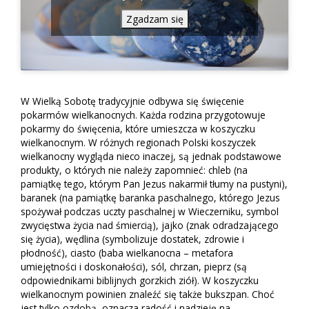
Zgadzam się
W Wielką Sobotę tradycyjnie odbywa się święcenie
pokarmów wielkanocnych. Każda rodzina przygotowuje
pokarmy do święcenia, które umieszcza w koszyczku
wielkanocnym. W różnych regionach Polski koszyczek
wielkanocny wygląda nieco inaczej, są jednak podstawowe
produkty, o których nie należy zapomnieć: chleb (na
pamiątkę tego, którym Pan Jezus nakarmił tłumy na pustyni),
baranek (na pamiątkę baranka paschalnego, którego Jezus
spożywał podczas uczty paschalnej w Wieczerniku, symbol
zwycięstwa życia nad śmiercią), jajko (znak odradzającego
się życia), wędlina (symbolizuje dostatek, zdrowie i
płodność), ciasto (baba wielkanocna – metafora
umiejętności i doskonałości), sól, chrzan, pieprz (są
odpowiednikami biblijnych gorzkich ziół). W koszyczku
wielkanocnym powinien znaleźć się także bukszpan. Choć
jest tylko ozdobą, oznacza radość i nadzieję na