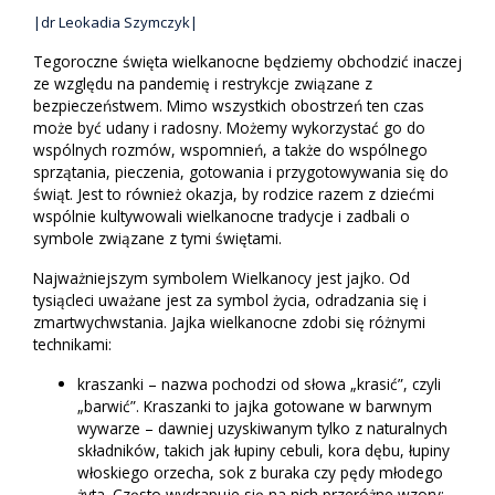
|dr Leokadia Szymczyk|
Tegoroczne święta wielkanocne będziemy obchodzić inaczej
ze względu na pandemię i restrykcje związane z
bezpieczeństwem. Mimo wszystkich obostrzeń ten czas
może być udany i radosny. Możemy wykorzystać go do
wspólnych rozmów, wspomnień, a także do wspólnego
sprzątania, pieczenia, gotowania i przygotowywania się do
świąt. Jest to również okazja, by rodzice razem z dziećmi
wspólnie kultywowali wielkanocne tradycje i zadbali o
symbole związane z tymi świętami.
Najważniejszym symbolem Wielkanocy jest jajko. Od
tysiącleci uważane jest za symbol życia, odradzania się i
zmartwychwstania. Jajka wielkanocne zdobi się różnymi
technikami:
kraszanki – nazwa pochodzi od słowa „krasić”, czyli
„barwić”. Kraszanki to jajka gotowane w barwnym
wywarze – dawniej uzyskiwanym tylko z naturalnych
składników, takich jak łupiny cebuli, kora dębu, łupiny
włoskiego orzecha, sok z buraka czy pędy młodego
żyta. Często wydrapuje się na nich przeróżne wzory;