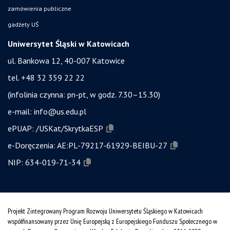
zamówienia publiczne
gadżety UŚ
Uniwersytet Śląski w Katowicach
ul. Bankowa 12, 40-007 Katowice
tel. +48 32 359 22 22
(infolinia czynna: pn-pt, w godz. 7.30–15.30)
e-mail:
info@us.edu.pl
ePUAP:
/USKat/SkrytkaESP
e-Doręczenia:
AE:PL-79217-61929-BEIBU-27
NIP:
634-019-71-34
Projekt Zintegrowany Program Rozwoju Uniwersytetu Śląskiego w Katowicach
współfinansowany przez Unię Europejską z Europejskiego Funduszu Społecznego w