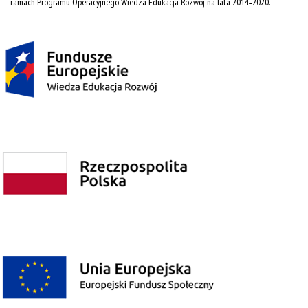
ramach Programu Operacyjnego Wiedza Edukacja Rozwój na lata 2014˗2020.