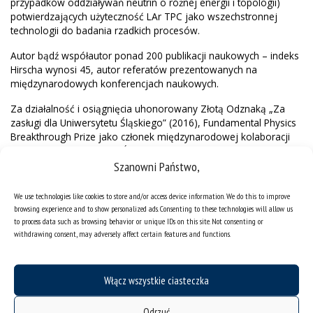
przypadków oddziaływań neutrin o różnej energii i topologii)
potwierdzających użyteczność LAr TPC jako wszechstronnej
technologii do badania rzadkich procesów.
Autor bądź współautor ponad 200 publikacji naukowych – indeks
Hirscha wynosi 45, autor referatów prezentowanych na
międzynarodowych konferencjach naukowych.
Za działalność i osiągnięcia uhonorowany Złotą Odznaką „Za
zasługi dla Uniwersytetu Śląskiego” (2016), Fundamental Physics
Breakthrough Prize jako członek międzynarodowej kolaboracji
fizyków T2K (2016) oraz Śląską Nagrodą Naukową (2019).
Szanowni Państwo,
W 2020 roku został wyróżniony uniwersytecką Nagrodą Pro
Scientia et Arte przyznaną w uznaniu wybitnych osiągnięć
We use technologies like cookies to store and/or access device information. We do this to improve
naukowych i dydaktycznych.
browsing experience and to show personalized ads. Consenting to these technologies will allow us
to process data such as browsing behavior or unique IDs on this site. Not consenting or
withdrawing consent, may adversely affect certain features and functions.
Włącz wszystkie ciasteczka
Odrzuć