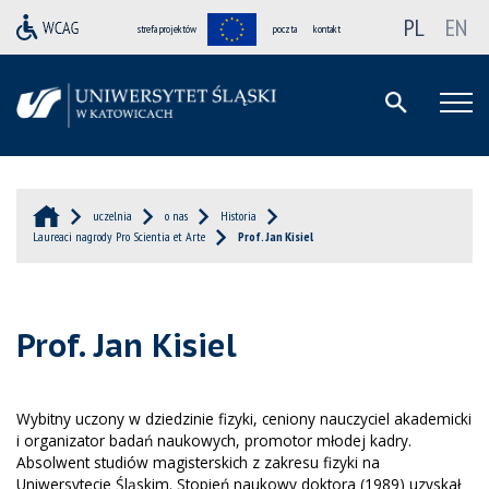
PL
EN
strefa projektów
poczta
kontakt
uczelnia
o nas
Historia
Laureaci nagrody Pro Scientia et Arte
Prof. Jan Kisiel
Prof. Jan Kisiel
Wybitny uczony w dziedzinie fizyki, ceniony nauczyciel akademicki
i organizator badań naukowych, promotor młodej kadry.
Absolwent studiów magisterskich z zakresu fizyki na
Uniwersytecie Śląskim. Stopień naukowy doktora (1989) uzyskał