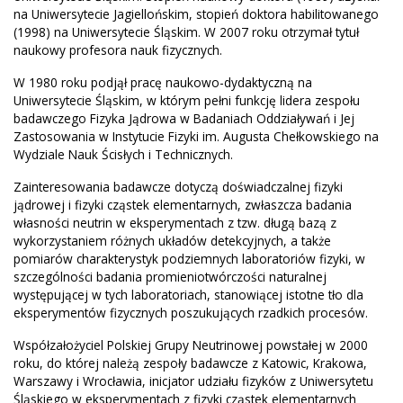
na Uniwersytecie Jagiellońskim, stopień doktora habilitowanego
(1998) na Uniwersytecie Śląskim. W 2007 roku otrzymał tytuł
naukowy profesora nauk fizycznych.
W 1980 roku podjął pracę naukowo-dydaktyczną na
Uniwersytecie Śląskim, w którym pełni funkcję lidera zespołu
badawczego Fizyka Jądrowa w Badaniach Oddziaływań i Jej
Zastosowania w Instytucie Fizyki im. Augusta Chełkowskiego na
Wydziale Nauk Ścisłych i Technicznych.
Zainteresowania badawcze dotyczą doświadczalnej fizyki
jądrowej i fizyki cząstek elementarnych, zwłaszcza badania
własności neutrin w eksperymentach z tzw. długą bazą z
wykorzystaniem różnych układów detekcyjnych, a także
pomiarów charakterystyk podziemnych laboratoriów fizyki, w
szczególności badania promieniotwórczości naturalnej
występującej w tych laboratoriach, stanowiącej istotne tło dla
eksperymentów fizycznych poszukujących rzadkich procesów.
Współzałożyciel Polskiej Grupy Neutrinowej powstałej w 2000
roku, do której należą zespoły badawcze z Katowic, Krakowa,
Warszawy i Wrocławia, inicjator udziału fizyków z Uniwersytetu
Śląskiego w eksperymentach z fizyki cząstek elementarnych