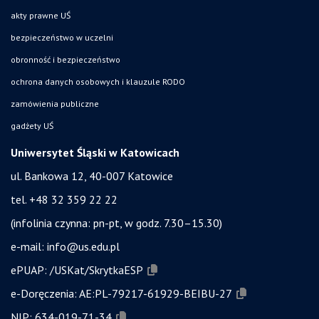
akty prawne UŚ
bezpieczeństwo w uczelni
obronność i bezpieczeństwo
ochrona danych osobowych i klauzule RODO
zamówienia publiczne
gadżety UŚ
Uniwersytet Śląski w Katowicach
ul. Bankowa 12, 40-007 Katowice
tel. +48 32 359 22 22
(infolinia czynna: pn-pt, w godz. 7.30–15.30)
e-mail:
info@us.edu.pl
ePUAP:
/USKat/SkrytkaESP
e-Doręczenia:
AE:PL-79217-61929-BEIBU-27
NIP:
634-019-71-34