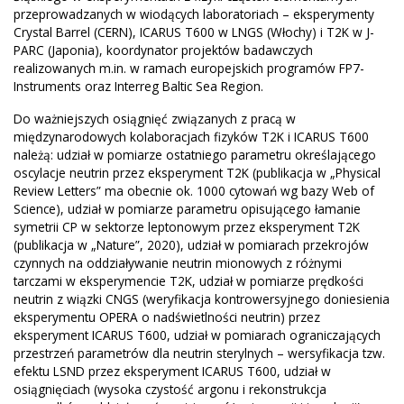
przeprowadzanych w wiodących laboratoriach – eksperymenty
Crystal Barrel (CERN), ICARUS T600 w LNGS (Włochy) i T2K w J-
PARC (Japonia), koordynator projektów badawczych
realizowanych m.in. w ramach europejskich programów FP7-
Instruments oraz Interreg Baltic Sea Region.
Do ważniejszych osiągnięć związanych z pracą w
międzynarodowych kolaboracjach fizyków T2K i ICARUS T600
należą: udział w pomiarze ostatniego parametru określającego
oscylacje neutrin przez eksperyment T2K (publikacja w „Physical
Review Letters” ma obecnie ok. 1000 cytowań wg bazy Web of
Science), udział w pomiarze parametru opisującego łamanie
symetrii CP w sektorze leptonowym przez eksperyment T2K
(publikacja w „Nature”, 2020), udział w pomiarach przekrojów
czynnych na oddziaływanie neutrin mionowych z różnymi
tarczami w eksperymencie T2K, udział w pomiarze prędkości
neutrin z wiązki CNGS (weryfikacja kontrowersyjnego doniesienia
eksperymentu OPERA o nadświetlności neutrin) przez
eksperyment ICARUS T600, udział w pomiarach ograniczających
przestrzeń parametrów dla neutrin sterylnych – wersyfikacja tzw.
efektu LSND przez eksperyment ICARUS T600, udział w
osiągnięciach (wysoka czystość argonu i rekonstrukcja