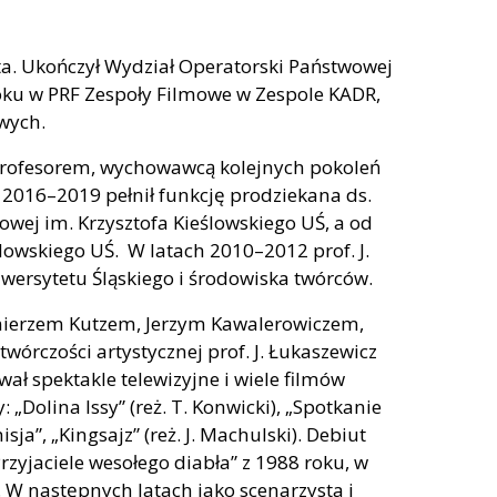
ysta. Ukończył Wydział Operatorski Państwowej
roku w PRF Zespoły Filmowe w Zespole KADR,
owych.
 profesorem, wychowawcą kolejnych pokoleń
 2016–2019 pełnił funkcję prodziekana ds.
owej im. Krzysztofa Kieślowskiego UŚ, a od
ślowskiego UŚ. W latach 2010–2012 prof. J.
iwersytetu Śląskiego i środowiska twórców.
mierzem Kutzem, Jerzym Kawalerowiczem,
rczości artystycznej prof. J. Łukaszewicz
wał spektakle telewizyjne i wiele filmów
Dolina Issy” (reż. T. Konwicki), „Spotkanie
isja”, „Kingsajz” (reż. J. Machulski). Debiut
Przyjaciele wesołego diabła” z 1988 roku, w
ć. W następnych latach jako scenarzysta i