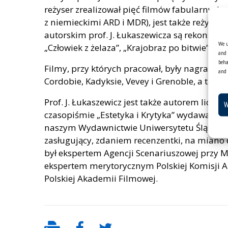
reżyser zrealizował pięć filmów fabularnych 
z niemieckimi ARD i MDR), jest także reżyser
autorskim prof. J. Łukaszewicza są rekonstru
We u
„Człowiek z żelaza”, „Krajobraz po bitwie”, 
and 
beha
Filmy, przy których pracował, były nagradza
and 
Cordobie, Kadyksie, Vevey i Grenoble, a tak
Prof. J. Łukaszewicz jest także autorem licz
W
czasopiśmie „Estetyka i Krytyka” wydawanym 
naszym Wydawnictwie Uniwersytetu Śląskiego
zasługujący, zdaniem recenzentki, na miano dz
był ekspertem Agencji Scenariuszowej przy 
ekspertem merytorycznym Polskiej Komisji A
Polskiej Akademii Filmowej.