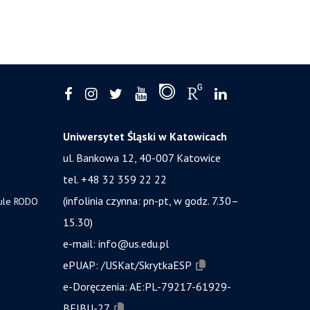
Uniwersytet Śląski w Katowicach
ul. Bankowa 12, 40-007 Katowice
tel. +48 32 359 22 22
(infolinia czynna: pn-pt, w godz. 7.30–
zule RODO
15.30)
e-mail:
info@us.edu.pl
ePUAP:
/USKat/SkrytkaESP
e-Doręczenia:
AE:PL-79217-61929-
BEIBU-27