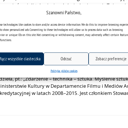
oraz pięć seriali telewizyjnych (między innymi „Tajemnic
Szanowni Państwo,
em wielu odcinków seriali telewizyjnych „Plebania” i „N
kcje cyfrowe filmów, na przykład filmów Andrzeja Wajdy:
se technologies like cookies to store and/or access device information. We do this to improve browsing experi
„Kronika wypadków miłosnych”.
to show personalized ads. Consenting to these technologies will allow us to process data such as browsing
vior or unique IDs on this site. Not consenting or withdrawing consent, may adversely affect certain featur
ne na prestiżowych krajowych i międzynarodowych festiw
functions.
że podczas Los Angeles Emmy Awards.
nych publikacji naukowych z zakresu sztuk filmowych, kt
łącz wszystkie ciasteczka
Odrzuć
Zobacz preferencje
przez Uniwersytet Jagielloński. Jest współautorem podr
Polityka plików cookies
 ukazała się w 2021 roku bardzo ważna pozycja awizowa
ieła, pt.: „Zdarzenie – technika – sztuka. Myślenie sztuk
Ministerstwie Kultury w Departamencie Filmu i Mediów 
kredytacyjnej w latach 2008–2015. Jest członkiem Stowa