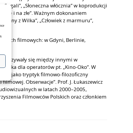
a Sagali”, „Słoneczna włócznia” w koprodukcji
a dobre i na złe”. Ważnym dokonaniem
 „Panny z Wilka”, „Człowiek z marmuru”,
ence
es
alach filmowych: w Gdyni, Berlinie,
óre ukazywały się między innymi w
ęcznika dla operatorów pt. „Kino-Oko”. W
na jako tryptyk filmowo-filozoficzny
i filmowej. Obserwacje”. Prof. J. Łukaszewicz
Audiowizualnych w latach 2000–2005,
rzyszenia Filmowców Polskich oraz członkiem