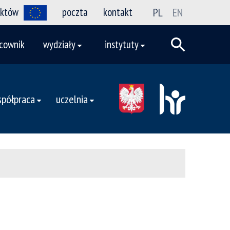
ektów
poczta
kontakt
PL
EN
cownik
wydziały
instytuty
półpraca
uczelnia