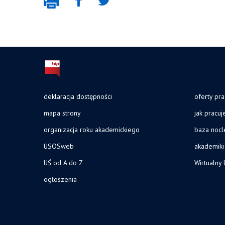
deklaracja dostępności
oferty pra
mapa strony
jak pracu
organizacja roku akademickiego
baza noc
USOSweb
akademiki
UŚ od A do Z
Wirtualny 
ogłoszenia