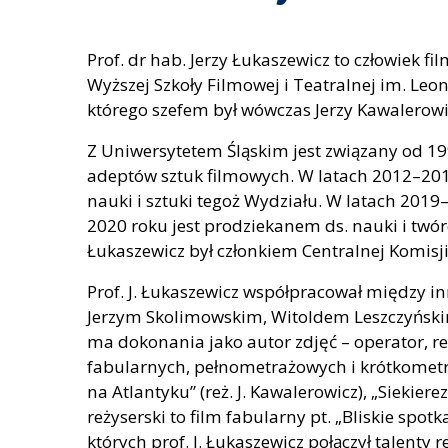
Prof. dr hab. Jerzy Łukaszewicz to człowiek f
Wyższej Szkoły Filmowej i Teatralnej im. Le
którego szefem był wówczas Jerzy Kawalerowic
Z Uniwersytetem Śląskim jest związany od 1
adeptów sztuk filmowych. W latach 2012–2016
nauki i sztuki tegoż Wydziału. W latach 2019–
2020 roku jest prodziekanem ds. nauki i twór
Łukaszewicz był członkiem Centralnej Komisji
Prof. J. Łukaszewicz współpracował między
Jerzym Skolimowskim, Witoldem Leszczyńskim 
ma dokonania jako autor zdjęć – operator, reż
fabularnych, pełnometrażowych i krótkometraż
na Atlantyku” (reż. J. Kawalerowicz), „Siekierez
reżyserski to film fabularny pt. „Bliskie spo
których prof. J. Łukaszewicz połączył talenty