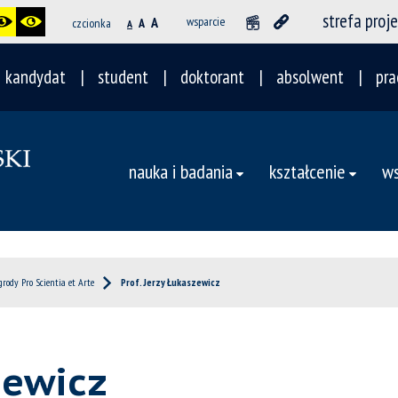
strefa proj
A
wsparcie
czcionka
A
A
kandydat
student
doktorant
absolwent
pra
nauka i badania
kształcenie
ws
rody Pro Scientia et Arte
Prof. Jerzy Łukaszewicz
zewicz