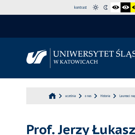
kontrast
uczelnia
o nas
Historia
Laureaci nag
Prof. Jerzy Łukas