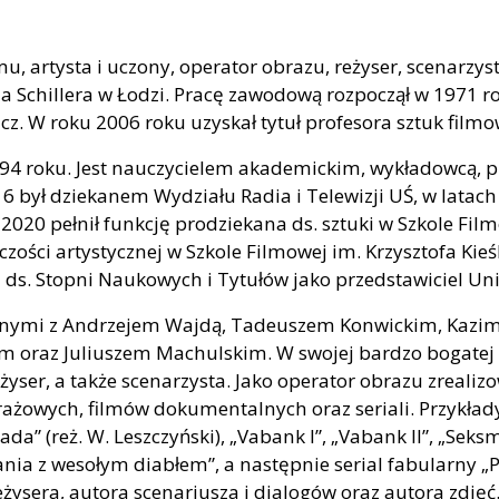
ilmu, artysta i uczony, operator obrazu, reżyser, scenarz
ona Schillera w Łodzi. Pracę zawodową rozpoczął w 1971 
z. W roku 2006 roku uzyskał tytuł profesora sztuk film
994 roku. Jest nauczycielem akademickim, wykładowcą,
 był dziekanem Wydziału Radia i Telewizji UŚ, w latach
2020 pełnił funkcję prodziekana ds. sztuki w Szkole Film
czości artystycznej w Szkole Filmowej im. Krzysztofa Kie
 ds. Stopni Naukowych i Tytułów jako przedstawiciel Un
 innymi z Andrzejem Wajdą, Tadeuszem Konwickim, Kazi
oraz Juliuszem Machulskim. W swojej bardzo bogatej twó
yser, a także scenarzysta. Jako operator obrazu zrealizo
owych, filmów dokumentalnych oraz seriali. Przykłady: „
ada” (reż. W. Leszczyński), „Vabank I”, „Vabank II”, „Seksm
tkania z wesołym diabłem”, a następnie serial fabularny „
 reżysera, autora scenariusza i dialogów oraz autora zdję