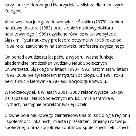
łączy funkcje Uczonego i Nauczyciela – Mistrza dla młodszych
Kolegów.
Absolwent socjologii w Uniwersytecie Śląskim (1978); stopień
naukowy doktora (1983) oraz stopień naukowy doktora
habilitowanego (1989) uzyskane również w Uniwersytecie
Śląskim. Tytuł naukowy profesora otrzymał w 1995 roku; od
1998 roku zatrudniony na stanowisku profesora zwyczajnego.
Od ponad dwudziestu lat pełni, z wyboru, ważne funkcje
akademickie: prodziekan Wydziału Nauk Społecznych
Uniwersytetu Śląskiego w latach 1990–1993, natomiast w latach
1993–2008 był dyrektorem Instytutu Socjologii. Od 1991 roku
pełni funkcję kierownika Zakładu Socjologii Rozwoju.
Współzałożyciel, a w latach 2001–2007 rektor Wyższej Szkoły
Zarządzania i Nauk Społecznych im. ks. Emila Szramka w
Tychach; następnie prorektor tyskiej uczelni.
Główne pola naukowego zainteresowania to: socjologia regionu
i społeczności lokalnych, miasta i przestrzeni, zmiany i rozwoju
społecznego oraz socjologia konfliktów społecznych i etnicznych.