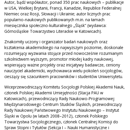
Autor, bądź współautor, ponad 350 prac naukowych – publikacje
w USA, Wielkiej Brytanii, Francji, Kanadzie, Republice Federalnej
Niemiec oraz Rosji, Słowacji i Ukrainie; autor licznych prac
popularno-naukowych publikowanych m.in. na łamach
miesięcznika społeczno-kulturalnego „Śląsk” (wydawca:
Górnośląskie Towarzystwo Literackie w Katowicach).
Znakomity uczony i organizator badań naukowych oraz
kształcenia akademickiego na najwyższym poziomie, doskonale
rozumiejący wyzwania stojące przed nowocześnie rozumianym
szkolnictwem wyższym, promotor młodej kadry naukowej,
wspierający ważne projekty oraz inicjatywy badawcze, ceniony
nauczyciel akademicki, wychowawca wielu pokoleń socjologów,
cieszący się szacunkiem pracowników i studentów Uniwersytetu.
Wiceprzewodniczący Komitetu Socjologii Polskiej Akademii Nauk,
członek Polskiej Akademii Umiejętności (Stacja PAU w
Katowicach), przewodniczący Rady Naukowo-Programowej
Międzynarodowego Centrum Studiów Śląskich, przewodniczący
Rady Naukowej Państwowego Instytutu Naukowego – Instytut
Śląski w Opolu (w latach 2008–2012), członek Polskiego
Towarzystwa Socjologicznego, członek Centralnej Komisji do
Spraw Stopni i Tytułów (Sekcja I – Nauki Humanistyczne i