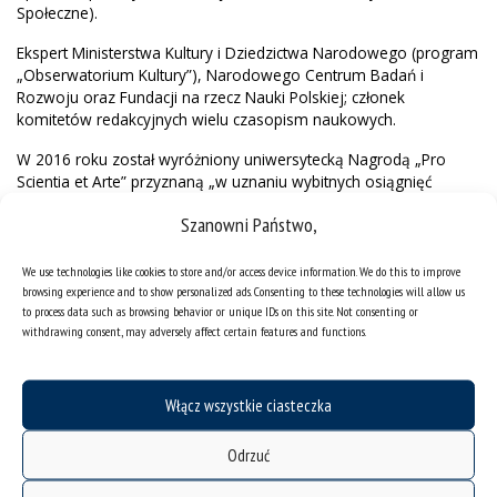
Społeczne).
Ekspert Ministerstwa Kultury i Dziedzictwa Narodowego (program
„Obserwatorium Kultury”), Narodowego Centrum Badań i
Rozwoju oraz Fundacji na rzecz Nauki Polskiej; członek
komitetów redakcyjnych wielu czasopism naukowych.
W 2016 roku został wyróżniony uniwersytecką Nagrodą „Pro
Scientia et Arte” przyznaną „w uznaniu wybitnych osiągnięć
naukowych i dydaktycznych”.
Szanowni Państwo,
Zmarł w październiku 2023 roku.
We use technologies like cookies to store and/or access device information. We do this to improve
browsing experience and to show personalized ads. Consenting to these technologies will allow us
to process data such as browsing behavior or unique IDs on this site. Not consenting or
withdrawing consent, may adversely affect certain features and functions.
Włącz wszystkie ciasteczka
Odrzuć