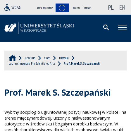
PL
EN
strefa projektów
poczta
kontakt
uczelnia
o nas
Historia
Laureaci nagrody Pro Scientia et Arte
Prof. Marek S. Szczepański
Prof. Marek S. Szczepański
Wybitny socjolog o ugruntowanej pozycji naukowej w Polsce i na
arenie międzynarodowej, uczony o niekwestionowanym
autorytecie w środowisku i bogatym dorobku badawczym. W
sposób charakterystyczny dla wielkich osobowości świata nauki