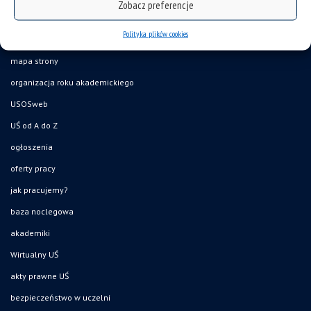
Zobacz preferencje
Polityka plików cookies
deklaracja dostępności
mapa strony
organizacja roku akademickiego
USOSweb
UŚ od A do Z
ogłoszenia
oferty pracy
jak pracujemy?
baza noclegowa
akademiki
Wirtualny UŚ
akty prawne UŚ
bezpieczeństwo w uczelni