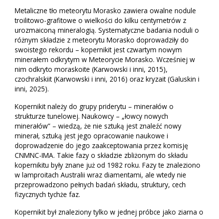
Metaliczne tło meteorytu Morasko zawiera owalne nodule
troilitowo-grafitowe o wielkości do kilku centymetrów z
urozmaiconą mineralogią. Systematyczne badania noduli o
różnym składzie z meteorytu Morasko doprowadziły do
swoistego rekordu – kopernikit jest czwartym nowym
minerałem odkrytym w Meteorycie Morasko. Wcześniej w
nim odkryto moraskoite (Karwowski i inni, 2015),
czochralskiit (Karwowski i inni, 2016) oraz kryzait (Galuskin i
inni, 2025).
Kopernikit należy do grupy priderytu – minerałów o
strukturze tunelowej. Naukowcy – „łowcy nowych
minerałów” – wiedzą, że nie sztuką jest znaleźć nowy
minerał, sztuką jest jego opracowanie naukowe i
doprowadzenie do jego zaakceptowania przez komisję
CNMNC-IMA. Takie fazy o składzie zbliżonym do składu
kopernikitu były znane już od 1982 roku. Fazy te znaleziono
w lamproitach Australii wraz diamentami, ale wtedy nie
przeprowadzono pełnych badań składu, struktury, cech
fizycznych tychże faz.
Kopernikit był znaleziony tylko w jednej próbce jako ziarna o