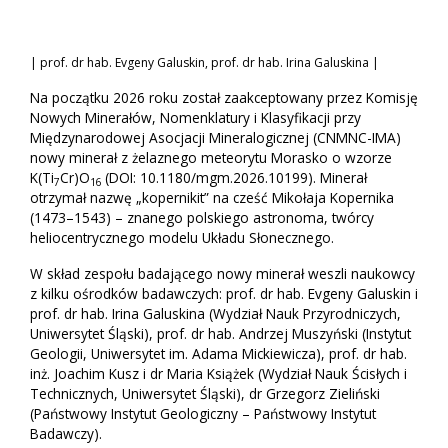
| prof. dr hab. Evgeny Galuskin, prof. dr hab. Irina Galuskina |
Na początku 2026 roku został zaakceptowany przez Komisję
Nowych Minerałów, Nomenklatury i Klasyfikacji przy
Międzynarodowej Asocjacji Mineralogicznej (CNMNC-IMA)
nowy minerał z żelaznego meteorytu Morasko o wzorze
K(Ti
Cr)O
(DOI: 10.1180/mgm.2026.10199). Minerał
7
16
otrzymał nazwę „kopernikit” na cześć Mikołaja Kopernika
(1473–1543) – znanego polskiego astronoma, twórcy
heliocentrycznego modelu Układu Słonecznego.
W skład zespołu badającego nowy minerał weszli naukowcy
z kilku ośrodków badawczych: prof. dr hab. Evgeny Galuskin i
prof. dr hab. Irina Galuskina (Wydział Nauk Przyrodniczych,
Uniwersytet Śląski), prof. dr hab. Andrzej Muszyński (Instytut
Geologii, Uniwersytet im. Adama Mickiewicza), prof. dr hab.
inż. Joachim Kusz i dr Maria Książek (Wydział Nauk Ścisłych i
Technicznych, Uniwersytet Śląski), dr Grzegorz Zieliński
(Państwowy Instytut Geologiczny – Państwowy Instytut
Badawczy).