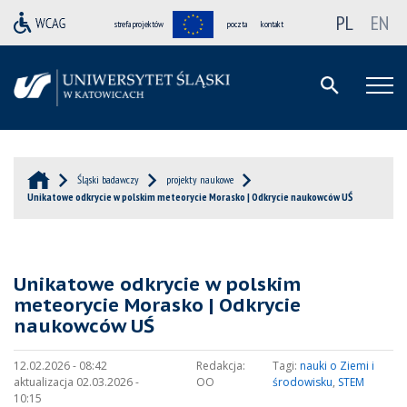
PL
EN
strefa projektów
poczta
kontakt
Śląski badawczy
projekty naukowe
Unikatowe odkrycie w polskim meteorycie Morasko | Odkrycie naukowców UŚ
Unikatowe odkrycie w polskim
meteorycie Morasko | Odkrycie
naukowców UŚ
12.02.2026 - 08:42
Redakcja:
Tagi:
nauki o Ziemi i
aktualizacja 02.03.2026 -
OO
środowisku
,
STEM
10:15