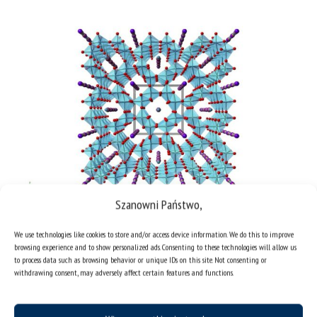
Szanowni Państwo,
Fig. 3. Tunelowa struktura kopernikitu. Kolorem niebeskim pokazany
(Ti,Cr)-oktaedry, tworzące ścianki kanałów, w których poza potasem,
We use technologies like cookies to store and/or access device information. We do this to improve
są domieszki baru oraz wapnia.
browsing experience and to show personalized ads. Consenting to these technologies will allow us
to process data such as browsing behavior or unique IDs on this site. Not consenting or
withdrawing consent, may adversely affect certain features and functions.
Nie ma wątpliwości, że systematyczne badania
mineralogiczne noduli z meteorytu Morasko (nazwa
pochodzi od dzielnicy Morasko w Poznaniu), który spadał na