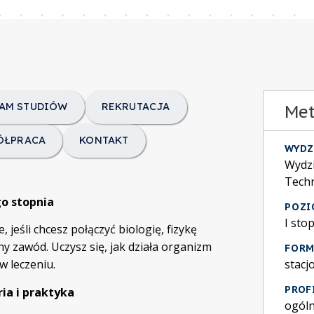
AM STUDIÓW
REKRUTACJA
Met
ÓŁPRACA
KONTAKT
WYDZ
Wydzi
Tech
go stopnia
POZI
I sto
, jeśli chcesz połączyć biologię, fizykę
y zawód. Uczysz się, jak działa organizm
FORM
stacj
w leczeniu.
PROF
ria i praktyka
ogól