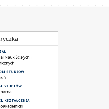
ryczka
IAŁ
ał Nauk Ścisłych i
nicznych
OM STUDIÓW
pień
A STUDIÓW
onarna
IL KSZTAŁCENIA
noakademicki