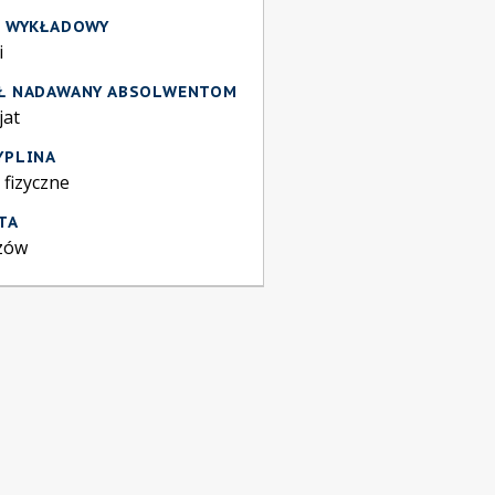
K WYKŁADOWY
i
Ł NADAWANY ABSOLWENTOM
jat
YPLINA
 fizyczne
TA
zów