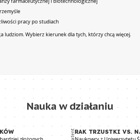
anży farmaceutycznej i biotechnologicznej
przemyśle
liwości pracy po studiach
a ludziom. Wybierz kierunek dla tych, którzy chcą więcej.
Nauka w działaniu
EKÓW
patent
RAK TRZUSTKI VS. 
ardziej złożonych
Naukowcy z Uniwersytetu Ś