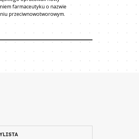
niem farmaceutyku o nazwie
w postaci pochod
łaniu przeciwnowotworowym.
przede wszystki
wykorzystywanyc
w komórkach ludz
Przeczytaj artyku
YLISTA