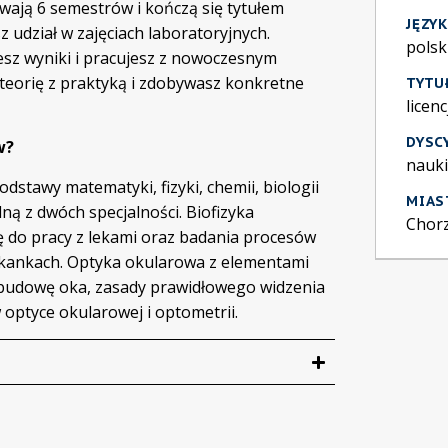
rwają 6 semestrów i kończą się tytułem
JĘZY
z udział w zajęciach laboratoryjnych.
polsk
esz wyniki i pracujesz z nowoczesnym
 teorię z praktyką i zdobywasz konkretne
TYTU
licenc
DYSC
w?
nauki
dstawy matematyki, fizyki, chemii, biologii
MIAS
ną z dwóch specjalności. Biofizyka
Chor
ę do pracy z lekami oraz badania procesów
kankach. Optyka okularowa z elementami
 budowę oka, zasady prawidłowego widzenia
optyce okularowej i optometrii.