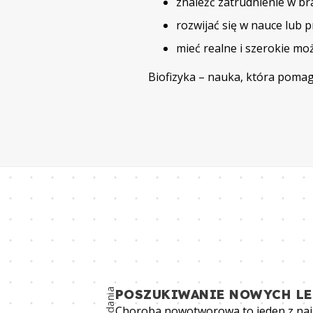
znaleźć zatrudnienie w br
rozwijać się w nauce lub 
mieć realne i szerokie moż
Biofizyka – nauka, która pomag
badania
POSZUKIWANIE NOWYCH L
Choroba nowotworowa to jeden z najb