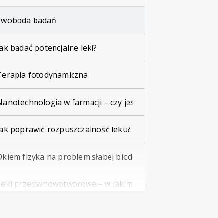
Swoboda badań
Jak badać potencjalne leki?
Terapia fotodynamiczna
Nanotechnologia w farmacji – czy jesteśmy gotowi na inter
Jak poprawić rozpuszczalność leku?
Okiem fizyka na problem słabej biodostępności farmaceut
Leki przeciwnowotworowe – w jakim miejscu jesteśmy teraz 