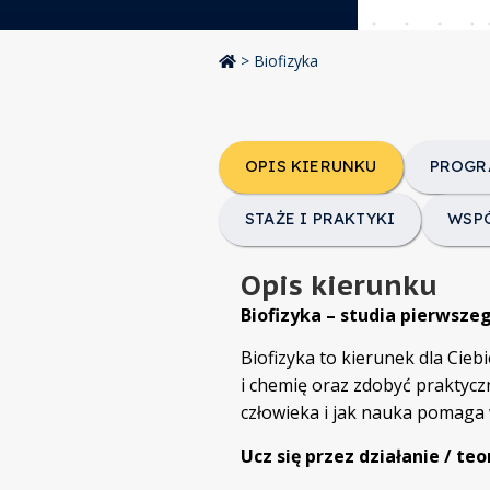
>
Biofizyka
OPIS KIERUNKU
PROGR
STAŻE I PRAKTYKI
WSP
Opis kierunku
Biofizyka – studia pierwsze
Biofizyka to kierunek dla Ciebie
i chemię oraz zdobyć praktyczn
człowieka i jak nauka pomaga 
Ucz się przez działanie / teo